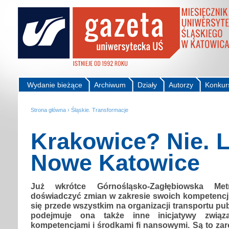
Wydanie bieżące
Archiwum
Działy
Autorzy
Konkur
Strona główna
›
Śląskie. Transformacje
Krakowice? Nie. L
Nowe Katowice
Już wkrótce Górnośląsko-Zagłębiowska Me
doświadczyć zmian w zakresie swoich kompetencji,
się przede wszystkim na organizacji transportu pu
podejmuje ona także inne inicjatywy zwią
kompetencjami i środkami fi nansowymi. Są to za