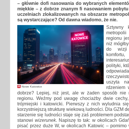
– głównie dofi nasowania do wybranych elementów 
miękkie – z dobrze znanym fi nasowaniem pobytu
uczelniach zlokalizowanych na obszarze metropolii
są wystarczające? Od dawna wiadomo, że nie.
Sztywny k
metropoli
regionu je
niż mógłby
do wizji
komfor
interesariu
polityki, k
odpowiada
rzeczywis
uszyta n
rdzeniem 
Nowe Katowice
dobrze? Lepiej, niż jest, ale w żaden sposób nie 
regionu. Weźmy pod uwagę chociażby dwie cechy, 
trójmiejski i katowicki. Pierwszy z nich wyludnia si
korzystniejszą strukturę wiekową ludności. Dla GZM d
starzenie się ludności staje się zaś problemem pods
stanowi
wizerunek
. Napiszę to tak: w okolicach Gdań
pisać przez duże W, w okolicach Katowic – pomimo 