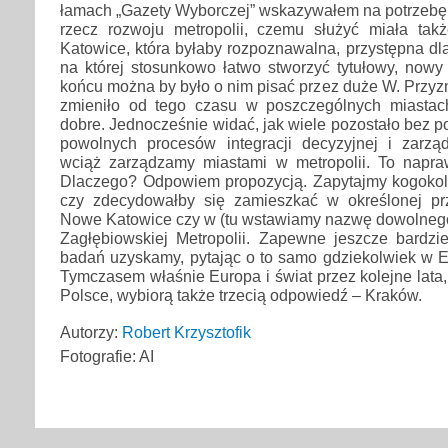
łamach „Gazety Wyborczej” wskazywałem na potrzebę
rzecz rozwoju metropolii, czemu służyć miała ta
Katowice, która byłaby rozpoznawalna, przystępna dl
na której stosunkowo łatwo stworzyć tytułowy, now
końcu można by było o nim pisać przez duże W. Przyzn
zmieniło od tego czasu w poszczególnych miasta
dobre. Jednocześnie widać, jak wiele pozostało bez 
powolnych procesów integracji decyzyjnej i zarzą
wciąż zarządzamy miastami w metropolii. To napra
Dlaczego? Odpowiem propozycją. Zapytajmy kogokol
czy zdecydowałby się zamieszkać w określonej prz
Nowe Katowice czy w (tu wstawiamy nazwę dowolnego
Zagłębiowskiej Metropolii. Zapewne jeszcze bardzi
badań uzyskamy, pytając o to samo gdziekolwiek w E
Tymczasem właśnie Europa i świat przez kolejne lata,
Polsce, wybiorą także trzecią odpowiedź – Kraków.
Autorzy:
Robert Krzysztofik
Fotografie: AI