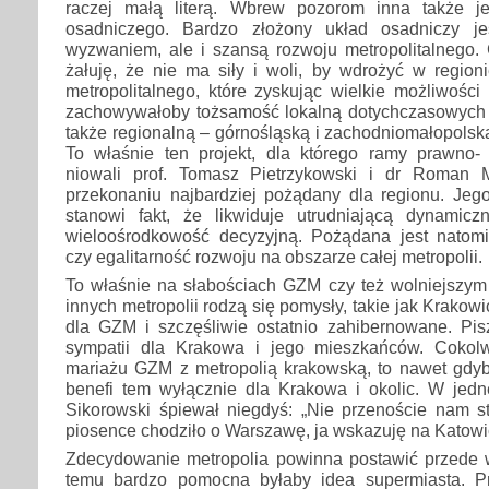
raczej małą literą. Wbrew pozorom inna także je
osadniczego. Bardzo złożony układ osadniczy j
wyzwaniem, ale i szansą rozwoju metropolitalnego. 
żałuję, że nie ma siły i woli, by wdrożyć w region
metropolitalnego, które zyskując wielkie możliwości
zachowywałoby tożsamość lokalną dotychczasowych j
także regionalną – górnośląską i zachodniomałopolsk
To właśnie ten projekt, dla którego ramy prawno- -
niowali prof. Tomasz Pietrzykowski i dr Roman 
przekonaniu najbardziej pożądany dla regionu. Jego
stanowi fakt, że likwiduje utrudniającą dynamic
wieloośrodkowość decyzyjną. Pożądana jest natom
czy egalitarność rozwoju na obszarze całej metropolii.
To właśnie na słabościach GZM czy też wolniejszym
innych metropolii rodzą się pomysły, takie jak Krakowi
dla GZM i szczęśliwie ostatnio zahibernowane. Pisz
sympatii dla Krakowa i jego mieszkańców. Cokol
mariażu GZM z metropolią krakowską, to nawet gdyby
benefi tem wyłącznie dla Krakowa i okolic. W jedn
Sikorowski śpiewał niegdyś: „Nie przenoście nam s
piosence chodziło o Warszawę, ja wskazuję na Katowi
Zdecydowanie metropolia powinna postawić przede w
temu bardzo pomocna byłaby idea supermiasta. P