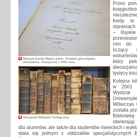
Przez pon
księgozb
niezależn
kiedy to
staraniach
– śląskie
przeniesio
nim do st
liczący k
woluminów 
Rękopis Karola Miarki Lędzin. Powieść górnośląska,
który poł
starodawna, historyczna z 1861 roku
diecezjal
tysięcy ksi
Kolejna is
w 2001 r
Wydzia
Uniwers
Wówczas b
została pr
Bibliot
Starodruki Biblioteki Teologicznej
otwierając
dla alumnów, ale także dla studentów świeckich i wy
stała się jednym z oddziałów specjalistycznych Bi