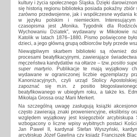
kultury i życia społecznego Śląska. Dzięki darowizn
się historią regionu biblioteka posiada pokaźny zbiór
zarówno przedwojenne, jak i współczesne wydania k
w języku polskim i niemieckim. Interesującym
czasopisma jest „Monika. Tygodnik dla Rodzicó
Wychowaniu Dziatek”, wydawany w Mikołowie n
Katolik w latach 1876–1880. Pismo poświęcone był
dzieci, a jego główną grupą odbiorców były przede wsz
Niewątpliwym skarbem biblioteki są również d
procesami beatyfikacyjnymi, zawierające świadectwa
męczeństwa kandydatów na ołtarze – tzw.
positio supe
super martyrio
. Publikacje te mają wyjątkowy ch
wydawane w ograniczonej liczbie egzemplarzy pr
Kanonizacyjnych, czyli urząd Stolicy Apostolski
zapoznać się m.in. z positio błogosławione
beatyfikowanego w ubiegłym roku, a także ks. Ed
Mikołaja Grossa oraz Marii Merkert.
Na szczególną uwagę zasługują książki akcesjono
często zawierają znaki proweniencyjne, ekslibrisy o
względem wyjątkowy jest księgozbiór arcybiskupa
wzbogacony o liczne wpisy wybitnych postaci Kościo
Jan Paweł II, kardynał Stefan Wyszyński, kardyn
arcybiskup Józef Gawlina czy ksiądz Franciszek Blac