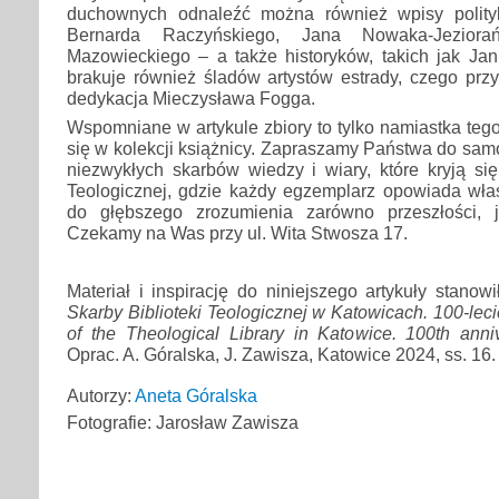
duchownych odnaleźć można również wpisy polit
Bernarda Raczyńskiego, Jana Nowaka-Jeziora
Mazowieckiego – a także historyków, takich jak Jan
brakuje również śladów artystów estrady, czego prz
dedykacja Mieczysława Fogga.
Wspomniane w artykule zbiory to tylko namiastka tego
się w kolekcji książnicy. Zapraszamy Państwa do sa
niezwykłych skarbów wiedzy i wiary, które kryją się
Teologicznej, gdzie każdy egzemplarz opowiada własn
do głębszego zrozumienia zarówno przeszłości, j
Czekamy na Was przy ul. Wita Stwosza 17.
Materiał i inspirację do niniejszego artykuły stanow
Skarby Biblioteki Teologicznej w Katowicach. 100-leci
of the Theological Library in Katowice. 100th anniv
Oprac. A. Góralska, J. Zawisza, Katowice 2024, ss. 16.
Autorzy:
Aneta Góralska
Fotografie: Jarosław Zawisza