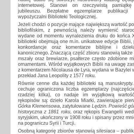
internetowej. Stanowi on rzeczywistą pamiątk
jubileuszu. Bezpłatne egzemplarze publikacj
wypożyczalni Biblioteki Teologicznej.
Jeżeli chodzi o pozycje mające największą wartość po
bibliofilskim, z pewnością należy wymienić starodr
wydane od momentu wynalezienia druku do końca XV
biblioteki obejmują one m.in. unikatowe edycje Biblii
konkordancje oraz komentarze biblijne i dzi
kanonicznego. Znaczącą część zbioru stanowią także st
mszały oraz brewiarze, psałterze często zdobione mi
ornamentami. Wśród wyjątkowych Biblii na uwagę zas
z komentarzem Nicolausa de Lyra, wydana w Bazylei w
przekład Jana Leopolity z 1577 roku.
Równie cenne dla każdej biblioteki są manuskrypty.
cechuje ograniczona liczba egzemplarzy (najczęściej
rzadziej kilka), co nadaje im wyjątkową wartość
rękopisów są: dzieło Karola Miarki, zawierające pie
Górka Klemensowa
, zatytułowane
Lędzin. Powieść gó
historyczna z 1861 roku,
oraz rękopis Ewangelii wed
syryjskim, ukończony w 1908 roku i spisany przez m
na pograniczu Syrii i Turcji.
Osobną kategorię zbiorów stanowią
silesiaca
– publik