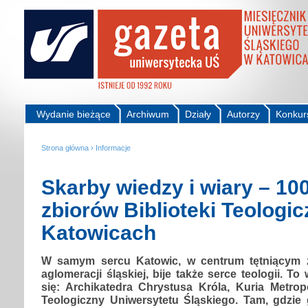
Wydanie bieżące
Archiwum
Działy
Autorzy
Konkur
Strona główna
›
Informacje
Skarby wiedzy i wiary – 100
zbiorów Biblioteki Teologic
Katowicach
W samym sercu Katowic, w centrum tętniącym 
aglomeracji śląskiej, bije także serce teologii. To 
się: Archikatedra Chrystusa Króla, Kuria Metrop
Teologiczny Uniwersytetu Śląskiego. Tam, gdzie 