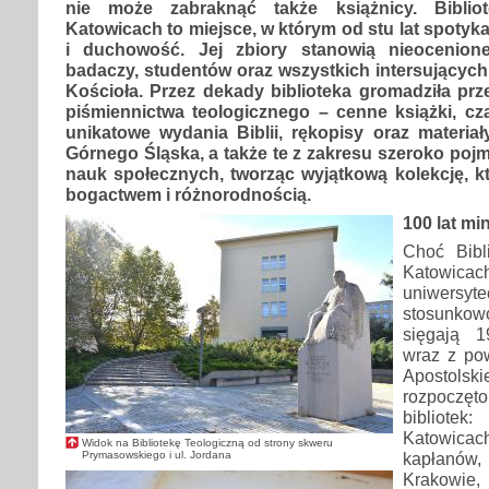
nie może zabraknąć także książnicy. Biblio
Katowicach to miejsce, w którym od stu lat spotykaj
i duchowość. Jej zbiory stanowią nieocenion
badaczy, studentów oraz wszystkich intersujących s
Kościoła. Przez dekady biblioteka gromadziła pr
piśmiennictwa teologicznego – cenne książki, cz
unikatowe wydania Biblii, rękopisy oraz materiał
Górnego Śląska, a także te z zakresu szeroko poj
nauk społecznych, tworząc wyjątkową kolekcję, 
bogactwem i różnorodnością.
100 lat m
Choć Bibl
Katowica
uniwersy
stosunkowo
sięgają 
wraz z pow
Apostolski
rozpoczęt
bibliote
Katowicac
Widok na Bibliotekę Teologiczną od strony skweru
Prymasowskiego i ul. Jordana
kapłanów,
Krakowie