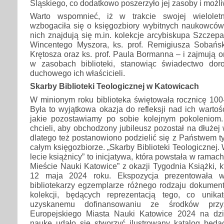
Śląskiego, co dodatkowo poszerzyło jej zasoby i możli
Warto wspomnieć, iż w trakcie swojej wieloletnie
wzbogaciła się o księgozbiory wybitnych naukowcó
nich znajdują się m.in. kolekcje arcybiskupa Szczepa
Wincentego Myszora, ks. prof. Remigiusza Sobański
Krętosza oraz ks. prof. Paula Bormanna – i zajmują 
w zasobach biblioteki, stanowiąc świadectwo doro
duchowego ich właścicieli.
Skarby Biblioteki Teologicznej w Katowicach
W minionym roku biblioteka świętowała rocznicę 100-l
Była to wyjątkowa okazja do refleksji nad ich wartoś
jakie pozostawiamy po sobie kolejnym pokoleniom. 
chcieli, aby obchodzony jubileusz pozostał na dłużej
dlatego też postanowiono podzielić się z Państwem t
całym księgozbiorze. „Skarby Biblioteki Teologicznej
lecie książnicy” to inicjatywa, która powstała w ramach
Mieście Nauki Katowice” z okazji Tygodnia Książki, k
12 maja 2024 roku. Ekspozycja prezentowała w
bibliotekarzy egzemplarze różnego rodzaju dokument
kolekcji, będących reprezentacją tego, co unika
uzyskanemu dofinansowaniu ze środków prz
Europejskiego Miasta Nauki Katowice 2024 na dzi
naukę udało się stworzyć ilustrowany katalog będ