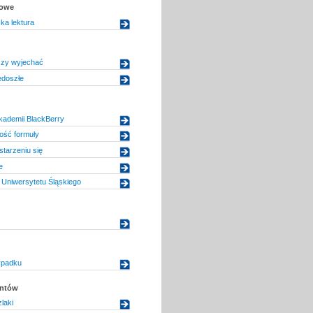
kowe
ka lektura
zy wyjechać
edoszłe
kademii BlackBerry
ość formuły
starzeniu się
e
Uniwersytetu Śląskiego
ypadku
entów
laki