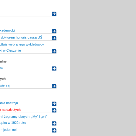
Akademicki
r doktorem honoris causa UŚ
xlibris wybranego wykładowcy
ki w Cieszynie
alny
isz
dych
wierząt
nia nastroju
 na całe życie
 i żegnamy obcych. „My” i „oni”
ąsku w 1922 roku
– jeden cel