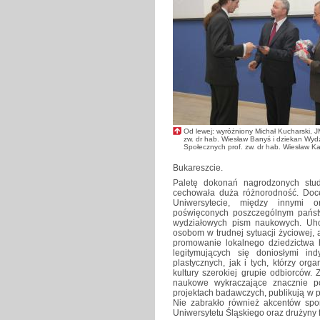
Od lewej: wyróżniony Michał Kucharski, J
zw. dr hab. Wiesław Banyś i dziekan Wyd
Społecznych prof. zw. dr hab. Wiesław K
Bukareszcie.
Paletę dokonań nagrodzonych stude
cechowała duża różnorodność. Doc
Uniwersytecie, między innymi org
poświęconych poszczególnym państ
wydziałowych pism naukowych. Uh
osobom w trudnej sytuacji życiowej, 
promowanie lokalnego dziedzictwa h
legitymujących się doniosłymi ind
plastycznych, jak i tych, którzy or
kultury szerokiej grupie odbiorców.
naukowe wykraczające znacznie p
projektach badawczych, publikują w p
Nie zabrakło również akcentów spo
Uniwersytetu Śląskiego oraz drużyny 