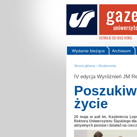
Wydanie bieżące
Archiwum
Strona główna
›
Wydarzenia
IV edycja Wyróżnień JM Re
Poszukiw
życie
20 maja w auli im. Kazimierza Lep
Rektora Uniwersytetu Śląskiego dla
aktywnych postaw i działań na rzec