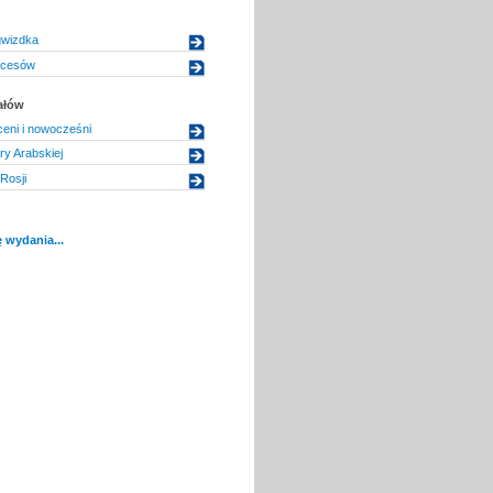
gwizdka
kcesów
ałów
ceni i nowocześni
ry Arabskiej
Rosji
 wydania...