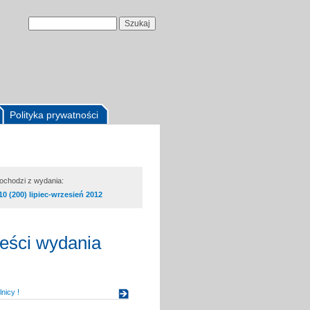
Polityka prywatności
pochodzi z wydania:
10 (200) lipiec-wrzesień 2012
reści wydania
nicy !