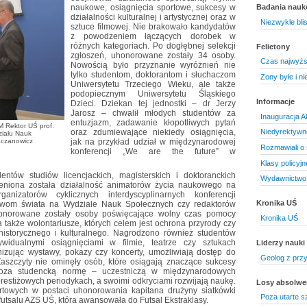
naukowe, osiągnięcia sportowe, sukcesy w
Badania nau
działalności kulturalnej i artystycznej oraz w
Niezwykle blis
sztuce filmowej. Nie brakowało kandydatów
z powodzeniem łączących dorobek w
różnych kategoriach. Po dogłębnej selekcji
Felietony
zgłoszeń, uhonorowane zostały 34 osoby.
Czas najwyżs
Nowością było przyznanie wyróżnień nie
tylko studentom, doktorantom i słuchaczom
Żony byłe i ni
Uniwersytetu Trzeciego Wieku, ale także
podopiecznym Uniwersytetu Śląskiego
Informacje
Dzieci. Dziekan tej jednostki – dr Jerzy
Jarosz – chwalił młodych studentów za
Inauguracja A
entuzjazm, zadawanie kłopotliwych pytań
M Rektor UŚ prof.
oraz zdumiewające niekiedy osiągnięcia,
Niedyrektywn
ziału Nauk
aczanowicz
jak na przykład udział w międzynarodowej
Rozmawiali o 
konferencji „We are the future” w
Klasy policyjn
ntów studiów licencjackich, magisterskich i doktoranckich
Wydawnictwo 
eniona została działalność animatorów życia naukowego na
anizatorów cyklicznych interdyscyplinarnych konferencji
Kronika UŚ
wom świata na Wydziale Nauk Społecznych czy redaktorów
onorowane zostały osoby poświęcające wolny czas pomocy
Kronika UŚ
a także wolontariusze, których celem jest ochrona przyrody czy
istorycznego i kulturalnego. Nagrodzono również studentów
ywidualnymi osiągnięciami w filmie, teatrze czy sztukach
Liderzy nauki
ganizując wystawy, pokazy czy koncerty, umożliwiają dostęp do
Geolog z prz
 Zaszczyty nie ominęły osób, które osiągają znaczące sukcesy
oza studencką normę – uczestniczą w międzynarodowych
restiżowych periodykach, a swoimi odkryciami rozwijają naukę.
Losy absolw
rtowych w postaci uhonorowania kapitana drużyny siatkówki
Poza utarte sz
futsalu AZS UŚ, która awansowała do Futsal Ekstraklasy.