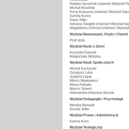
Natalia Gorzelnik (również Wydział Pe
Michał Kłosiński
Anna Krasucka (również Wydział Nau
Kamila Kuros
Daria Sitko
Adriana Świątek (również Wydział Na
Magdalena Uchnast (również Wydział
Wydział Matematyki, Fizyki i Chemii
Piotr Idzik
Wydział Nauk o Ziemi
Krzysztof Gaidzik
Małgorzata Wistuba
Wydział Nauk Społecznych
Michał Kucharski
Grzegorz Libor
Justyna Łapaj
Miłosz Markiewicz
Maria Pallado
Marcin Smierz
Aleksandra Antonina Wycisk
Wydział Pedagogiki i Psychologii
Monika Banasik
Dorota Sidło
Wydział Prawa i Administracji
Karina Kunc
Wydział Teologiczny