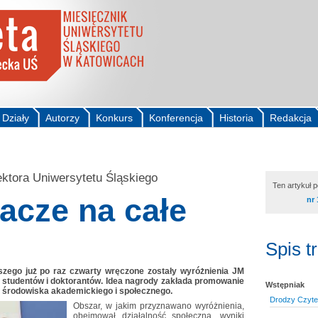
Działy
Autorzy
Konkurs
Konferencja
Historia
Redakcja
ktora Uniwersytetu Śląskiego
Ten artykuł 
acze na całe
nr 
Spis t
szego już po raz czwarty wręczone zostały wyróżnienia JM
 studentów i doktorantów. Idea nagrody zakłada promowanie
Wstępniak
z środowiska akademickiego i społecznego.
Drodzy Czytel
Obszar, w jakim przyznawano wyróżnienia,
obejmował działalność społeczną, wyniki