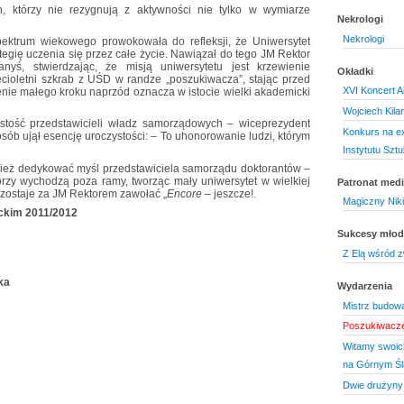
h, którzy nie rezygnują z aktywności nie tylko w wymiarze
Nekrologi
Nekrologi
ektrum wiekowego prowokowała do refleksji, że Uniwersytet
rategię uczenia się przez całe życie. Nawiązał do tego JM Rektor
yś, stwierdzając, że misją uniwersytetu jest krzewienie
Okładki
ięcioletni szkrab z UŚD w randze „poszukiwacza”, stając przed
XVI Koncert 
nie małego kroku naprzód oznacza w istocie wielki akademicki
Wojciech Kila
stość przedstawicieli władz samorządowych – wiceprezydent
Konkurs na e
sób ujął esencję uroczystości: – To uhonorowanie ludzi, którym
Instytutu Sztu
eż dedykować myśl przedstawiciela samorządu doktorantów –
órzy wychodzą poza ramy, tworząc mały uniwersytet w wielkiej
Patronat medi
ozostaje za JM Rektorem zawołać „
Encore
– jeszcze!.
Magiczny Nik
ckim 2011/2012
Sukcesy mło
Z Elą wśród z
ka
Wydarzenia
Mistrz budowa
Poszukiwacze
Witamy swoich
na Górnym Śl
Dwie drużyny 