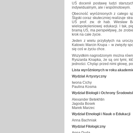
UŚ docenił postawę ludzi starszyc
indywidualnym, ale i wspólnotowym.
Obecność wyróżnionych z całego sp
Śląski coraz skuteczniej realizuje st
UŚ prof. zw. dr hab. Wiesław Ban
wielopokoleniowej edukacji. I tak, p
bramą UŚ, ma perspektywę, że zrobie
krok na całe życie.
Jeden z wielu przybyłych na uroczy
Katowic Marcin Krupa – w zwięzły spo
się coś w życiu chce.
Wszystkim nagrodzonym można równi
Ryszarda Knapka, że są oni tymi, kt
jedności. Chyląc przed nimi głowę, p
Lista wyróżnionych w roku akademi
Wydział Artystyczny
Iwona Cichy
Paulina Kosma
Wydział Biologii i Ochrony Środowis
Alexander Betekhtin
Jagoda Bosek
Marek Marzec
Wydział Etnologii i Nauk o Edukacji
Anna Bachniak
Wydział Filologiczny
Anna Duda