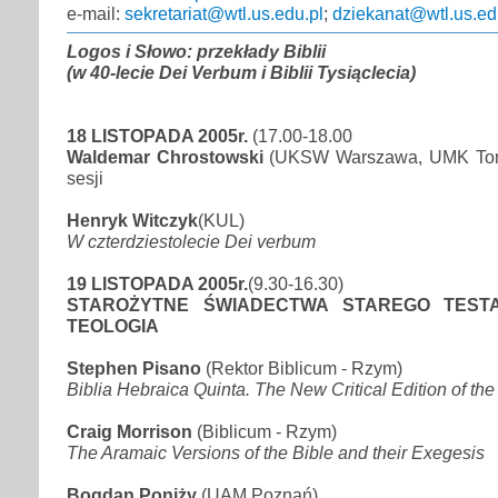
e-mail:
sekretariat@wtl.us.edu.pl
;
dziekanat@wtl.us.ed
Logos i Słowo: przekłady Biblii
(w 40-lecie Dei Verbum i Biblii Tysiąclecia)
18 LISTOPADA 2005r.
(17.00-18.00
Waldemar Chrostowski
(UKSW Warszawa, UMK Toru
sesji
Henryk Witczyk
(KUL)
W czterdziestolecie Dei verbum
19 LISTOPADA 2005r.
(9.30-16.30)
STAROŻYTNE ŚWIADECTWA STAREGO TEST
TEOLOGIA
Stephen Pisano
(Rektor Biblicum - Rzym)
Biblia Hebraica Quinta. The New Critical Edition of th
Craig Morrison
(Biblicum - Rzym)
The Aramaic Versions of the Bible and their Exegesis
Bogdan Poniży
(UAM Poznań)