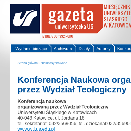
Wydanie bieżące
Archiwum
Działy
Autorzy
Konkur
Strona główna
›
Niesklasyfikowane
Konferencja Naukowa org
przez Wydział Teologiczny
Konferencja naukowa
organizowana przez Wydział Teologiczny
Uniwersytetu Śląskiego w Katowicach
40-043 Katowice, ul. Jordana 18
tel. sekretariat: 032/3569056; tel. dziekanat:032/3569
www.wtl.us.edu.pl