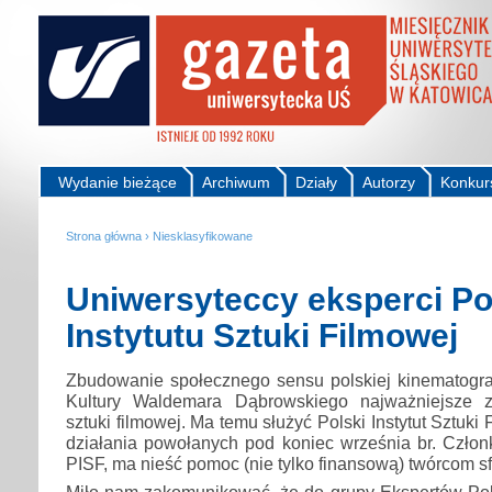
Wydanie bieżące
Archiwum
Działy
Autorzy
Konkur
Strona główna
›
Niesklasyfikowane
Uniwersyteccy eksperci Po
Instytutu Sztuki Filmowej
Zbudowanie społecznego sensu polskiej kinematograf
Kultury Waldemara Dąbrowskiego najważniejsze za
sztuki filmowej. Ma temu służyć Polski Instytut Sztuki 
działania powołanych pod koniec września br. Czło
PISF, ma nieść pomoc (nie tylko finansową) twórcom sf
Miło nam zakomunikować, że do grupy Ekspertów Pols