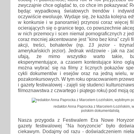
zwyczajnie chce oglądać to, co chce im pokazywać R
będąc wypadkową światowych trendów i indywidu
oczywiście ewoluuje. Wydaje się, że każda kolejna ed
w konkursie i w panoramie) przynosi coraz więcej fil
ocierających się o granice tego, co powszechnie akce
w nich przemocy i scen niemal pornograficznych z jedne
coraz mocniej akcentowane jest "kino bez kina" czyli fi
akcji, treści, bohaterów (np.
13 jezior
- trzynaś
amerykańskich jezior). Jednak widzowie - jak na ża
ufają, że mimo wszystko warto takie, bar
eksperymentujące, a czasem kontestujące kino ogl
można wybrać się na filmy z licznych pokazów specj
cykli dokumentów i esejów oraz na jedną wielu, wi
pozakonkursowych. W tym roku opracowaniem przewodn
i gazety festiwalowej - zajęli się studenci kulturozna
filmoznawstwa z czwartego i piątego roku) pod moją o
redaktor Anna Paprocka z Marcelem Łozińskim, 
polskim dokumentalistą
Nasza przygoda z Festiwalem Era Nowe Horyzont
gazety festiwalowej "Na horyzoncie" było dośw
ciekawym. Dodajmy od razu - doświadczeniem nieł