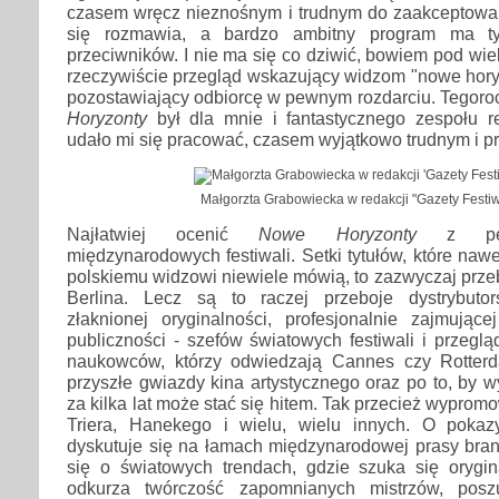
czasem wręcz nieznośnym i trudnym do zaakceptowan
się rozmawia, a bardzo ambitny program ma ty
przeciwników. I nie ma się co dziwić, bowiem pod wie
rzeczywiście przegląd wskazujący widzom "nowe hory
pozostawiający odbiorcę w pewnym rozdarciu. Tegoroc
Horyzonty
był dla mnie i fantastycznego zespołu r
udało mi się pracować, czasem wyjątkowo trudnym i p
Małgorzta Grabowiecka w redakcji "Gazety Festi
Najłatwiej ocenić
Nowe Horyzonty
z pers
międzynarodowych festiwali. Setki tytułów, które na
polskiemu widzowi niewiele mówią, to zazwyczaj prze
Berlina. Lecz są to raczej przeboje dystrybutor
złaknionej oryginalności, profesjonalnie zajmujące
publiczności - szefów światowych festiwali i przeglą
naukowców, którzy odwiedzają Cannes czy Rotterd
przyszłe gwiazdy kina artystycznego oraz po to, by w
za kilka lat może stać się hitem. Tak przecież wypro
Triera, Hanekego i wielu, wielu innych. O pokaz
dyskutuje się na łamach międzynarodowej prasy bran
się o światowych trendach, gdzie szuka się orygi
odkurza twórczość zapomnianych mistrzów, posz