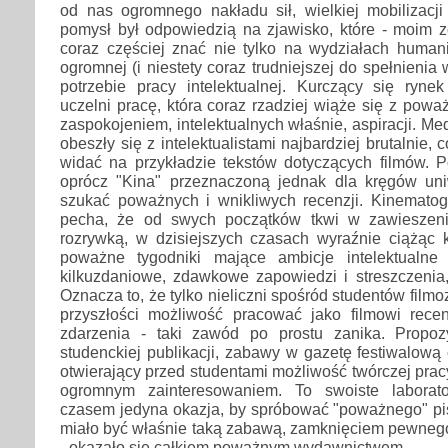
od nas ogromnego nakładu sił, wielkiej mobilizacji
pomysł był odpowiedzią na zjawisko, które - moim z
coraz częściej znać nie tylko na wydziałach humani
ogromnej (i niestety coraz trudniejszej do spełnienia
potrzebie pracy intelektualnej. Kurczący się ryne
uczelni pracę, która coraz rzadziej wiąże się z pow
zaspokojeniem, intelektualnych właśnie, aspiracji. Me
obeszły się z intelektualistami najbardziej brutalnie, 
widać na przykładzie tekstów dotyczących filmów. 
oprócz "Kina" przeznaczoną jednak dla kręgów uni
szukać poważnych i wnikliwych recenzji. Kinemato
pecha, że od swych początków tkwi w zawieszen
rozrywką, w dzisiejszych czasach wyraźnie ciążąc k
poważne tygodniki mające ambicje intelektualne 
kilkuzdaniowe, zdawkowe zapowiedzi i streszczenia,
Oznacza to, że tylko nieliczni spośród studentów fil
przyszłości możliwość pracować jako filmowi rec
zdarzenia - taki zawód po prostu zanika. Propoz
studenckiej publikacji, zabawy w gazetę festiwalową 
otwierający przed studentami możliwość twórczej prac
ogromnym zainteresowaniem. To swoiste laborato
czasem jedyna okazja, by spróbować "poważnego" pis
miało być właśnie taką zabawą, zamknięciem pewnego
- okazało się całkiem poważnym wydawnictwem.