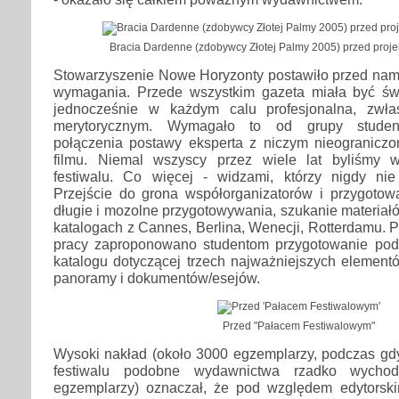
Bracia Dardenne (zdobywcy Złotej Palmy 2005) przed proje
Stowarzyszenie Nowe Horyzonty postawiło przed na
wymagania. Przede wszystkim gazeta miała być św
jednocześnie w każdym calu profesjonalna, zwł
merytorycznym. Wymagało to od grupy student
połączenia postawy eksperta z niczym nieograniczo
filmu. Niemal wszyscy przez wiele lat byliśmy w
festiwalu. Co więcej - widzami, którzy nigdy nie
Przejście do grona współorganizatorów i przygotow
długie i mozolne przygotowywania, szukanie materiałó
katalogach z Cannes, Berlina, Wenecji, Rotterdamu. P
pracy zaproponowano studentom przygotowanie pod
katalogu dotyczącej trzech najważniejszych elementó
panoramy i dokumentów/esejów.
Przed "Pałacem Festiwalowym"
Wysoki nakład (około 3000 egzemplarzy, podczas gdy
festiwalu podobne wydawnictwa rzadko wych
egzemplarzy) oznaczał, że pod względem edytorsk