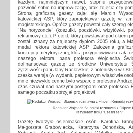
każdym, najmniejszym nawet, stopniu przygoto
pozwolić sobie na improwizację, brak zdjęcia czy pom
Stroną graficzną gazety zajął się Marcin Wyso
katowickiej ASP, który zaprojektował gazetę w r
magisterskiego. Oprócz gazety powstał cały szereg 
"Na horyzoncie" (koszulki, pocztówki, wizytówki, por
reklamowy etc.). Projekt, który powstawał pod okiem pr
został uznany za najlepszy dyplom 2005 roku, a Ma
medal rektora katowickiej ASP. Założenia grafic
koncepcji merytorycznej, którą przygotowywała cała r
naszego rektora, pana profesora Wojciecha Świą
dofinansować gazetę ze środków Uniwersytetu Ś
życzliwości pani Jany Raclavskiej z polonistyki w Os
czeska wersja (w wydaniu papierowym właściwie oso
mnie niezwykle cenne było wsparcie profesora Andrzej
czas czuwał nad naszymi postępami oraz profesora Pi
samego początku sprzyjał projektowi.
Redaktor Wojciech Stupnicki rozmawia z Filipe
reżyserem filmu "Czeski sen"
Gazetę tworzyło osiemnaście osób: Karolina Bron
Małgorzata Grabowiecka, Katarzyna Ochońska, A
Sobczyk, Agata Tecl, Katarzyna Waletko, Joanna