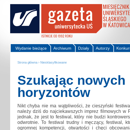
Wydanie bieżące
Archiwum
Działy
Autorzy
Konkur
Strona główna
›
Niesklasyfikowane
Szukając nowych
horyzontów
Nikt chyba nie ma wątpliwości, że cieszyński festiw
należy dziś do najciekawszych imprez filmowych w P
jednak, że jest to festiwal, który nie budzi kontrowers
odwrotnie. To festiwal trudny i męczący, festiwal,
ogromnej kompetencji, otwartości i chęci obcowan