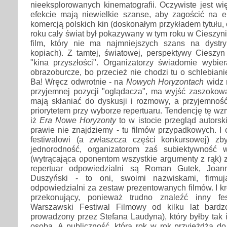
nieeksplorowanych kinematografii. Oczywiste jest w
efekcie mają niewielkie szanse, aby zagościć na 
komercją polskich kin (doskonałym przykładem tytułu,
roku cały świat był pokazywany w tym roku w Cieszyn
film, który nie ma najmniejszych szans na dystr
kopiach). Z tamtej, światowej, perspektywy Cieszyn
"kina przyszłości". Organizatorzy świadomie wybier
obrazoburcze, bo przecież nie chodzi tu o schlebiani
Ba! Wręcz odwrotnie - na
Nowych Horyzontach
widz 
przyjemnej pozycji "oglądacza", ma wyjść zaszokowan
mają skłaniać do dyskusji i rozmowy, a przyjemność
priorytetem przy wyborze repertuaru. Tendencję tę wz
iż
Era Nowe Horyzonty
to w istocie przegląd autorsk
prawie nie znajdziemy - tu filmów przypadkowych. I
festiwalowi (a zwłaszcza części konkursowej) zb
jednorodność, organizatorom zaś subiektywność 
(wytrącająca oponentom wszystkie argumenty z rąk) 
repertuar odpowiedzialni są Roman Gutek, Joan
Duszyński - to oni, swoimi nazwiskami, firmuj
odpowiedzialni za zestaw prezentowanych filmów. I kr
przekonujący, ponieważ trudno znaleźć inny fe
Warszawski Festiwal Filmowy od kilku lat bard
prowadzony przez Stefana Laudyna), który byłby tak 
osobą. A publiczność, która rok w rok przyjeżdża do