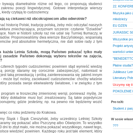
je bywają diametralnie różne od tego, co proponują studenci
22. KONFER
 zakresu poezji lingwistycznej. Gotowe interpretacje wierszy
kiedy czytają to cudzoziemcy.
Muzyka jako źr
ają są ciekawsi niż obcokrajowcom albo odwrotnie?
młodzieży
ać historię Polski, tradycję polską, żeby móc odczytać naszych
EU DZEN
lektura zniechęcająca, przyznam szczerze: czytanie "Dziadów"
JURASSIC S
. Nam w historii szkoły raz nie udał się Turniej tłumaczy, w
kładów. Proponowaliśmy dwa wiersze Baczyńskiego, wspaniałą
Wszystkie pr
iemców jest absolutnie hermetyczna, nie dali sobie rady z tym
Projekt artys
wa każda Letnia Szkoła, mogą Państwo pokazać tylko mały
wartości uniw
iej zasadzie Państwo dokonują wyboru tekstów na zajęcia,
"BENEDETTO
w?
Płatne studia?
czterech tygodni cudzoziemiec powinien stąd wynieść wiedzę
ną porcję staramy się corocznie zabezpieczyć, natomiast w
Jubileusz Letn
 jest taką prowokacją i próbą zainteresowania się jakimś innym
Literatury Pols
e - może być nośny, zaciekawić cudzoziemców: choćby właśnie
 który posiada swoje ekwiwalenty światowe, i w związku z tym
Uczymy się ś
POKOLENIE 
 program w troszeczkę zmienionej wersji, ponieważ myślę, że
który dokładnie musi być zrealizowany. Są takie pojedyncze
sponujemy, gdzie jesteśmy, np. na pewno nie będziemy wozić
Pre-teXt
Student z pas
 więc co roku jedziemy do Krakowa.
ny Śląsk i Śląsk Cieszyński, żeby uczestnicy Letniej Szkoły
W sosie włas
 staramy się pokazać albo Pszczynę albo Oświęcim. To wszystko
???
20 dni to zbyt mało, nie można pokazać wszystkiego, nawet tego,
lsce wiedzieć powinien. Każdego roku jest taki element, który