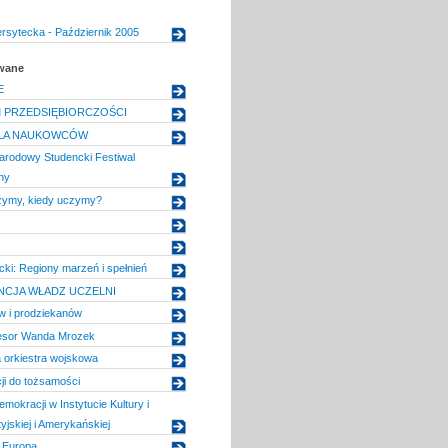
rsytecka - Październik 2005
owane
E
 PRZEDSIĘBIORCZOŚCI
LA NAUKOWCÓW
arodowy Studencki Festiwal
ny
zymy, kiedy uczymy?
ki: Regiony marzeń i spełnień
CJA WŁADZ UCZELNI
ów i prodziekanów
esor Wanda Mrozek
 orkiestra wojskowa
cji do tożsamości
emokracji w Instytucie Kultury i
tyjskiej i Amerykańskiej
 Europa