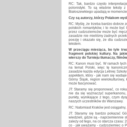
RC: Tak, bardzo często interpretac
polonistyki. To są właśnie teksty z
Białoszewkiego upadają w momencie, 
Czy są autorzy, którzy Polakom wyd
RC: Myślę, że trzeba bardzo dobrze zn
polskich romantyków, i to może być 
przez cudzoziemców może być męczące
zasadzie nie mieliśmy żadnych prze
poezję i okazało się, że dla cudzoz
tekstem.
W przeciągu miesiąca, bo tyle tr
fragment polskiej kultury. Na jak
wierszy do Turnieju tłumaczy, filmó
RC: Kanon musi być. W ramach tych 
na temat Polski, więc tę kanonicz
zasadzie każda edycja Letniej Szkoły
aspektem, który - jak nam się wydaj
Górny Śląsk, region wielokulturowy,
może fascynować.
JT: Staramy się proponować, co roku
nie da się wyznaczyć superkanonu, 
punkty, wynikające z tego, czym dy
naszych uczestników do Warszawy.
RC: Natomiast Kraków jest osiągalny,
JT: Staramy się bardzo pokazać Gór
wiedzieli, gdzie są - naprzemiennie
zależy od tego, na co starcza czasu: 
co - jak uważamy - cudzoziemiec o Po