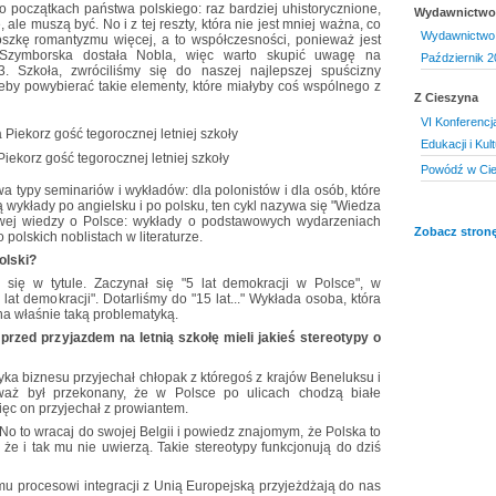
o początkach państwa polskiego: raz bardziej uhistorycznione,
Wydawnictwo 
, ale muszą być. No i z tej reszty, która nie jest mniej ważna, co
Wydawnictwo 
oszkę romantyzmu więcej, a to współczesności, ponieważ jest
o Szymborska dostała Nobla, więc warto skupić uwagę na
Październik 2
3. Szkoła, zwróciliśmy się do naszej najlepszej spuścizny
j, żeby powybierać takie elementy, które miałyby coś wspólnego z
Z Cieszyna
VI Konferenc
Edukacji i Kul
ekorz gość tegorocznej letniej szkoły
Powódź w Cie
 typy seminariów i wykładów: dla polonistów i dla osób, które
są wykłady po angielsku i po polsku, ten cykl nazywa się "Wiedza
owej wiedzy o Polsce: wykłady o podstawowych wydarzeniach
Zobacz stronę
 polskich noblistach w literaturze.
olski?
a się w tytule. Zaczynał się "5 lat demokracji w Polsce", w
 lat demokracji". Dotarliśmy do "15 lat..." Wykłada osoba, która
na właśnie taką problematyką.
 przed przyjazdem na letnią szkołę mieli jakieś stereotypy o
yka biznesu przyjechał chłopak z któregoś z krajów Beneluksu i
waż był przekonany, że w Polsce po ulicach chodzą białe
ięc on przyjechał z prowiantem.
"No to wracaj do swojej Belgii i powiedz znajomym, że Polska to
, że i tak mu nie uwierzą. Takie stereotypy funkcjonują do dziś
mu procesowi integracji z Unią Europejską przyjeżdżają do nas