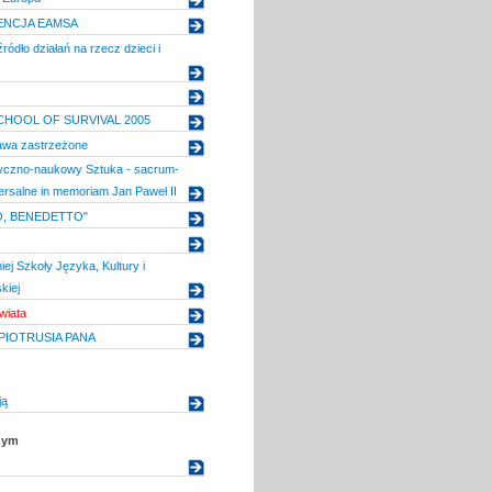
ENCJA EAMSA
ódło działań na rzecz dzieci i
CHOOL OF SURVIVAL 2005
awa zastrzeżone
tyczno-naukowy Sztuka - sacrum-
ersalne in memoriam Jan Paweł II
, BENEDETTO"
iej Szkoły Języka, Kultury i
kiej
wiata
PIOTRUSIA PANA
ją
nym