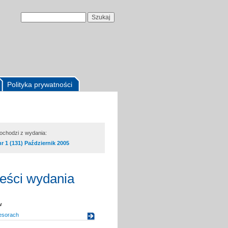
Polityka prywatności
pochodzi z wydania:
nr 1 (131) Październik 2005
reści wydania
w
esorach