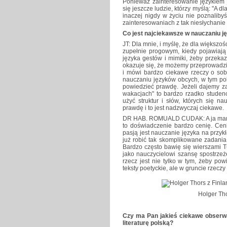
Ponieważ zainteresowanie językiem j
się jeszcze ludzie, którzy myślą: "A 
inaczej nigdy w życiu nie poznalib
zainteresowaniach z tak niesłychanie w
Co jest najciekawsze w nauczaniu j
JT: Dla mnie, i myślę, że dla większoś
zupełnie progowym, kiedy pojawiają
języka gestów i mimiki, żeby przeka
okazuje się, że możemy przeprowadz
i mówi bardzo ciekawe rzeczy o sobi
nauczaniu języków obcych, w tym pol
powiedzieć prawdę. Jeżeli dajemy z
wakacjach" to bardzo rzadko studenc
użyć struktur i słów, których się n
prawdę i to jest nadzwyczaj ciekawe.
DR HAB. ROMUALD CUDAK: A ja mam 
to doświadczenie bardzo cenię. Ceni
pasją jest nauczanie języka na prz
już robić tak skomplikowane zadania,
Bardzo często bawię się wierszami T
jako nauczycielowi szansę spostrzeże
rzecz jest nie tylko w tym, żeby po
teksty poetyckie, ale w gruncie rzeczy 
Holger Tho
Czy ma Pan jakieś ciekawe obserwa
literaturę polską?