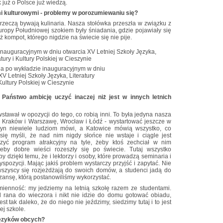
k już o Polsce już wiedzą.
mi kulturowymi - problemy w porozumiewaniu się?
 rzeczą bywają kulinaria. Nasza stołówka przeszła w związku z
ropy Południowej szokiem były śniadania, gdzie pojawiały się
 kompot, którego nigdzie na świecie się nie pije.
a po wykładzie inauguracyjnym w dniu
XV Letniej Szkoły Języka, Literatury
 Kultury Polskiej w Cieszynie
 Państwo ambicję uczyć inaczej niż jest w innych letnich
tawał w opozycji do tego, co robią inni. To była jedyna nasza
ę Kraków i Warszawę, Wrocław i Łódź - wystartować jeszcze w
yn niewiele ludziom mówi, a Katowice mówią wszystko, co
 się myśli, że nad nim nigdy słońce nie wstaje i ciągle jest
zyć program atrakcyjny na tyle, żeby ktoś zechciał w nim
żeby dobre wieści rozeszły się po świecie. Tutaj wszystko
by dzięki temu, że i lektorzy i osoby, które prowadzą seminaria i
pozycji. Mając jakiś problem wystarczy przyjść i zapytać. Nie
h wszyscy się rozjeżdżają do swoich domów, a studenci jadą do
nsę, którą postanowiliśmy wykorzystać.
mienność: my jedziemy na letnią szkołę razem ze studentami.
d rana do wieczora i nikt nie idzie do domu gotować obiadu,
t tak daleko, że do niego nie jeździmy, siedzimy tutaj i to jest
ej szkole.
języków obcych?