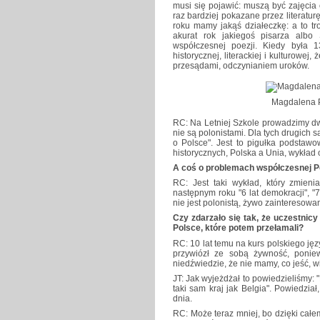
musi się pojawić: muszą być zajęcia 
raz bardziej pokazane przez literaturę
roku mamy jakąś działeczkę: a to tr
akurat rok jakiegoś pisarza alb
współczesnej poezji. Kiedy była 1
historycznej, literackiej i kulturowe
przesądami, odczynianiem uroków.
Magdalena Pi
RC: Na Letniej Szkole prowadzimy dwa
nie są polonistami. Dla tych drugich 
o Polsce". Jest to pigułka podstaw
historycznych, Polska a Unia, wykład o
A coś o problemach współczesnej P
RC: Jest taki wykład, który zmieni
następnym roku "6 lat demokracji", "7
nie jest polonistą, żywo zainteresowa
Czy zdarzało się tak, że uczestnicy
Polsce, które potem przełamali?
RC: 10 lat temu na kurs polskiego jęz
przywiózł ze sobą żywność, ponie
niedźwiedzie, że nie mamy, co jeść, w
JT: Jak wyjeżdżał to powiedzieliśmy: 
taki sam kraj jak Belgia". Powiedział
dnia.
RC: Może teraz mniej, bo dzięki całe