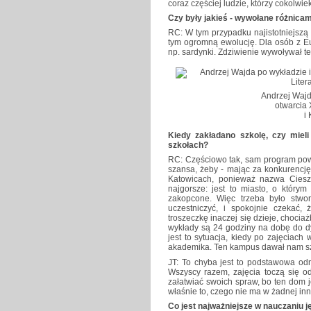
coraz częściej ludzie, którzy cokolwie
Czy były jakieś - wywołane różnica
RC: W tym przypadku najistotniejszą
tym ogromną ewolucję. Dla osób z Eu
np. sardynki. Zdziwienie wywoływał też
Andrzej Wajd
otwarcia 
i
Kiedy zakładano szkolę, czy mieli
szkołach?
RC: Częściowo tak, sam program pows
szansa, żeby - mając za konkurencj
Katowicach, ponieważ nazwa Ciesz
najgorsze: jest to miasto, o którym
zakopcone. Więc trzeba było stwor
uczestniczyć, i spokojnie czekać, 
troszeczkę inaczej się dzieje, chociaż
wykłady są 24 godziny na dobę do dys
jest to sytuacja, kiedy po zajęciac
akademika. Ten kampus dawał nam sza
JT: To chyba jest to podstawowa od
Wszyscy razem, zajęcia toczą się o
załatwiać swoich spraw, bo ten dom jes
właśnie to, czego nie ma w żadnej inn
Co jest najważniejsze w nauczaniu 