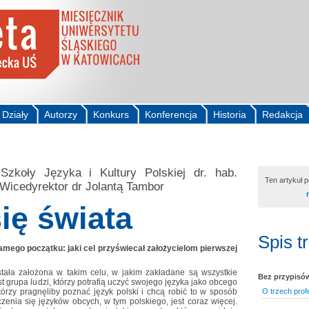
Działy
Autorzy
Konkurs
Konferencja
Historia
Redakcja
koły Języka i Kultury Polskiej dr. hab.
Ten artykuł 
Wicedyrektor dr Jolantą Tambor
ię świata
Spis t
amego początku: jaki cel przyświecał założycielom pierwszej
tała założona w takim celu, w jakim zakładane są wszystkie
Bez przypisó
t grupa ludzi, którzy potrafią uczyć swojego języka jako obcego
którzy pragnęliby poznać język polski i chcą robić to w sposób
O trzech prof
zenia się języków obcych, w tym polskiego, jest coraz więcej.