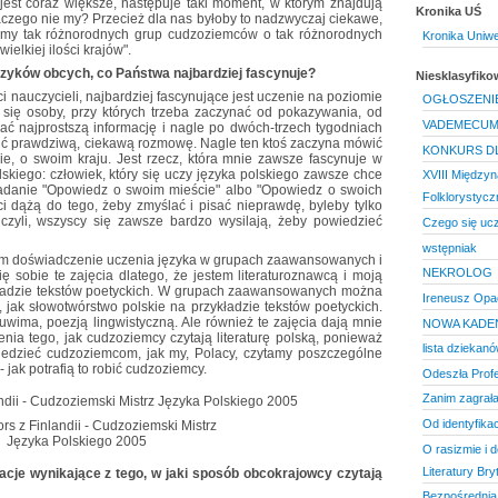
est coraz większe, następuje taki moment, w którym znajdują
Kronika UŚ
dlaczego nie my? Przecież dla nas byłoby to nadzwyczaj ciekawe,
yśmy tak różnorodnych grup cudzoziemców o tak różnorodnych
Kronika Uniwe
ielkiej ilości krajów".
ęzyków obcych, co Państwa najbardziej fascynuje?
Niesklasyfik
ci nauczycieli, najbardziej fascynujące jest uczenie na poziomie
OGŁOSZENI
 się osoby, przy których trzeba zaczynać od pokazywania, od
VADEMECUM
zać najprostszą informację i nagle po dwóch-trzech tygodniach
ić prawdziwą, ciekawą rozmowę. Nagle ten ktoś zaczyna mówić
KONKURS D
e, o swoim kraju. Jest rzecz, która mnie zawsze fascynuje w
skiego: człowiek, który się uczy języka polskiego zawsze chce
XVIII Międzyn
adanie "Opowiedz o swoim mieście" albo "Opowiedz o swoich
Folklorystycz
i dążą do tego, żeby zmyślać i pisać nieprawdę, byleby tylko
auczyli, wszyscy się zawsze bardzo wysilają, żeby powiedzieć
Czego się uc
wstępniak
doświadczenie uczenia języka w grupach zaawansowanych i
NEKROLOG
ę sobie te zajęcia dlatego, że jestem literaturoznawcą i moją
ykładzie tekstów poetyckich. W grupach zaawansowanych można
Ireneusz Opac
 jak słowotwórstwo polskie na przykładzie tekstów poetyckich.
uwima, poezją lingwistyczną. Ale również te zajęcia dają mnie
NOWA KADEN
nia tego, jak cudzoziemcy czytają literaturę polską, ponieważ
lista dziekan
wiedzieć cudzoziemcom, jak my, Polacy, czytamy poszczególne
- jak potrafią to robić cudzoziemcy.
Odeszła Prof
Zanim zagrała
Od identyfika
rs z Finlandii - Cudzoziemski Mistrz
Języka Polskiego 2005
O rasizmie i d
Literatury Bry
cje wynikające z tego, w jaki sposób obcokrajowcy czytają
Bezpośrednia