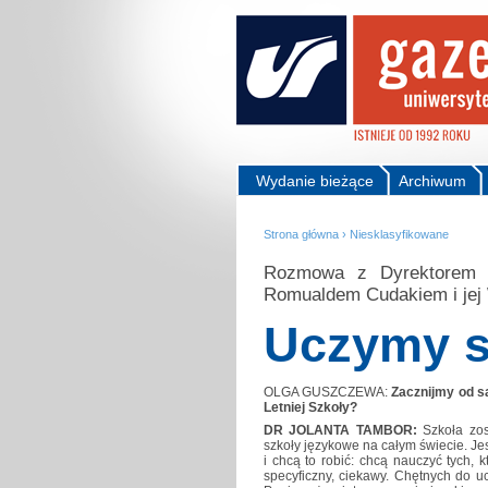
Wydanie bieżące
Archiwum
Strona główna
›
Niesklasyfikowane
Rozmowa z Dyrektorem Sz
Romualdem Cudakiem i jej 
Uczymy s
OLGA GUSZCZEWA:
Zacznijmy od s
Letniej Szkoły?
DR JOLANTA TAMBOR:
Szkoła zos
szkoły językowe na całym świecie. Jes
i chcą to robić: chcą nauczyć tych, 
specyficzny, ciekawy. Chętnych do uc