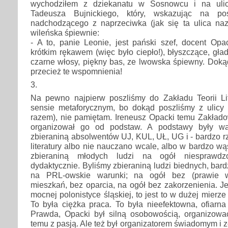
wychodziłem z dziekanatu w Sosnowcu i na ulic
Tadeusza Bujnickiego, który, wskazując na p
nadchodzącego z naprzeciwka (jak się ta ulica naz
wileńska śpiewnie:
- A to, panie Leonie, jest pański szef, docent Opa
krótkim rękawem (więc było ciepło!), błyszczące, gł
czarne włosy, piękny bas, ze lwowska śpiewny. Doką
przecież te wspomnienia!
3.
Na pewno najpierw poszliśmy do Zakładu Teorii Lit
sensie metaforycznym, bo dokąd poszliśmy z ulicy
razem), nie pamiętam. Ireneusz Opacki temu Zakłado
organizował go od podstaw. A podstawy były wąt
zbieraniną absolwentów UJ, KUL, UŁ, UG i - bardzo rz
literatury albo nie nauczano wcale, albo w bardzo wą
zbieraniną młodych ludzi na ogół niesprawd
dydaktycznie. Byliśmy zbieraniną ludzi biednych, bar
na PRL-owskie warunki; na ogół bez (prawie wt
mieszkań, bez oparcia, na ogół bez zakorzenienia. Je
mocnej polonistyce śląskiej, to jest to w dużej mierz
To była ciężka praca. To była nieefektowna, ofiarn
Prawda, Opacki był silną osobowością, organizowa
temu z pasją. Ale też był organizatorem świadomym i 