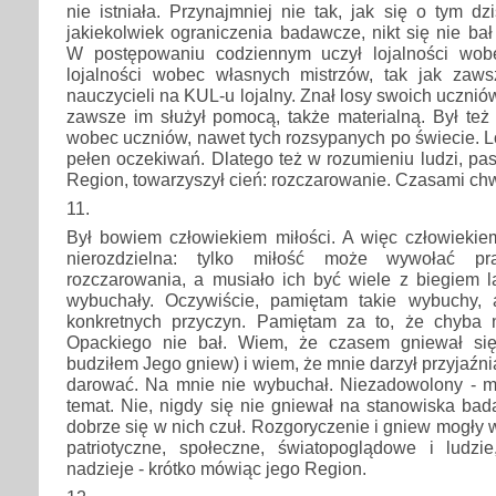
nie istniała. Przynajmniej nie tak, jak się o tym dzis
jakiekolwiek ograniczenia badawcze, nikt się nie b
W postępowaniu codziennym uczył lojalności wob
lojalności wobec własnych mistrzów, tak jak zaw
nauczycieli na KUL-u lojalny. Znał losy swoich uczniów,
zawsze im służył pomocą, także materialną. Był też
wobec uczniów, nawet tych rozsypanych po świecie. Lo
pełen oczekiwań. Dlatego też w rozumieniu ludzi, pas
Region, towarzyszył cień: rozczarowanie. Czasami chw
11.
Był bowiem człowiekiem miłości. A więc człowiekiem
nierozdzielna: tylko miłość może wywołać pr
rozczarowania, a musiało ich być wiele z biegiem l
wybuchały. Oczywiście, pamiętam takie wybuchy, 
konkretnych przyczyn. Pamiętam za to, że chyba n
Opackiego nie bał. Wiem, że czasem gniewał si
budziłem Jego gniew) i wiem, że mnie darzył przyjaźnią,
darować. Na mnie nie wybuchał. Niezadowolony - mil
temat. Nie, nigdy się nie gniewał na stanowiska bada
dobrze się w nich czuł. Rozgoryczenie i gniew mogły
patriotyczne, społeczne, światopoglądowe i ludzi
nadzieje - krótko mówiąc jego Region.