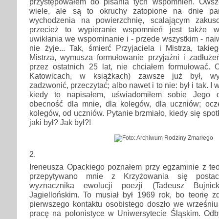
przystępowałem do pisania tych wspomnień. Ows
wiele, ale są to okruchy zatopione na dnie pa
wychodzenia na powierzchnię, scalającym zakus
przecież to wypieranie wspomnień jest także w
uwikłania we wspominanie i - przede wszystkim - nai
nie żyje... Tak, śmierć Przyjaciela i Mistrza, takie
Mistrza, wymusza formułowanie przyjaźni i zadłuże
przez ostatnich 25 lat, nie chciałem formułować
Katowicach, w książkach) zawsze już był, wyst
zadzwonić, przeczytać; albo nawet i to nie: był i tak. I 
kiedy to napisałem, uświadomiłem sobie Jego o
obecność dla mnie, dla kolegów, dla uczniów; oc
kolegów, od uczniów. Pytanie brzmiało, kiedy się spotk
jaki był? Jak był?!
2.
Ireneusza Opackiego poznałem przy egzaminie z teorii
przepytywano mnie z Krzyżowania się postac
wyznacznika ewolucji poezji (Tadeusz Bujnic
Jagiellońskim. To musiał był 1969 rok, bo teorię z
pierwszego kontaktu osobistego doszło we wrześniu
pracę na polonistyce w Uniwersytecie Śląskim. Odby