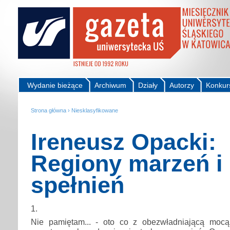
Wydanie bieżące
Archiwum
Działy
Autorzy
Konkur
Strona główna
›
Niesklasyfikowane
Ireneusz Opacki:
Regiony marzeń i
spełnień
1.
Nie pamiętam... - oto co z obezwładniającą mocą