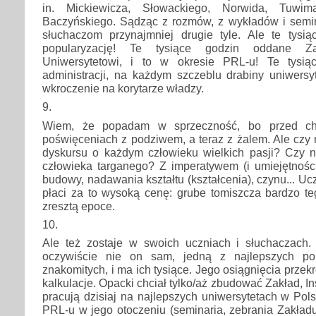
in. Mickiewicza, Słowackiego, Norwida, Tuwim
Baczyńskiego. Sądząc z rozmów, z wykładów i semin
słuchaczom przynajmniej drugie tyle. Ale te tys
popularyzację! Te tysiące godzin oddane Zakł
Uniwersytetowi, i to w okresie PRL-u! Te tysią
administracji, na każdym szczeblu drabiny uniwersy
wkroczenie na korytarze władzy.
9.
Wiem, że popadam w sprzeczność, bo przed ch
poświęceniach z podziwem, a teraz z żalem. Ale czy n
dyskursu o każdym człowieku wielkich pasji? Czy ni
człowieka targanego? Z imperatywem (i umiejętności
budowy, nadawania kształtu (kształcenia), czynu... Uczo
płaci za to wysoką cenę: grube tomiszcza bardzo te
zresztą epoce.
10.
Ale też zostaje w swoich uczniach i słuchaczach. 
oczywiście nie on sam, jedną z najlepszych po
znakomitych, i ma ich tysiące. Jego osiągnięcia przekr
kalkulacje. Opacki chciał tylko/aż zbudować Zakład, Ins
pracują dzisiaj na najlepszych uniwersytetach w Polsc
PRL-u w jego otoczeniu (seminaria, zebrania Zakładu