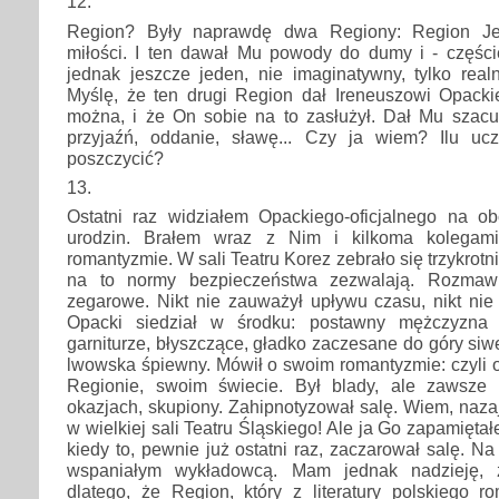
12.
Region? Były naprawdę dwa Regiony: Region Jeg
miłości. I ten dawał Mu powody do dumy i - częście
jednak jeszcze jeden, nie imaginatywny, tylko realny
Myślę, że ten drugi Region dał Ireneuszowi Opack
można, i że On sobie na to zasłużył. Dał Mu szacun
przyjaźń, oddanie, sławę... Czy ja wiem? Ilu u
poszczycić?
13.
Ostatni raz widziałem Opackiego-oficjalnego na o
urodzin. Brałem wraz z Nim i kilkoma kolegam
romantyzmie. W sali Teatru Korez zebrało się trzykrotni
na to normy bezpieczeństwa zezwalają. Rozmawi
zegarowe. Nikt nie zauważył upływu czasu, nikt nie
Opacki siedział w środku: postawny mężczyzn
garniturze, błyszczące, gładko zaczesane do góry siw
lwowska śpiewny. Mówił o swoim romantyzmie: czyli 
Regionie, swoim świecie. Był blady, ale zawsze b
okazjach, skupiony. Zahipnotyzował salę. Wiem, naza
w wielkiej sali Teatru Śląskiego! Ale ja Go zapamiętałe
kiedy to, pewnie już ostatni raz, zaczarował salę. N
wspaniałym wykładowcą. Mam jednak nadzieję, 
dlatego, że Region, który z literatury polskiego r