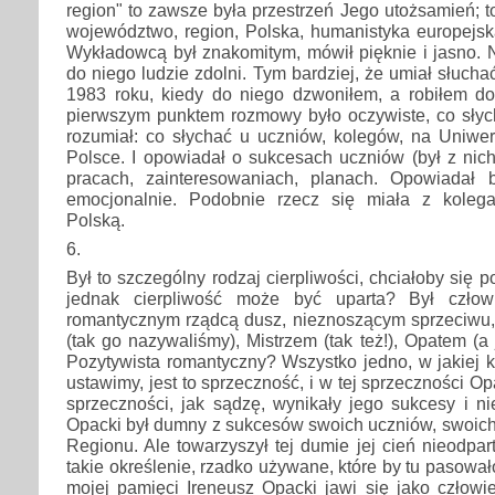
region" to zawsze była przestrzeń Jego utożsamień; 
województwo, region, Polska, humanistyka europejsk
Wykładowcą był znakomitym, mówił pięknie i jasno. N
do niego ludzie zdolni. Tym bardziej, że umiał słuchać
1983 roku, kiedy do niego dzwoniłem, a robiłem do
pierwszym punktem rozmowy było oczywiste, co słyc
rozumiał: co słychać u uczniów, kolegów, na Uniwer
Polsce. I opowiadał o sukcesach uczniów (był z nic
pracach, zainteresowaniach, planach. Opowiadał 
emocjonalnie. Podobnie rzecz się miała z kolega
Polską.
6.
Był to szczególny rodzaj cierpliwości, chciałoby się p
jednak cierpliwość może być uparta? Był człow
romantycznym rządcą dusz, nieznoszącym sprzeciwu,
(tak go nazywaliśmy), Mistrzem (tak też!), Opatem (a
Pozytywista romantyczny? Wszystko jedno, w jakiej ko
ustawimy, jest to sprzeczność, i w tej sprzeczności Opa
sprzeczności, jak sądzę, wynikały jego sukcesy i n
Opacki był dumny z sukcesów swoich uczniów, swoich
Regionu. Ale towarzyszył tej dumie jej cień nieodpar
takie określenie, rzadko używane, które by tu pasowało
mojej pamięci Ireneusz Opacki jawi się jako człowi