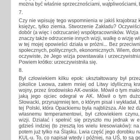
można być właśnie sprzecznościami, wątpliwościami, 
7.
Czy nie wpisuję tego wspomnienia w jakiś krajobraz 
księżyc, tylko ziemia. Stworzenie Zakładu? Oczywiści
dobór (a więc i odrzucanie) współpracowników. Wizja p
znaczy także odrzucenie innych wizji, walkę o wizję 
w tej mojej opowieści działa w próżni... Bez przeciw
społecznych, politycznych, ekonomicznych. Wiem, do
oczywiste, że Jego wizja powstawała i urzeczywistnia
Powiem krótko: urzeczywistniła się.
8.
Był człowiekiem kilku epok: ukształtowany był prz
(okolice Lwowa, zatem mniej od Litwy idylliczną kr
wojny, przez środowisko AK-owskie. Mówił o tym mało,
jaką jego ojciec odegrał w AK. Mówił o tym dużo
Słowacki, przynajmniej ten, o którym pisał i wykładał, 
tej Polski, która Opackiemu była najbliższa. Ale też 
własnemu temperamentowi, był człowiekiem czynu,
wizji. Działać i spełnić się przyszło mu jednak w e
gdzieś indziej (to zresztą los wielu kresowiaków): na
potem już tylko na Śląsku. Lwia część jego dorobku
KUL-u. To, co napisał wtedy i później, na UŚ, to są ge