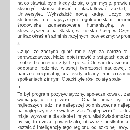
na co stawiał, było, kiedy dzisiaj o tym myślę, prawie n
stworzyć, skonsolidować i ukształtować Zakład, 
Uniwersytet. Wykształcić nową kadrę. Uczyć ba
studentów na najwyższym ogólnopolskim pozio
środowiska zainteresowane humanistyką, w 
stowarzyszenia na Śląsku, w Bielsku-Białej, w Częs
unikać określeń administracyjnych, powiedzmy: w prom
4.
Czuję, że zaczyna gubić mnie styl: za bardzo to s
sprawozdawcze. Może lepiej mówić o tysiącach godzi
i sobie, bo przecież z tych spotkań On sam też się rodz
odebrane rodzinie, własnej twórczości naukowej,
bardzo emocjonalny, bez reszty oddany temu, co zamie
spotkaniach z innymi Opacki tyle rósł, co się spalał.
5.
To był program pozytywistyczny, społecznikowski, zam
wymagający cierpliwości. I Opacki umiał być ci
najlepszych ludzi, na najlepszej polonistyce, na najl
na najlepszym ze światów. Zaś "najlepszość" trakto
misję, wyzwanie dla siebie i innych. Miał świadomość t
by się to dzisiaj powiedziało, obszarze postkoloni
kształcić inteligencję tego regionu od szkolnej ławy