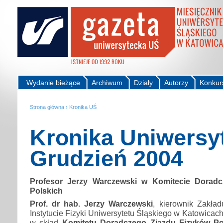
Wydanie bieżące
Archiwum
Działy
Autorzy
Konkur
Strona główna
›
Kronika UŚ
Kronika Uniwersy
Grudzień 2004
Profesor Jerzy Warczewski w Komitecie Dorad
Polskich
Prof. dr hab. Jerzy Warczewski
, kierownik Zakład
Instytucie Fizyki Uniwersytetu Śląskiego w Katowicach
w skład
Komitetu Doradczego Zjazdu Fizyków Po