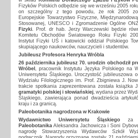
Fizyków Polskich odbędzie się we wrześniu 2005 rok
on szczególny z tego powodu, że rok 2005 zos
Europejskie Towarzystwo Fizyczne, Międzynarodową 
Stosowanej, UNESCO i Zgromadzenie Ogólne O
Fizyki
. Prof. dr hab. Jerzy Warczewski będzie rów
Komitetu Obchodów Światowego Roku Fizyki 200
Instytut Fizyki UŚ i katowicki oddział Polskiego T
skupiającego naukowców, nauczycieli i studentów.
Jubileusz Profesora Henryka Wróbla
26 października jubileusz 70. urodzin obchodził pr
Wróbel
, pracownik Instytutu Języka Polskiego na W
Uniwersytetu Śląskiego. Uroczystość jubileuszowa o
Wydziału Filologicznego im. Prof. Zbigniewa J. N
trakcie spotkania zaprezentowana została książka J
gramatyki polskiej i słowiańskiej
, wydana przez Wyd
Śląskiego, zawierająca ponad dwadzieścia artyku
kraju i za granicą.
Paleobotanika nagrodzona w Krakowie
Wydawnictwo Uniwersytetu Śląskiego
za wy
Paleobotanika
Aleksandra Jachowicza i Soni Dybove
nagrodę Stowarzyszenia Wydawców Szkół Wyż
podręcznik. Nagrody przyznane zostały 21 październ