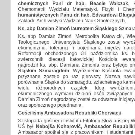
chemicznych Pani dr hab. Beacie Walczak
, 
Chemometrii Wydziału Matematyki, Fizyki i Che
humanistycznych Panu dr. hab. Edwardowi Długaj
Zakładu Archiwistyki Wydziału Nauk Społecznych.
Ks. abp Damian Zimoń laureatem Śląskiego Szmar
Ks. abp Damian Zimoń, Metropolita Katowicki, Wie
Teologicznego Uniwersytetu Śląskiego został wyró
ekumenizmu, tolerancji i pojednania między nar
Reformacji obchodzonego 31 października ks. 
zwierzchnik diecezji katowickiej Kościoła ewang
nagrodził ks. abp. Damiana Zimonia oraz byłego p
Śląskim Szmaragdem
. Wyróżnienie Kościoła ewan
przyznane zostało po raz pierwszy. Nazwa nawi
porównania Śląska do szmaragdu, szlachetnego kamie
wielu różnorodnych cząstek. Ideą wyróżnieni
ekumenicznego wymiaru działań osób związanych 
Damian Zimoń nagrodzony został za odważne inicjatyw
oraz społecznego pojednania.
Gościliśmy Ambasadora Republiki Chorwacji
3 listopada gościem Instytutu Filologii Słowiańskiej 
UŚ był
Nebojša Koharović, Ambasador Republiki
Ambasador spotkał się z pracownikami i studentami I