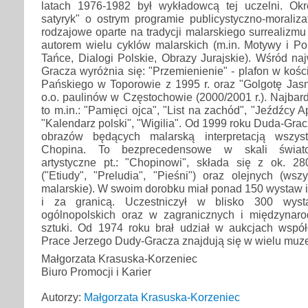
latach 1976-1982 był wykładowcą tej uczelni. Okr
satyryk" o ostrym programie publicystyczno-moraliza
rodzajowe oparte na tradycji malarskiego surrealizmu
autorem wielu cyklów malarskich (m.in. Motywy i Por
Tańce, Dialogi Polskie, Obrazy Jurajskie). Wśród na
Gracza wyróżnia się: "Przemienienie" - plafon w kośc
Pańskiego w Toporowie z 1995 r. oraz "Golgotę Jasn
o.o. paulinów w Częstochowie (2000/2001 r.). Najbard
to m.in.: "Pamięci ojca", "List na zachód", "Jeźdźcy A
"Kalendarz polski", "Wigilia". Od 1999 roku Duda-Gra
obrazów będących malarską interpretacją wszyst
Chopina. To bezprecedensowe w skali światow
artystyczne pt.: "Chopinowi", składa się z ok. 2
("Etiudy", "Preludia", "Pieśni") oraz olejnych (wsz
malarskie). W swoim dorobku miał ponad 150 wystaw 
i za granicą. Uczestniczył w blisko 300 wys
ogólnopolskich oraz w zagranicznych i międzynar
sztuki. Od 1974 roku brał udział w aukcjach współc
Prace Jerzego Dudy-Gracza znajdują się w wielu muz
Małgorzata Krasuska-Korzeniec
Biuro Promocji i Karier
Autorzy:
Małgorzata Krasuska-Korzeniec