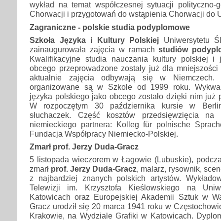
wykład na temat współczesnej sytuacji polityczno-g
Chorwacji i przygotowań do wstąpienia Chorwacji do U
Zagraniczne - polskie studia podyplomowe
Szkoła Języka i Kultury Polskiej
Uniwersytetu Śl
zainaugurowała zajęcia w ramach
studiów podypl
Kwalifikacyjne studia nauczania kultury polskiej i
obcego przeprowadzone zostały już dla mniejszości 
aktualnie zajęcia odbywają się w Niemczech.
organizowane są w Szkole od 1999 roku. Wykwali
języka polskiego jako obcego zostało dzięki nim już 
W rozpoczętym 30 października kursie w Berlin
słuchaczek. Część kosztów przedsięwzięcia na
niemieckiego partnera: Kolleg für polnische Sprac
Fundacja Współpracy Niemiecko-Polskiej.
Zmarł prof. Jerzy Duda-Gracz
5 listopada wieczorem w Łagowie (Lubuskie), podcza
zmarł
prof. Jerzy Duda-Gracz
, malarz, rysownik, sce
z najbardziej znanych polskich artystów. Wykład
Telewizji im. Krzysztofa Kieślowskiego na Uni
Katowicach oraz Europejskiej Akademii Sztuk w W
Gracz urodził się 20 marca 1941 roku w Częstochowi
Krakowie, na Wydziale Grafiki w Katowicach. Dyplo