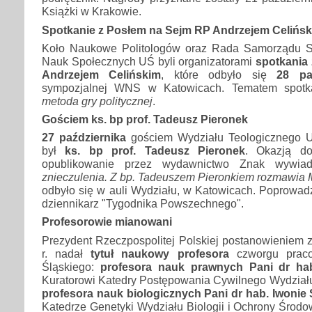
Książki w Krakowie.
Spotkanie z Posłem na Sejm RP Andrzejem Celińs
Koło Naukowe Politologów oraz Rada Samorządu S
Nauk Społecznych UŚ byli organizatorami
spotkania
Andrzejem Celińskim
, które odbyło się
28 pa
sympozjalnej WNS w Katowicach. Tematem spot
metoda gry politycznej
.
Gościem ks. bp prof. Tadeusz Pieronek
27 października
gościem Wydziału Teologicznego U
był
ks. bp prof. Tadeusz Pieronek
. Okazją do
opublikowanie przez wydawnictwo Znak wywiad
znieczulenia. Z bp. Tadeuszem Pieronkiem rozmawia 
odbyło się w auli Wydziału, w Katowicach. Poprowadzi
dziennikarz "Tygodnika Powszechnego".
Profesorowie mianowani
Prezydent Rzeczpospolitej Polskiej postanowieniem 
r. nadał
tytuł naukowy profesora
czworgu praco
Śląskiego:
profesora nauk prawnych Pani dr hab
Kuratorowi Katedry Postępowania Cywilnego Wydziału 
profesora nauk biologicznych Pani dr hab. Iwonie 
Katedrze Genetyki Wydziału Biologii i Ochrony Środo