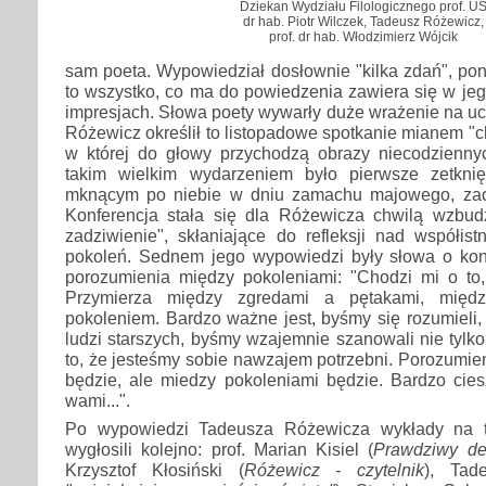
Dziekan Wydziału Filologicznego prof. U
dr hab. Piotr Wilczek, Tadeusz Różewicz,
prof. dr hab. Włodzimierz Wójcik
sam poeta. Wypowiedział dosłownie "kilka zdań", poni
to wszystko, co ma do powiedzenia zawiera się w jeg
impresjach. Słowa poety wywarły duże wrażenie na ucz
Różewicz określił to listopadowe spotkanie mianem "chw
w której do głowy przychodzą obrazy niecodzienny
takim wielkim wydarzeniem było pierwsze zetkni
mknącym po niebie w dniu zamachu majowego, zach
Konferencja stała się dla Różewicza chwilą wzbu
zadziwienie", skłaniające do refleksji nad współis
pokoleń. Sednem jego wypowiedzi były słowa o ko
porozumienia między pokoleniami: "Chodzi mi o t
Przymierza między zgredami a pętakami, międ
pokoleniem. Bardzo ważne jest, byśmy się rozumieli, 
ludzi starszych, byśmy wzajemnie szanowali nie tylko
to, że jesteśmy sobie nawzajem potrzebni. Porozumien
będzie, ale miedzy pokoleniami będzie. Bardzo cies
wami...".
Po wypowiedzi Tadeusza Różewicza wykłady na t
wygłosili kolejno: prof. Marian Kisiel (
Prawdziwy de
Krzysztof Kłosiński (
Różewicz - czytelnik
), Tad