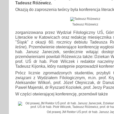
Tadeusz Różewicz.
Okazją do zaproszenia twórcy była konferencja literac
Tadeusz Różewicz
zorganizowana przez Wydział Filologiczny UŚ, Gór
Literackie w Katowicach oraz redakcję miesięcznika 
"Śląsk" z okazji 60. rocznicy debiutu Tadeusza 
leśne
). Przemówienie otwierające konferencję wygłosi
hab. Janusz Janeczek, serdecznie witając dostoj
przemówieniami powitali Różewicza także: Dziekan W
prof. UŚ dr hab. Piotr Wilczek i redaktor naczelny
Tadeusz Kijonka, który następnie poprowadził konferen
Prócz licznie zgromadzonych studentów, przybyli t
związani z Wydziałem Filologicznym, m.in. prof. Kry
Aleksander Wilkoń, prof. Józef Olejniczak, dr Danu
Paweł Majerski, dr Ryszard Koziołek, prof. Jerzy Pasze
W części otwierającej konferencję, przemówił także
Od prawej JM Rektor UŚ prof. dr hab. Janusz Ja