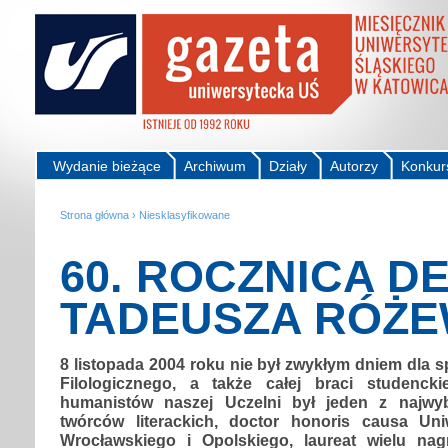
Wydanie bieżące
Archiwum
Działy
Autorzy
Konkur
Strona główna
›
Niesklasyfikowane
60. ROCZNICA D
TADEUSZA RÓŻE
8 listopada 2004 roku nie był zwykłym dniem dla 
Filologicznego, a także całej braci studenck
humanistów naszej Uczelni był jeden z najwybi
twórców literackich, doctor honoris causa Uni
Wrocławskiego i Opolskiego, laureat wielu na