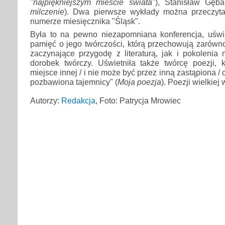
"najpiękniejszym mieście świata"
), Stanisław Gęba
milczenie
). Dwa pierwsze wykłady można przeczyt
numerze miesięcznika "Śląsk".
Była to na pewno niezapomniana konferencja, uświ
pamięć o jego twórczości, którą przechowują zarówn
zaczynające przygodę z literaturą, jak i pokolenia
dorobek twórczy. Uświetniła także twórcę poezji, 
miejsce innej / i nie może być przez inną zastąpiona / 
pozbawiona tajemnicy" (
Moja poezja
). Poezji wielkiej 
Autorzy:
Redakcja
, Foto: Patrycja Mrowiec