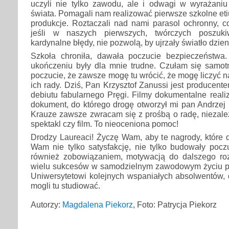
uczyli nie tylko zawodu, ale i odwagi w wyrażaniu
świata. Pomagali nam realizować pierwsze szkolne etiu
produkcje. Roztaczali nad nami parasol ochronny, 
jeśli w naszych pierwszych, twórczych poszuki
kardynalne błędy, nie pozwolą, by ujrzały światło dzie
Szkoła chroniła, dawała poczucie bezpieczeństwa.
ukończeniu były dla mnie trudne. Czułam się samotn
poczucie, że zawsze mogę tu wrócić, że mogę liczyć n
ich rady. Dziś, Pan Krzysztof Zanussi jest producen
debiutu fabularnego Pręgi. Filmy dokumentalne reali
dokument, do którego drogę otworzył mi pan Andrzej
Krauze zawsze zwracam się z prośbą o radę, niezależ
spektakl czy film. To nieoceniona pomoc!
Drodzy Laureaci! Życzę Wam, aby te nagrody, które dz
Wam nie tylko satysfakcję, nie tylko budowały poczu
również zobowiązaniem, motywacją do dalszego ro
wielu sukcesów w samodzielnym zawodowym życiu p
Uniwersytetowi kolejnych wspaniałych absolwentów, 
mogli tu studiować.
Autorzy:
Magdalena Piekorz
, Foto: Patrycja Piekorz