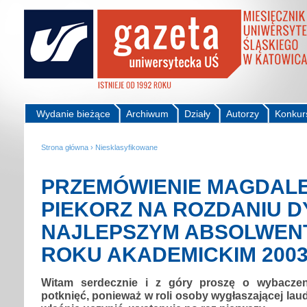
Wydanie bieżące
Archiwum
Działy
Autorzy
Konkur
Strona główna
›
Niesklasyfikowane
PRZEMÓWIENIE MAGDAL
PIEKORZ NA ROZDANIU 
NAJLEPSZYM ABSOLWEN
ROKU AKADEMICKIM 2003
Witam serdecznie i z góry proszę o wybaczen
potknięć, ponieważ w roli osoby wygłaszającej laud