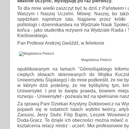
właśnie uczynić, występuję po raz pierwszy.
To dla mnie wielki zaszczyt być tu dziś z Państwem i
Waszym i Naszej Uczelni. Mówię: Naszej, bo takż
spędziłam najmilsze lata. Najpierw przez krótki
politologii i dziennikarstwa na Wydziale Nauk Społec
końca - jako studentka reżyserii na Wydziale Radia i T
Kieślowskiego.
Pan Profesor Andrzej Gwóźdź, w felietonie
Magdalena Piekorz
opublikowanym na łamach "Górnośląskiego Informa
ciepłych słowach skierowanych do Wojtka Kuczo
Uniwersytetu Śląskiego) i do mnie podkreślił, że nie b
w którym dziś jesteśmy, że nie bylibyśmy tym, ki
Uniwersytet. I jest to święta prawda, bowiem miejs
rozwoju - Uniwersytet - pozwala też na spełnianie nasz
Za sprawą Pani Dziekan Krystyny Doktorowicz na Wydz
pojawili się w ostatnich latach wybitni twórcy, artyś
Zanussi, Jerzy Stuhr, Filip Bajon, Leszek Wosiewicz
Duda-Gracz. To dzięki ich obecności można mówić o 
kształcenia relacji mistrz - uczeń. Moi profesorowie by