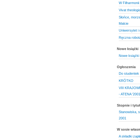
W Filharmonii 
Vivat theologia
Słońce, morze
Malcie
Uniwersytet i 
Ręczna robot
Nowe książki
Nowe książki 
Ogłoszenia
Do studentek 
KRÓTKO
VIII KRAJOW
- ATENA '200
Stopnie i tyt
Stanowiska, s
2001
W sosie włas
A składki zap