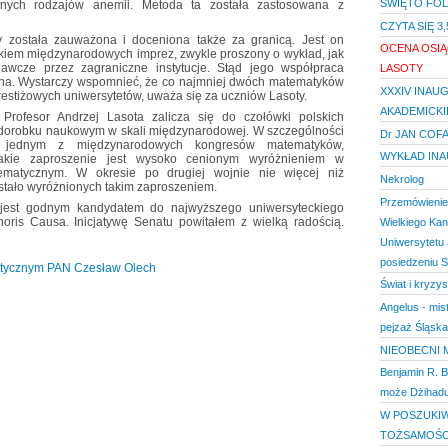
ŚWIĘTO FO
nych rodzajów anemii. Metoda ta została zastosowana z
CZYTA SIĘ 3
ty została zauważona i doceniona także za granicą. Jest on
OCENA OSIĄ
kiem międzynarodowych imprez, zwykle proszony o wykład, jak
awcze przez zagraniczne instytucje. Stąd jego współpraca
LASOTY
cna. Wystarczy wspomnieć, że co najmniej dwóch matematyków
XXXIV INAU
estiżowych uniwersytetów, uważa się za uczniów Lasoty.
AKADEMICK
Profesor Andrzej Lasota zalicza się do czołówki polskich
orobku naukowym w skali międzynarodowej. W szczególności
Dr JAN COFAL
jednym z międzynarodowych kongresów matematyków,
WYKŁAD IN
Takie zaproszenie jest wysoko cenionym wyróżnieniem w
matycznym. W okresie po drugiej wojnie nie więcej niż
Nekrolog
tało wyróżnionych takim zaproszeniem.
Przemówienie
jest godnym kandydatem do najwyższego uniwersyteckiego
noris Causa. Inicjatywę Senatu powitałem z wielką radością.
Wielkiego Kan
Uniwersytetu
posiedzeniu S
matycznym PAN Czesław Olech
Świat i kryzys
Angelus - mis
pejzaż Śląska
NIEOBECNI 
Benjamin R. B
może Dżihad
W POSZUKIW
TOŻSAMOŚC