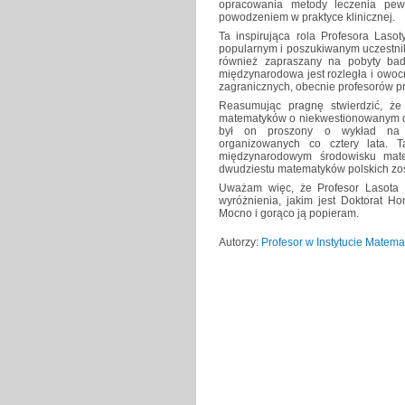
opracowania metody leczenia pew
powodzeniem w praktyce klinicznej.
Ta inspirująca rola Profesora Laso
popularnym i poszukiwanym uczestni
również zapraszany na pobyty bad
międzynarodowa jest rozległa i owo
zagranicznych, obecnie profesorów pr
Reasumując pragnę stwierdzić, że 
matematyków o niekwestionowanym d
był on proszony o wykład na 
organizowanych co cztery lata. 
międzynarodowym środowisku mate
dwudziestu matematyków polskich zos
Uważam więc, że Profesor Lasota 
wyróżnienia, jakim jest Doktorat Ho
Mocno i gorąco ją popieram.
Autorzy:
Profesor w Instytucie Mate