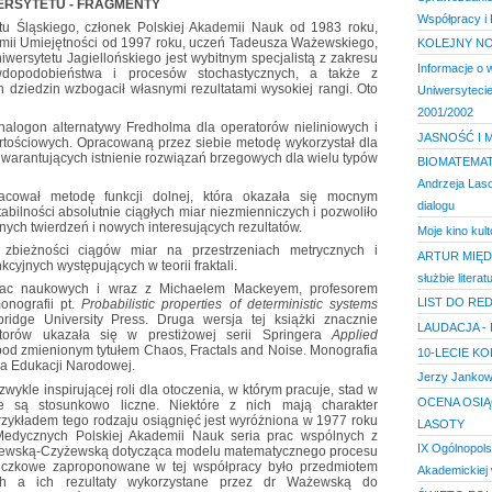
ERSYTETU - FRAGMENTY
Współpracy i 
etu Śląskiego, członek Polskiej Akademii Nauk od 1983 roku,
emii Umiejętności od 1997 roku, uczeń Tadeusza Ważewskiego,
KOLEJNY N
iwersytetu Jagiellońskiego jest wybitnym specjalistą z zakresu
Informacje o 
awdopodobieństwa i procesów stochastycznych, a także z
 dziedzin wzbogacił własnymi rezultatami wysokiej rangi. Oto
Uniwersyteci
2001/2002
nalogon alternatywy Fredholma dla operatorów nieliniowych i
JASNOŚĆ I 
rtościowych. Opracowaną przez siebie metodę wykorzystał dla
arantujących istnienie rozwiązań brzegowych dla wielu typów
BIOMATEMATY
Andrzeja Las
acował metodę funkcji dolnej, która okazała się mocnym
dialogu
abilności absolutnie ciągłych miar niezmienniczych i pozwoliło
ych twierdzeń i nowych interesujących rezultatów.
Moje kino kul
bieżności ciągów miar na przestrzeniach metrycznych i
ARTUR MIĘDZY
cyjnych występujących w teorii fraktali.
służbie literat
rac naukowych i wraz z Michaelem Mackeyem, profesorem
LIST DO RE
nografii pt.
Probabilistic properties of deterministic systems
dge University Press. Druga wersja tej książki znacznie
LAUDACJA -
orów ukazała się w prestiżowej serii Springera
Applied
od zmienionym tytułem Chaos, Fractals and Noise. Monografia
10-LECIE KO
ra Edukacji Narodowej.
Jerzy Jankows
zwykle inspirującej roli dla otoczenia, w którym pracuje, stad w
OCENA OSIĄ
e są stosunkowo liczne. Niektóre z nich mają charakter
przykładem tego rodzaju osiągnięć jest wyróżniona w 1977 roku
LASOTY
dycznych Polskiej Akademii Nauk seria prac wspólnych z
IX Ogólnopol
ażewską-Czyżewską dotycząca modelu matematycznego procesu
niczkowe zaproponowane w tej współpracy było przedmiotem
Akademickiej 
h a ich rezultaty wykorzystane przez dr Ważewską do