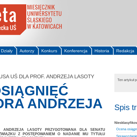
Działy
Autorzy
Konkurs
Konferencja
Historia
Redakcja
SA UŚ DLA PROF. ANDRZEJA LASOTY
Ten artykuł 
SIĄGNIĘĆ
ORA ANDRZEJA
Spis t
Niesklasyfik
Ocena osiągni
A ANDRZEJA LASOTY PRZYGOTOWANA DLA SENATU
ZWIĄZKU Z POSTĘPOWANIEM O NADANIE MU TYTUŁU
Sprawozdanie 