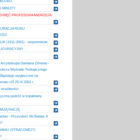
LKLORU
,5 MINUTY
GNIĘĆ PROFESORA ANDRZEJA
GURACJA ROKU
IEGO
IK (1911-2001) - wspomnienie
AUGURACYJNY
 Arcybiskupa Damiana Zimonia -
clerza Wydziału Teologicznego
 Śląskiego wygłoszone na
enatu UŚ 25 IX 2001 r.
 wrażliwości
tyczna podróż w kopalniany
MAJĄ RACJĘ
arber - Przyszłość McŚwiata. A
u?
ANIU (STRACONEJ?)
I