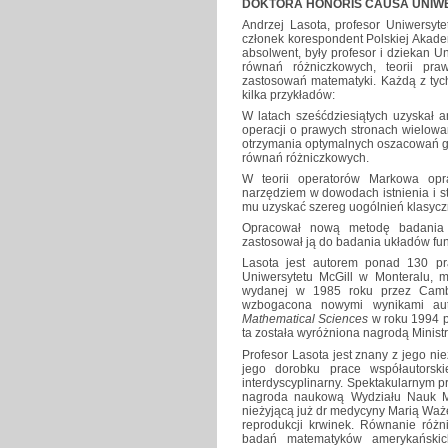
DOKTORA HONORIS CAUSA UNIW
Andrzej Lasota, profesor Uniwersyt
członek korespondent Polskiej Akad
absolwent, były profesor i dziekan Un
równań różniczkowych, teorii pr
zastosowań matematyki. Każdą z tych
kilka przykładów:
W latach sześćdziesiątych uzyskał a
operacji o prawych stronach wielowa
otrzymania optymalnych oszacowań gw
równań różniczkowych.
W teorii operatorów Markowa opr
narzędziem w dowodach istnienia i st
mu uzyskać szereg uogólnień klasyczn
Opracował nową metodę badania z
zastosował ją do badania układów funk
Lasota jest autorem ponad 130 p
Uniwersytetu McGill w Monteralu, mo
wydanej w 1985 roku przez Cambri
wzbogacona nowymi wynikami aut
Mathematical Sciences
w roku 1994 p
ta została wyróżniona nagrodą Minist
Profesor Lasota jest znany z jego nie
jego dorobku prace współautorski
interdyscyplinarny. Spektakularnym 
nagroda naukową Wydziału Nauk Me
nieżyjącą już dr medycyny Marią W
reprodukcji krwinek. Równanie róż
badań matematyków amerykańskic