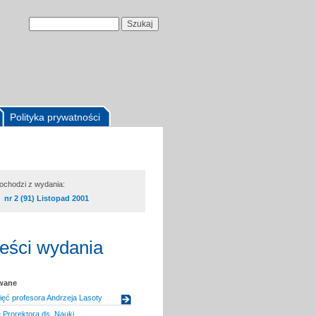
Polityka prywatności
pochodzi z wydania:
nr 2 (91) Listopad 2001
reści wydania
owane
ęć profesora Andrzeja Lasoty
Prorektora ds. Nauki,