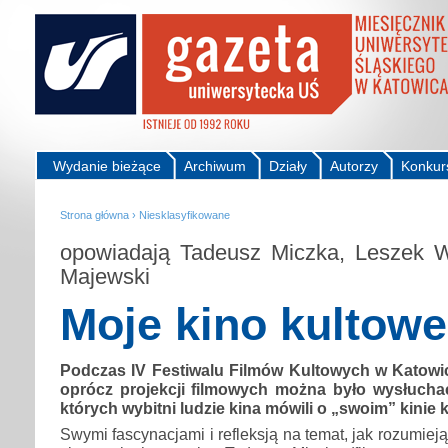
Wydanie bieżące
Archiwum
Działy
Autorzy
Konkur
Strona główna
›
Niesklasyfikowane
opowiadają Tadeusz Miczka, Leszek W
Majewski
Moje kino kultowe
Podczas IV Festiwalu Filmów Kultowych w Katowic
oprócz projekcji filmowych można było wysłuch
których wybitni ludzie kina mówili o „swoim” kinie
Swymi fascynacjami i refleksją na temat, jak rozumieją 