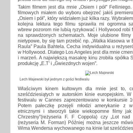
Takim filmem jest dla mnie „Osiem i pół” Felliniego.
filmowych miałem do wyboru obejrzeć jakiś premiero
„Osiem i pół”, który widziałem już kilka razy. Wybrałem
kolejna lektura tego filmu sprawiła mi ogromna sa
wbrew pozorom nie lubią ryzykować i Hollywood robi fi
na sprawdzonych schematach. Moje ulubione filmy
nietypowe, by się tam przebić np. „Walka klasowa w B
Raula” Paula Bahtela. Cecha indywidualna u reżyser
w Hollywood. Dlatego Los Angeles jest dla mnie cmen
i marzeń. A największą masakrę kinu zrobiła spółka S
produkcję „E.T’ i „Gwiezdnych wojen”.
Lech Majewski był jednym z gości festiwalu
Właściwym kinem kultowym dla mnie jest to, co
sześćdziesiątych w autorskim kinie europejskim.
festiwalu w Cannes zaprezentowano w konkursie 16
Potem pałeczkę przejęli młodzi amerykanie z w
etnicznymi i stworzyli takie wiekopomne filmy ja
Chrzestny”(reżyseria F. F Coppola) czy „Lot nad
(reżyseria M. Forman) Później można jeszcze mówić
Wima Wendersa wychowanego na kinie lat sześćdzies