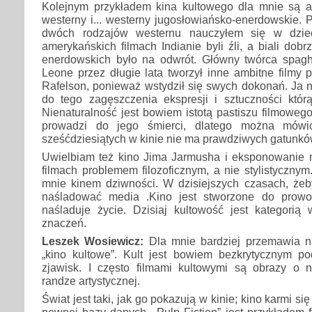
Kolejnym przykładem kina kultowego dla mnie są a
westerny i... westerny jugosłowiańsko-enerdowskie. 
dwóch rodzajów westernu nauczyłem się w dzieci
amerykańskich filmach Indianie byli źli, a biali dob
enerdowskich było na odwrót. Główny twórca spagh
Leone przez długie lata tworzył inne ambitne film
Rafelson, ponieważ wstydził się swych dokonań. Ja 
do tego zagęszczenia ekspresji i sztuczności któ
Nienaturalność jest bowiem istotą pastiszu filmoweg
prowadzi do jego śmierci, dlatego można mówi
sześćdziesiątych w kinie nie ma prawdziwych gatunkó
Uwielbiam też kino Jima Jarmusha i eksponowanie nu
filmach problemem filozoficznym, a nie stylistycznym
mnie kinem dziwności. W dzisiejszych czasach, żeb
naśladować media .Kino jest stworzone do prowok
naśladuje życie. Dzisiaj kultowość jest kategorią
znaczeń.
Leszek Wosiewicz:
Dla mnie bardziej przemawia naz
„kino kultowe”. Kult jest bowiem bezkrytycznym 
zjawisk. I często filmami kultowymi są obrazy o n
randze artystycznej.
Świat jest taki, jak go pokazują w kinie; kino karmi si