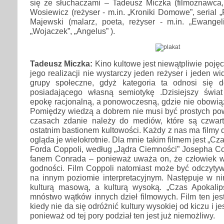
się ze słuchaczami – Tadeusz Miczka (filmoznawca,
Wosiewicz (reżyser - m.in. „Kroniki Domowe”, serial 
Majewski (malarz, poeta, reżyser - m.in. „Ewangel
„Wojaczek”, „Angelus” ).
Tadeusz Miczka:
Kino kultowe jest niewątpliwie poję
jego realizacji nie wystarczy jeden reżyser i jeden w
grupy społeczne, gdyż kategoria ta odnosi się
posiadającego własną semiotykę .Dzisiejszy świat
epokę racjonalną, a ponowoczesną, gdzie nie obowią
Pomiędzy wiedzą a dobrem nie musi być prostych pow
czasach zdanie należy do mediów, które są czwart
ostatnim bastionem kultowości. Każdy z nas ma filmy d
ogląda je wielokrotnie. Dla mnie takim filmem jest „Cz
Forda Coppoli, według „Jądra Ciemności” Josepha Co
fanem Conrada – ponieważ uważa on, że człowiek wie
godności. Film Coppoli natomiast może być odczyt
na innym poziomie interpretacyjnym. Następuje w n
kulturą masową, a kulturą wysoką. „Czas Apokali
mnóstwo wątków innych dzieł filmowych. Film ten je
kiedy nie da się odróżnić kultury wysokiej od kiczu i j
ponieważ od tej pory podział ten jest już niemożliwy.