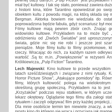
pewnej bazy danych. „Pulp Fiction” jest przykładem f
miał być kultowy. I tak się stało, ponieważ zawiera du
z historii kina, które Tarantino opowiedział po swo
obiektem kultu z powodu magii, na którą składa się m
Bergman. Aktorka bowiem nie wiedziała do ostatn
poprowadzona będzie fabuła, gdyż scenariusz był mo
Filmy kultowe mają pewien zbiór cech. Znając g
widowisko kultowe. Przykładem na to może być „B
odróżnieniu od „Dwóch Światów” jest uproszczon
świata, gdzie nic się nie robi i jeszcze jest s
pieniądze. Moje filmy kultu to filmy przełomowe, 
rzeczy. Wracając do nich, za każdym razem odkry
wartość .Są to: m.in. „Powiększenie” w reżyserii An
Królikiewicza, „Pulp Fiction” Tarantino.
Lech Majewski:
Kino kultowe to przede wszystkim 
latach sześćdziesiątych i związane z nimi rytuały.
Horror Picture Show”, „Atakujące pomidory” itp. Ró
filmy, których kultowość polega na wielokrotnym
określoną grupę społeczną. Przykładem na to jest 
„Krzyżaków” podczas rejsu statkiem, w którym uczes
lekarz okrętowy. Oglądanie tego filmu dla załogi sta
rytuałem i zaczęli odgrywać film przy każdej projekcji,
Dla mnie osobiście termin ten niewiele znaczy, a wła
prostu kino do którego się wraca i przyciąga jak magne