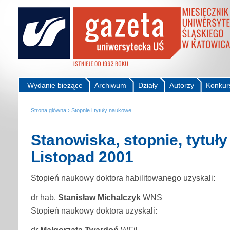
Wydanie bieżące
Archiwum
Działy
Autorzy
Konkur
Strona główna
›
Stopnie i tytuły naukowe
Stanowiska, stopnie, tytuł
Listopad 2001
Stopień naukowy doktora habilitowanego uzyskali:
dr hab.
Stanisław Michalczyk
WNS
Stopień naukowy doktora uzyskali:
dr
Małgorzata Twardoń
WFil.