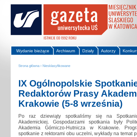
Wydanie bieżące
Archiwum
Działy
Autorzy
Konkur
Strona główna
›
Niesklasyfikowane
IX Ogólnopolskie Spotkani
Redaktorów Prasy Akademi
Krakowie (5-8 września)
Po raz dziewiąty spotkaliśmy się na Spotkan
Akademickiej. Gospodarzami spotkania były Poli
Akademia Górniczo-Hutnicza w Krakowie. Prog
spotkanie z rektorami obu uczelni, wykłady na temat 