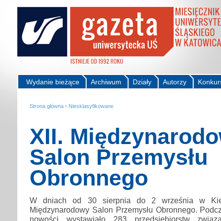
Wydanie bieżące
Archiwum
Działy
Autorzy
Konkur
Strona główna
›
Niesklasyfikowane
XII. Międzynarod
Salon Przemysłu
Obronnego
W dniach od 30 sierpnia do 2 września w Kiel
Międzynarodowy Salon Przemysłu Obronnego. Pod
nowości wystawiało 283 przedsiębiorstw zwią