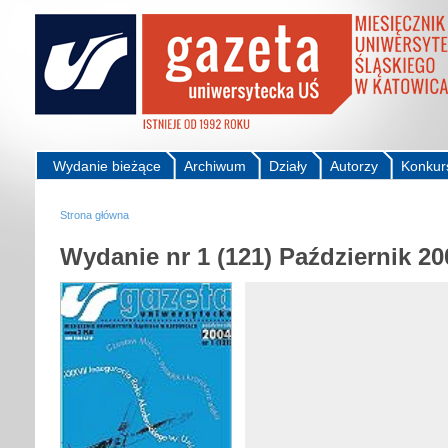
Wydanie bieżące
Archiwum
Działy
Autorzy
Konkur
Strona główna
Wydanie nr 1 (121) Październik 20