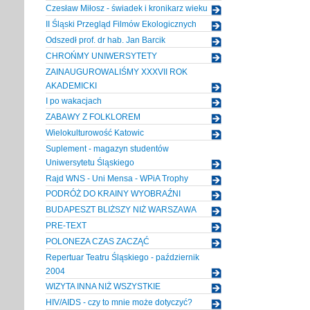
Czesław Miłosz - świadek i kronikarz wieku
II Śląski Przegląd Filmów Ekologicznych
Odszedł prof. dr hab. Jan Barcik
CHROŃMY UNIWERSYTETY
ZAINAUGUROWALIŚMY XXXVII ROK
AKADEMICKI
I po wakacjach
ZABAWY Z FOLKLOREM
Wielokulturowość Katowic
Suplement - magazyn studentów
Uniwersytetu Śląskiego
Rajd WNS - Uni Mensa - WPiA Trophy
PODRÓŻ DO KRAINY WYOBRAŹNI
BUDAPESZT BLIŻSZY NIŻ WARSZAWA
PRE-TEXT
POLONEZA CZAS ZACZĄĆ
Repertuar Teatru Śląskiego - październik
2004
WIZYTA INNA NIŻ WSZYSTKIE
HIV/AIDS - czy to mnie może dotyczyć?