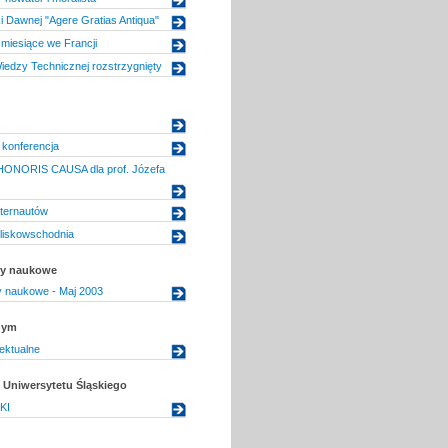
 Dawnej "Agere Gratias Antiqua"
miesiące we Francji
iedzy Technicznej rozstrzygnięty
 konferencja
NORIS CAUSA dla prof. Józefa
nternautów
liskowschodnia
uły naukowe
ły naukowe - Maj 2003
nym
lektualne
Uniwersytetu Śląskiego
KI