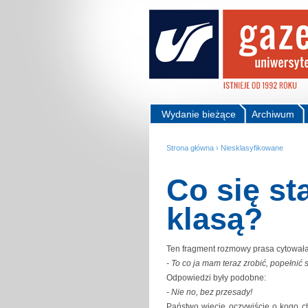
Wydanie bieżące
Archiwum
Strona główna
›
Niesklasyfikowane
Co się st
klasą?
Ten fragment rozmowy prasa cytowała 
- To co ja mam teraz zrobić, popełni
Odpowiedzi były podobne:
- Nie no, bez przesady!
Państwo wiecie oczywiście o kogo cho