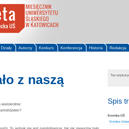
Działy
Autorzy
Konkurs
Konferencja
Historia
Redakcja
ało z naszą
Ten artykuł 
Spis t
wielokrotnie:
ć samobójstwo?
Kronika UŚ
Kronika Uniwe
dzi. To jednak nie jest najistotniejsze, tak jak nieważne było