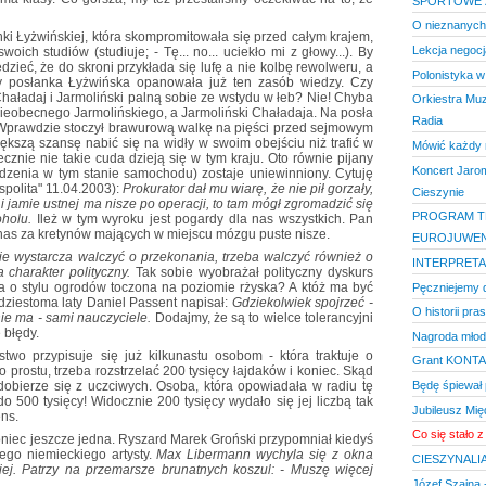
SPORTOWE Ż
O nieznanych 
 Łyżwińskiej, która skompromitowała się przed całym krajem,
Lekcja negocja
oich studiów (studiuje; - Tę... no... uciekło mi z głowy...). By
zieć, że do skroni przykłada się lufę a nie kolbę rewolweru, a
Polonistyka w
y posłanka Łyżwińska opanowała już ten zasób wiedzy. Czy
Chaładaj i Jarmoliński palną sobie ze wstydu w łeb? Nie! Chyba
Orkiestra Muz
 nieobecnego Jarmolińskiego, a Jarmoliński Chaładaja. Na posła
Radia
. Wprawdzie stoczył brawurową walkę na pięści przed sejmowym
iększą szansę nabić się na widły w swoim obejściu niż trafić w
Mówić każdy 
cznie nie takie cuda dzieją się w tym kraju. Oto równie pijany
Koncert Jarom
zenia w tym stanie samochodu) zostaje uniewinniony. Cytuję
olita" 11.04.2003):
Prokurator dał mu wiarę, że nie pił gorzały,
Cieszynie
 i jamie ustnej ma nisze po operacji, to tam mógł zgromadzić się
PROGRAM 
oholu.
Ileż w tym wyroku jest pogardy dla nas wszystkich. Pan
 nas za kretynów mających w miejscu mózgu puste nisze.
EUROJUWENA
e wystarcza walczyć o przekonania, trzeba walczyć również o
INTERPRETA
charakter polityczny.
Tak sobie wyobrażał polityczny dyskurs
ja o stylu ogrodów toczona na poziomie rżyska? A któż ma być
Pęczniejemy d
iestoma laty Daniel Passent napisał:
Gdziekolwiek spojrzeć -
O historii pra
ie ma - sami nauczyciele.
Dodajmy, że są to wielce tolerancyjni
 błędy.
Nagroda młody
rstwo przypisuje się już kilkunastu osobom - która traktuje o
Grant KONTA
prostu, trzeba rozstrzelać 200 tysięcy łajdaków i koniec. Skąd
Będę śpiewał 
 dobierze się z uczciwych. Osoba, która opowiadała w radiu tę
o 500 tysięcy! Widocznie 200 tysięcy wydało się jej liczbą tak
Jubileusz Mi
ens.
Co się stało 
oniec jeszcze jedna. Ryszard Marek Groński przypomniał kiedyś
go niemieckiego artysty.
Max Libermann wychyla się z okna
CIESZYNALIA
ej. Patrzy na przemarsze brunatnych koszul: - Muszę więcej
Józef Szajna -