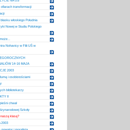
YCIE NA UŚ
ofiarach transformacji
cji
 blasku włoskiego Południa
yki Nowej w Studiu Polskiego
może...
ira Nohavicy w Filii UŚ w
TEGOROCZNYCH
LIÓW 14-16 MAJA
CJE 2003
umą i osobistościami
sy
ch bibliotekarzy
KTY II
pieśni chwał
ędzynarodowej Szkoły
z naszą klasą?
 2003
 nowator i moralista