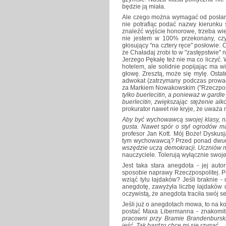
będzie ją miała.
Ale czego można wymagać od posłanki
nie potrafiąc podać nazwy kierunku sw
znaleźć wyjście honorowe, trzeba wied
nie jestem w 100% przekonany, cz
głosujący "na cztery ręce" posłowie: 
że Chaładaj zrobi to w "zastępstwie"
Jerzego Pękałę też nie ma co liczyć
hotelem, ale solidnie popijając ma w
głowę. Zresztą, może się mylę. Ostate
adwokat (zatrzymany podczas prowad
za Markiem Nowakowskim ("Rzeczposp
tylko buerlecitin, a ponieważ w gardle
buerlecitin, zwiększając stężenie alk
prokurator nawet nie kryje, że uważa
Aby być wychowawcą swojej klasy, ni
gusta. Nawet spór o styl ogrodów ma 
profesor Jan Kott. Mój Boże! Dyskus
tym wychowawcą? Przed ponad dwudz
wszędzie uczą demokracji. Uczniów n
nauczyciele. Tolerują wyłącznie swoje
Jest taka stara anegdota - jej auto
sposobie naprawy Rzeczpospolitej. Po 
wziąć tylu łajdaków? Jeśli braknie -
anegdotę, zawyżyła liczbę łajdaków d
oczywistą, że anegdota traciła swój s
Jeśli już o anegdotach mowa, to na k
postać Maxa Libermanna - znakomite
pracowni przy Bramie Brandenburski
jeść. Tak bardzo chce mi się rzygać.