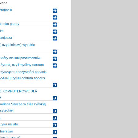
owane
zrobociu
e oko patrzy
et
dacjusza
(i czytelnikowi) wysokie
 który nie lubi postumentów
 żyrafa, czyli myślmy sercem
rzyszące uroczystości nadania
JNIE tytułu doktora honoris
O KOMPUTEROWE DLA
W
miliana Snocha w Cieszyńskiej
syteckiej
a
yka na lato
tnerstwo