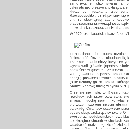
samo pytanie i otrzymywana nań o
dylematu jaki przeżywał pytający, ale 
klucze od mieszkania, albo żona
Rzeczpospolitej, już zdążyliśmy się
elit nie obowiązują żadne kodeks
przestrzegania praworządności, sądy ko
ani w ich skuteczność, ani tym bardzi
W 1970 roku, japoński pisarz Yukio M
po nieudanej próbie puczu, rozpłatał
śmieszność. Raz jako nieudacznik, kt
przez schlebianie nieżyciowym (w t
wyśmiewali głównie japońscy stude
pomieścić w głowach, że można to, 
zareagowali na to polscy literaci. 
energię poświęcając walce o zaliczk
(o ile uznamy go za literata), które
Andrzej Zaorski) furorę w byłym NRD 
O ile się nie mylę, to Ryszard Kap
rewolucyjnych przewrotów stoją zwy
śmieszni, trochę naiwni, ku włas
pierwszym szeregu niczym ubrana w
barykadę. Cwaniacy oczywiście przes
będzie objąć czekające synekury. Oni 
swój obraz i podobieństwo) nową kla
tak skrzętnie chronili w chwilach z
wpadce (!), małym błędzie (!), złej kal
gzymsie. Nasza klasa polityczna nie