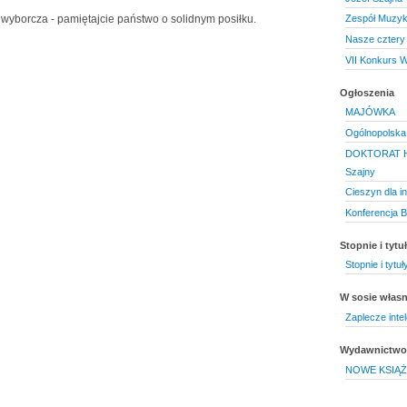
wyborcza - pamiętajcie państwo o solidnym posiłku.
Zespół Muzyki
Nasze cztery 
VII Konkurs W
Ogłoszenia
MAJÓWKA
Ogólnopolska
DOKTORAT HO
Szajny
Cieszyn dla i
Konferencja B
Stopnie i tyt
Stopnie i tytu
W sosie włas
Zaplecze inte
Wydawnictwo 
NOWE KSIĄŻ