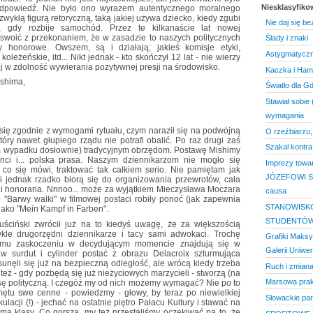
Niesklasyfik
dpowiedź. Nie było ono wyrazem autentycznego moralnego
zwykłą figurą retoryczną, taką jakiej używa dziecko, kiedy zgubi
Nie daj się be
, gdy rozbije samochód. Przez te kilkanaście lat nowej
 oswoić z przekonaniem, że w zasadzie to naszych politycznych
Ślady i znaki
y honorowe. Owszem, są i działają; jakieś komisje etyki,
Astygmatyczn
leżeńskie, itd... Nikt jednak - kto skończył 12 lat - nie wierzy
ej w zdolność wywierania pozytywnej presji na środowisko.
Kaczka i Haml
ishima,
Światło dla G
Stawiał sobie 
wymagania
 się zgodnie z wymogami rytuału, czym naraził się na podwójną
O rzeźbiarzu,
óry nawet głupiego rządu nie potrafi obalić. Po raz drugi zaś
Szakal kontra
ym wypadku dosłownie) tradycyjnym obrzędom. Postawę Mishimy
nci i... polska prasa. Naszym dziennikarzom nie mogło się
Imprezy towa
co się mówi, traktować tak całkiem serio. Nie pamiętam jak
JÓZEFOWI SZA
Oni jednak rzadko biorą się do organizowania przewrotów, cała
i i honoraria. Nnnoo... może za wyjątkiem Mieczysława Moczara
causa
go "Barwy walki" w filmowej postaci robiły ponoć (jak zapewnia
STANOWISK
jako "Mein Kampf in Farben".
STUDENTÓ
uściński zwrócił już na to kiedyś uwagę, że za większością
kle drugorzędni dziennikarze i tacy sami adwokaci. Trochę
Grafiki Maksy
nemu zaskoczeniu w decydującym momencie znajdują się w
Galerii Uniwer
 surdut i cylinder postać z obrazu Delacroix szturmująca
unęli się już na bezpieczną odległość, ale wrócą kiedy trzeba
Ruch i zmian
też - gdy pozbędą się już nieżyciowych marzycieli - stworzą (na
Marsowa prakt
sę polityczną. I czegóż my od nich możemy wymagać? Nie po to
amętu swe cenne - powiedzmy - głowy, by teraz po niewielkiej
Słowackie par
kulacji (!) - jechać na ostatnie piętro Pałacu Kultury i stawać na
 ma klasy. Co gorsza, my też przestaliśmy oczekiwać na to, że