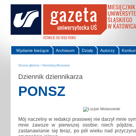
Wydanie bieżące
Archiwum
Działy
Autorzy
Konkur
Strona główna
›
Niesklasyfikowane
Dziennik dziennikarza
PONSZ
Mój naczelny w redakcji prasowej nie darzył mnie sym
mnie zawsze w pierwszej osobie: niech pójdzie,
zastanawianie się teraz, po pół wieku nad przyczyna