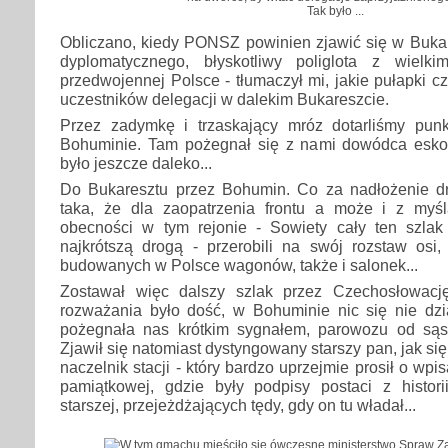
Tak było ...
Obliczano, kiedy PONSZ powinien zjawić się w Bukar
dyplomatycznego, błyskotliwy poliglota z wiel
przedwojennej Polsce - tłumaczył mi, jakie pułapki c
uczestników delegacji w dalekim Bukareszcie.
Przez zadymkę i trzaskający mróz dotarliśmy pun
Bohuminie. Tam pożegnał się z nami dowódca eskor
było jeszcze daleko...
Do Bukaresztu przez Bohumin. Co za nadłożenie dro
taka, że dla zaopatrzenia frontu a może i z myś
obecności w tym rejonie - Sowiety cały ten szla
najkrótszą drogą - przerobili na swój rozstaw osi,
budowanych w Polsce wagonów, także i salonek...
Zostawał więc dalszy szlak przez Czechosłowac
rozważania było dość, w Bohuminie nic się nie d
pożegnała nas krótkim sygnałem, parowozu od sąs
Zjawił się natomiast dystyngowany starszy pan, jak s
naczelnik stacji - który bardzo uprzejmie prosił o wpis
pamiątkowej, gdzie były podpisy postaci z histori
starszej, przejeżdżających tędy, gdy on tu władał...