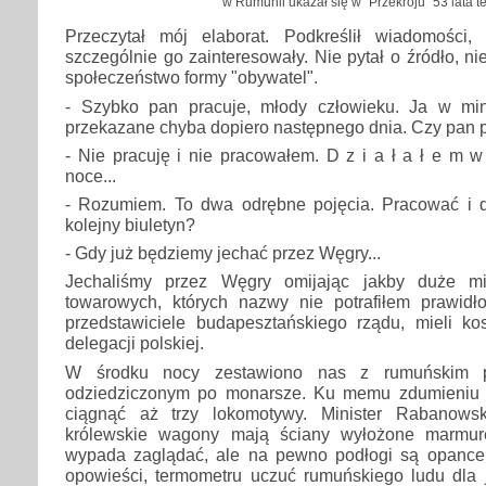
w Rumunii ukazał się w "Przekroju" 53 lata 
Przeczytał mój elaborat. Podkreślił wiadomości,
szczególnie go zainteresowały. Nie pytał o źródło, 
społeczeństwo formy "obywatel".
- Szybko pan pracuje, młody człowieku. Ja w min
przekazane chyba dopiero następnego dnia. Czy pan 
- Nie pracuję i nie pracowałem. D z i a ł a ł e m 
noce...
- Rozumiem. To dwa odrębne pojęcia. Pracować i d
kolejny biuletyn?
- Gdy już będziemy jechać przez Węgry...
Jechaliśmy przez Węgry omijając jakby duże mi
towarowych, których nazwy nie potrafiłem prawid
przedstawiciele budapesztańskiego rządu, mieli k
delegacji polskiej.
W środku nocy zestawiono nas z rumuńskim p
odziedziczonym po monarsze. Ku memu zdumieniu -
ciągnąć aż trzy lokomotywy. Minister Rabanowski
królewskie wagony mają ściany wyłożone marmu
wypada zaglądać, ale na pewno podłogi są opance
opowieści, termometru uczuć rumuńskiego ludu dla