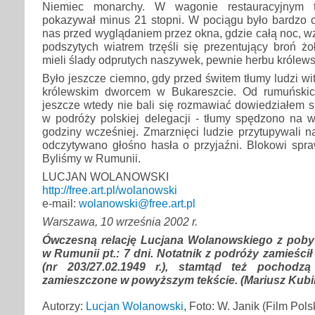
Niemiec monarchy. W wagonie restauracyjnym 
pokazywał minus 21 stopni. W pociągu było bardzo ci
nas przed wyglądaniem przez okna, gdzie całą noc, wz
podszytych wiatrem trzęśli się prezentujący broń żo
mieli ślady odprutych naszywek, pewnie herbu królews
Było jeszcze ciemno, gdy przed świtem tłumy ludzi w
królewskim dworcem w Bukareszcie. Od rumuńskich
jeszcze wtedy nie bali się rozmawiać dowiedziałem 
w podróży polskiej delegacji - tłumy spędzono na w
godziny wcześniej. Zmarznięci ludzie przytupywali n
odczytywano głośno hasła o przyjaźni. Blokowi spraw
Byliśmy w Rumunii.
LUCJAN WOLANOWSKI
http://free.art.pl/wolanowski
e-mail:
wolanowski@free.art.pl
Warszawa, 10 września 2002 r.
Ówczesną relację Lucjana Wolanowskiego z pobyt
w Rumunii pt.: 7 dni. Notatnik z podróży zamieścił
(nr 203/27.02.1949 r.), stamtąd też pochodzą 
zamieszczone w powyższym tekście. (Mariusz Kubi
Autorzy:
Lucjan Wolanowski
, Foto: W. Janik (Film Pols