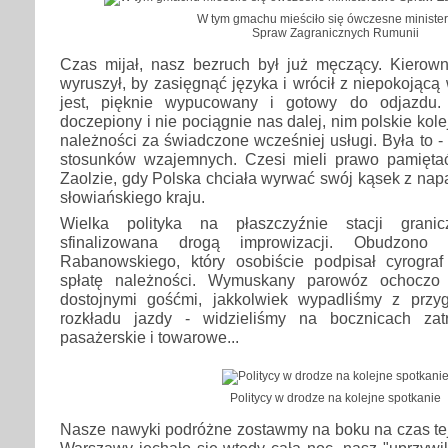
W tym gmachu mieściło się ówczesne ministe
Spraw Zagranicznych Rumunii
Czas mijał, nasz bezruch był już męczący. Kierown
wyruszył, by zasięgnąć języka i wrócił z niepokojąc
jest, pięknie wypucowany i gotowy do odjazdu.
doczepiony i nie pociągnie nas dalej, nim polskie kol
należności za świadczone wcześniej usługi. Była to -
stosunków wzajemnych. Czesi mieli prawo pamięta
Zaolzie, gdy Polska chciała wyrwać swój kąsek z napa
słowiańskiego kraju.
Wielka polityka na płaszczyźnie stacji granic
sfinalizowana drogą improwizacji. Obudzono m
Rabanowskiego, który osobiście podpisał cyrogra
spłatę należności. Wymuskany parowóz ochoczo
dostojnymi gośćmi, jakkolwiek wypadliśmy z przy
rozkładu jazdy - widzieliśmy na bocznicach za
pasażerskie i towarowe...
Politycy w drodze na kolejne spotkanie
Nasze nawyki podróżne zostawmy na boku na czas tej
Warszawy jechało się wtedy całą noc, nasz "uprzywi