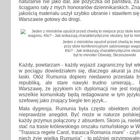
naturalnie nie jako dar, ale pożyczka od państwa, za
ściągano raty z mych honorariów dziennikarskich. Zna
jakością materiału uszył szybko ubranie i stawiłem s
Warszawie gotowy do drogi.
Jeden z ministrów opuścił przed chwilą to mie
przy stole konferencyjnym salonowego wago
Kto? - Jak wskazują charakterystyczne okula
był to minister Oświaty, Skrzeszewski
Każdy, powtarzam - każdy wyjazd zagraniczny był wt
w pociągu dowiedziałem się, dlaczego akurat ja zn
łaski. Otóż Rumunia dopiero niedawno przestała b
republiką, ale stare nawyki trudno umierają...
Warszawę, że językiem ich dyplomacji nie jest rosyjs
wszelkie komunikaty będą redagowane w tym języku
szefowej jako znający biegle ten język...
Mała dygresja. Rumunia była często obiektem zło
nieprawdzie anegdot. Być może w naturze polskie
każdy przymus połączony z absurdem. Skoro ja, niele
stać na trasie królewskiego orszaku rumuńskiego w 
"Traiasca regele Carol, traiasca Romania mare" - czyli 
niech żyje wielka Rumunia" - to później przyjmował