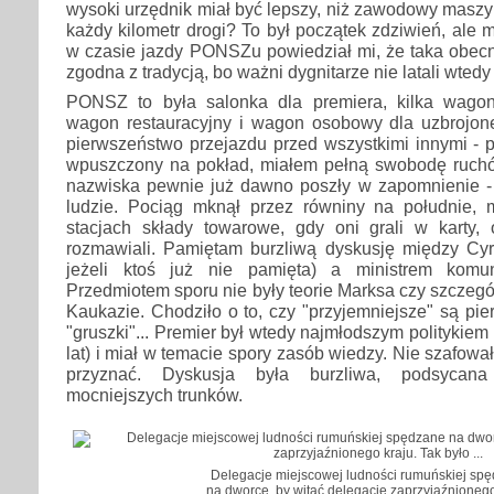
wysoki urzędnik miał być lepszy, niż zawodowy maszyn
każdy kilometr drogi? To był początek zdziwień, ale m
w czasie jazdy PONSZu powiedział mi, że taka obecn
zgodna z tradycją, bo ważni dygnitarze nie latali wtedy 
PONSZ to była salonka dla premiera, kilka wagon
wagon restauracyjny i wagon osobowy dla uzbrojo
pierwszeństwo przejazdu przed wszystkimi innymi - 
wpuszczony na pokład, miałem pełną swobodę ruchów
nazwiska pewnie już dawno poszły w zapomnienie - z
ludzie. Pociąg mknął przez równiny na południe, 
stacjach składy towarowe, gdy oni grali w karty, 
rozmawiali. Pamiętam burzliwą dyskusję między Cyr
jeżeli ktoś już nie pamięta) a ministrem komu
Przedmiotem sporu nie były teorie Marksa czy szczegół
Kaukazie. Chodziło o to, czy "przyjemniejsze" są pier
"gruszki"... Premier był wtedy najmłodszym politykiem 
lat) i miał w temacie spory zasób wiedzy. Nie szafow
przyznać. Dyskusja była burzliwa, podsycana
mocniejszych trunków.
Delegacje miejscowej ludności rumuńskiej sp
na dworce, by witać delegacje zaprzyjaźnionego