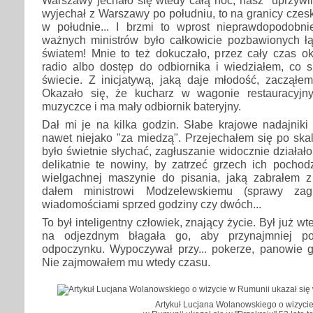
wyjechał z Warszawy po południu, to na granicy czeski
w południe... I brzmi to wprost nieprawdopodobnie
ważnych ministrów było całkowicie pozbawionych łą
światem! Mnie to też dokuczało, przez cały czas o
radio albo dostęp do odbiornika i wiedziałem, co s
świecie. Z inicjatywą, jaką daje młodość, zacząłe
Okazało się, że kucharz w wagonie restauracyjn
muzyczce i ma mały odbiornik bateryjny.
Dał mi je na kilka godzin. Słabe krajowe nadajniki 
nawet niejako "za miedzą". Przejechałem się po ska
było świetnie słychać, zagłuszanie widocznie działał
delikatnie te nowiny, by zatrzeć grzech ich pochod
wielgachnej maszynie do pisania, jaką zabrałem z
dałem ministrowi Modzelewskiemu (sprawy zagr
wiadomościami sprzed godziny czy dwóch...
To był inteligentny człowiek, znający życie. Był już wt
na odjezdnym błagała go, aby przynajmniej po
odpoczynku. Wypoczywał przy... pokerze, panowie g
Nie zajmowałem mu wtedy czasu.
Artykuł Lucjana Wolanowskiego o wizyci