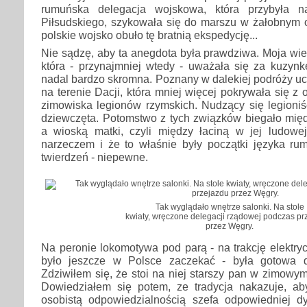
rumuńska delegacja wojskowa, która przybyła n
Piłsudskiego, szykowała się do marszu w żałobnym o
polskie wojsko obuło tę bratnią ekspedycję...
Nie sądzę, aby ta anegdota była prawdziwa. Moja wi
która - przynajmniej wtedy - uważała się za kuzynkę
nadal bardzo skromna. Poznany w dalekiej podróży uc
na terenie Dacji, która mniej więcej pokrywała się z
zimowiska legionów rzymskich. Nudzący się legioni
dziewczęta. Potomstwo z tych związków biegało mię
a wioską matki, czyli między łaciną w jej ludowe
narzeczem i że to właśnie były początki języka rum
twierdzeń - niepewne.
Tak wyglądało wnętrze salonki. Na stole
kwiaty, wręczone delegacji rządowej podczas pr
przez Węgry.
Na peronie lokomotywa pod parą - na trakcję elektryc
było jeszcze w Polsce zaczekać - była gotowa 
Zdziwiłem się, że stoi na niej starszy pan w zimowym
Dowiedziałem się potem, ze tradycja nakazuje, ab
osobistą odpowiedzialnością szefa odpowiedniej d