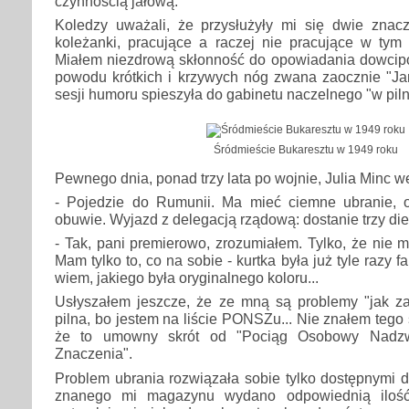
czynnością jałową.
Koledzy uważali, że przysłużyły mi się dwie znac
koleżanki, pracujące a raczej nie pracujące w tym
Miałem niezdrową skłonność do opowiadania dowcipó
powodu krótkich i krzywych nóg zwana zaocznie "Jam
sesji humoru spieszyła do gabinetu naczelnego "w piln
Śródmieście Bukaresztu w 1949 roku
Pewnego dnia, ponad trzy lata po wojnie, Julia Minc w
- Pojedzie do Rumunii. Ma mieć ciemne ubranie, 
obuwie. Wyjazd z delegacją rządową: dostanie trzy die
- Tak, pani premierowo, zrozumiałem. Tylko, że nie
Mam tylko to, co na sobie - kurtka była już tyle razy 
wiem, jakiego była oryginalnego koloru...
Usłyszałem jeszcze, że ze mną są problemy "jak z
pilna, bo jestem na liście PONSZu... Nie znałem tego 
że to umowny skrót od "Pociąg Osobowy Nadzw
Znaczenia".
Problem ubrania rozwiązała sobie tylko dostępnymi d
znanego mi magazynu wydano odpowiednią ilość 