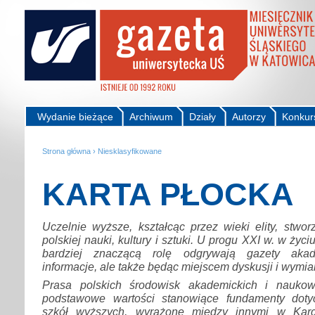
Wydanie bieżące
Archiwum
Działy
Autorzy
Konkur
Strona główna
›
Niesklasyfikowane
KARTA PŁOCKA
Uczelnie wyższe, kształcąc przez wieki elity, stwo
polskiej nauki, kultury i sztuki. U progu XXI w. w życ
bardziej znaczącą rolę odgrywają gazety akade
informacje, ale także będąc miejscem dyskusji i wymi
Prasa polskich środowisk akademickich i nauko
podstawowe wartości stanowiące fundamenty dot
szkół wyższych, wyrażone między innymi w Karc