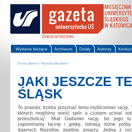
Wydanie bieżące
Archiwum
Działy
Autorzy
Konkur
Strona główna
›
Niesklasyfikowane
JAKI JESZCZE T
ŚLĄSK
To prawda, trzeba przyznać temu myślicielowi rację,
których mogliśmy wieść spór, a czasem ucinać so
przeszłością". Miał Gadamer rację, bo jego tu
zapominamy łacinę i grekę. Istnieją różne próby
dawnych filozofów, poetów, pisarzy. Jedną z nic