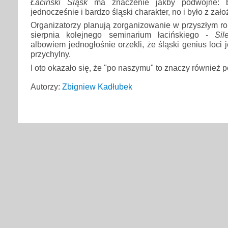
Łaciński Śląsk
ma znaczenie jakby podwójne: b
jednocześnie i bardzo śląski charakter, no i było z zało
Organizatorzy planują zorganizowanie w przyszłym rok
sierpnia kolejnego seminarium łacińskiego -
Sil
albowiem jednogłośnie orzekli, że śląski genius loci 
przychylny.
I oto okazało się, że "po naszymu" to znaczy również po
Autorzy:
Zbigniew Kadłubek