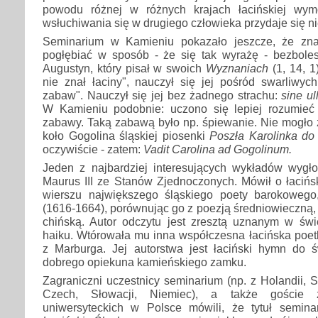
powodu różnej w różnych krajach łacińskiej wym
wsłuchiwania się w drugiego człowieka przydaje się nie
Seminarium w Kamieniu pokazało jeszcze, że zn
pogłębiać w sposób - że się tak wyrażę - bezboles
Augustyn, który pisał w swoich
Wyznaniach
(1, 14, 1
nie znał łaciny", nauczył się jej pośród swarliwych
zabaw". Nauczył się jej bez żadnego strachu:
sine ul
W Kamieniu podobnie: uczono się lepiej rozumieć
zabawy. Taką zabawą było np. śpiewanie. Nie mogło
koło Gogolina śląskiej piosenki
Poszła Karolinka do
oczywiście - zatem:
Vadit Carolina ad Gogolinum.
Jeden z najbardziej interesujących wykładów wygłos
Maurus III ze Stanów Zjednoczonych. Mówił o łacińs
wierszu największego śląskiego poety barokowego
(1616-1664), porównując go z poezją średniowieczną, 
chińską. Autor odczytu jest zresztą uznanym w świe
haiku. Wtórowała mu inna współczesna łacińska poet
z Marburga. Jej autorstwa jest łaciński hymn do
dobrego opiekuna kamieńskiego zamku.
Zagraniczni uczestnicy seminarium (np. z Holandii,
Czech, Słowacji, Niemiec), a także goście
uniwersyteckich w Polsce mówili, że tytuł semin