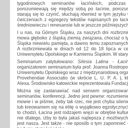
tygodniowych seminariów łacińskich, podczas
porozumiewają się między sobą po łacinie, porozu
starają się to czynić, słuchają również w tym języku
ćwiczeniach z egzegezy tekstów napisanych po łaci
średniowieczu i renesansie lub w jeszcze późniejszyc
I u nas, na Górnym Śląsku, za naszych dni rozbrzm
mowa głęboko z śląską ziemią związana, chociaż o ty
Śląska niewielu pamięta, a dawno temu zapoznanych 
A rozbrzmiewała w dniach od 12 do 18 lipca w ce
Uniwersytetu Opolskiego w Kamieniu Śląskim. W sta
Seminarium zatytułowano:
Silesia Latina - Łaci
organizatorem seminarium była prof. Joanna Rostropowi
Uniwersytetu Opolskiego wraz z międzynarodową organi
Provehendae Associatio (w skrócie L. U. P. A. ), k
Alexa. Środowisko katowickie reprezentowała Fundacja
Można się zastanawiać nad sensem organizowani
seminariów, konferencji. Jedno jest pewne: rozumieni
mowie i w piśmie, żeby tak rzec, nie jest chyba sile
lub kreowaniem się na elitę o wyjątkowo egzotyczny
to chodzi. Łacina jest rodzajem więzi w obrębie kult
nie dlatego, iżby to była jakaś najlepsza z możliwych 
jest nasza. Jest także - nie sposób o tym zapomnieć