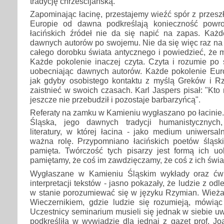
tradycję chrześcijańską.
Zapominając łacinę, przestajemy wieźć spór z przeszło
Europie od dawna podkreślają konieczność powro
łacińskich źródeł nie da się napić na zapas. Każd
dawnych autorów po swojemu. Nie da się więc raz na
całego dorobku świata antycznego i powiedzieć, że 
Każde pokolenie inaczej czyta. Czyta i rozumie p
uobecniając dawnych autorów. Każde pokolenie Eur
jak gdyby osobistego kontaktu z myślą Greków i 
zaistnieć w swoich czasach. Karl Jaspers pisał: "Kto 
jeszcze nie przebudził i pozostaje barbarzyńcą".
Referaty na zamku w Kamieniu wygłaszano po łacinie. 
Śląska, jego dawnych tradycji humanistycznych,
literatury, w której łacina - jako medium uniwersal
ważna rolę. Przypomniano łacińskich poetów śląskic
pamięta. Twórczość tych pisarzy jest formą ich uo
pamiętamy, że coś im zawdzięczamy, że coś z ich świata
Wygłaszane w Kamieniu Śląskim wykłady oraz ćw
interpretacji tekstów - jasno pokazały, że ludzie z od
w stanie porozumiewać się w języku Rzymian. Wieża 
Wieczernikiem, gdzie ludzie się rozumieją, mówiąc 
Uczestnicy seminarium musieli się jednak w siebie u
podkreśliła w wywiadzie dla jednaj z gazet prof. J