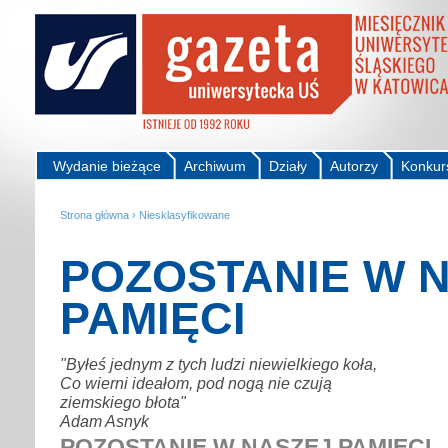
Wydanie bieżące
Archiwum
Działy
Autorzy
Konkur
Strona główna
›
Niesklasyfikowane
POZOSTANIE W 
PAMIĘCI
"Byłeś jednym z tych ludzi niewielkiego koła,
Co wierni ideałom, pod nogą nie czują
ziemskiego błota"
Adam Asnyk
POZOSTANIE W NASZEJ PAMIĘCI