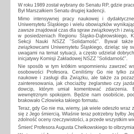
W roku 1989 został wybrany do Senatu RP, gdzie prac
Był Marszałkiem Senatu drugiej kadencji.
Mimo intensywnej pracy naukowej i dydaktycznej
Uniwersytetu Śląskiego i wielu obowiązków wynikając
zawsze znajdował czas dla spraw związkowych i zwią
w posiedzeniach Regionu Śląsko-Dąbrowskiego, Kr
Sekcji Nauki NSZZ "Solidarność". Bywał takż
związkowcami Uniwersytetu Śląskiego, dzieląc się s
uwagami na temat sytuacji, a często udzielał dobryc
inicjatywy Komisji Zakładowej NSZZ "Solidarność".
Nie sposób w tym krótkim wspomnieniu zawrzeć ws
osobowości Profesora. Ceniliśmy Go nie tylko za
naukowe i zasługi dla Związku, ale także za poz
zainteresowania, jak chociażby żeglarstwo czy jazd
dowcip, którym umiał komentować zdarzenia. 
wewnętrznym spokojem. Będzie nam osobiście, pod
brakowało Człowieka takiego formatu.
Teraz, gdy Go nie ma, wiemy, jak wiele odeszło wraz 
się z Jego śmiercią. Właśnie teraz potrzebny byłby J
zdolność oceny rzeczywistości, a przede wszystkim wi
Śmierć Profesora Augusta Chełkowskiego to olbrzymia 