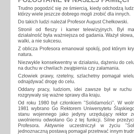
Trudno pogodzić się ze śmiercią, kiedy odchodzą ludz
którzy wiele jeszcze dobrego mogli zrobić dla innych.
Do takich ludzi należał Profesor August Chełkowski.
Stronił od fleszy i kamer telewizyjnych. Był 
działalność była ważniejsza od gadania. Ważył słowa,
walki, a nie sukcesu.
Z oblicza Profesora emanował spokój, pod którym kry
natura.
Niezwykle konsekwentny w działaniu, dążeniu do cel
na duchu w chwilach zwątpienia czy załamania.
Człowiek prawy, rzetelny, szlachetny pomagał wie
odnajdywać drogę do celu.
Oddany pracy, ludziom, idei zawsze był w ruchu 
rozgrywały się ważne sprawy dla kraju.
Od roku 1980 był członkiem "Solidarności". W wo
1981 wybrano Go Rektorem Uniwersytetu Śląskieg
stanu wojennego jako jedyny urzędujący rektor z
uwolnieniu odwołano Go z tej funkcji. Silne przeży
Profesora. Aktywnie uczestniczył w życiu "Sol
jednoznaczną postawą pomagał przetrwać innym trudn