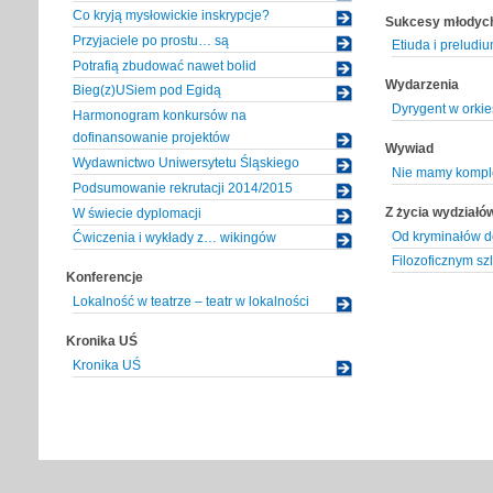
Co kryją mysłowickie inskrypcje?
Sukcesy młodyc
Przyjaciele po prostu… są
Etiuda i preludi
Potrafią zbudować nawet bolid
Wydarzenia
Bieg(z)USiem pod Egidą
Dyrygent w orkie
Harmonogram konkursów na
dofinansowanie projektów
Wywiad
Wydawnictwo Uniwersytetu Śląskiego
Nie mamy komp
Podsumowanie rekrutacji 2014/2015
Z życia wydziałó
W świecie dyplomacji
Od kryminałów do
Ćwiczenia i wykłady z… wikingów
Filozoficznym sz
Konferencje
Lokalność w teatrze – teatr w lokalności
Kronika UŚ
Kronika UŚ