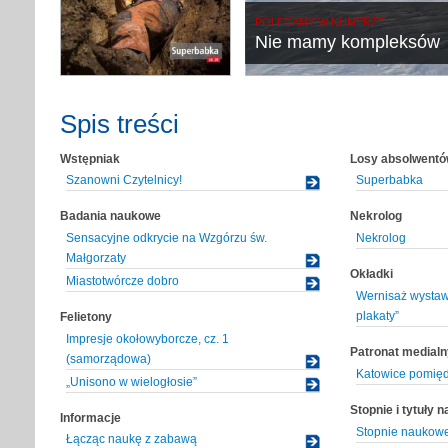
POLECAMY W NUMERZE
Nie mamy kompleksów
Spis treści
Wstępniak
Losy absolwent
Szanowni Czytelnicy!
Superbabka
Badania naukowe
Nekrolog
Sensacyjne odkrycie na Wzgórzu św.
Nekrolog
Małgorzaty
Okładki
Miastotwórcze dobro
Wernisaż wystawy
plakaty”
Felietony
Impresje okołowyborcze, cz. 1
Patronat medialn
(samorządowa)
Katowice pomięd
„Unisono w wielogłosie”
Stopnie i tytuły 
Informacje
Stopnie naukow
Łącząc naukę z zabawą