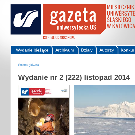
Wydanie bieżące
Archiwum
Działy
Autorzy
Konkur
Strona główna
Wydanie nr 2 (222) listopad 2014