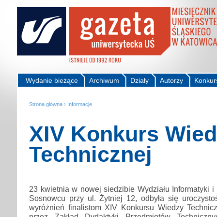
Wydanie bieżące
Archiwum
Działy
Autorzy
Konkur
Strona główna
›
Informacje
XIV Konkurs Wied
Technicznej
23 kwietnia w nowej siedzibie Wydziału Informatyki i
Sosnowcu przy ul. Żytniej 12, odbyła się uroczysto
wyróżnień finalistom XIV Konkursu Wiedzy Technic
przez Zakład Dydaktyki Przedmiotów Techniczny