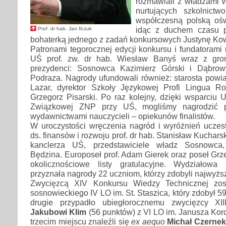
rozmawiali z władzami 
nurtujących szkolnictw
współczesną polską ośw
idąc z duchem czasu pr
Prof. dr hab. Jan Ilczuk
bohaterką jednego z zadań konkursowych Justynę Ko
Patronami tegorocznej edycji konkursu i fundatorami 
UŚ prof. zw. dr hab. Wiesław Banyś wraz z gro
prezydenci: Sosnowca Kazimierz Górski i Dąbrow
Podraza. Nagrody ufundowali również: starosta powi
Lazar, dyrektor Szkoły Językowej Profi Lingua R
Grzegorz Pisarski. Po raz kolejny, dzięki wsparciu U
Związkowej ZNP przy UŚ, mogliśmy nagrodzić 
wydawnictwami nauczycieli – opiekunów finalistów.
W uroczystości wręczenia nagród i wyróżnień uczestni
ds. finansów i rozwoju prof. dr hab. Stanisław Kucharsk
kanclerza UŚ, przedstawiciele władz Sosnowca,
Będzina. Europoseł prof. Adam Gierek oraz poseł Grze
okolicznościowe listy gratulacyjne. Wydziałow
przyznała nagrody 22 uczniom, którzy zdobyli najwyżs
Zwycięzcą XIV Konkursu Wiedzy Technicznej zo
sosnowieckiego IV LO im. St. Staszica, który zdobył 5
drugie przypadło ubiegłorocznemu zwycięzcy XI
Jakubowi Klim
(56 punktów) z VI LO im. Janusza Ko
trzecim miejscu znaleźli się
ex aequo
Michał Czerne