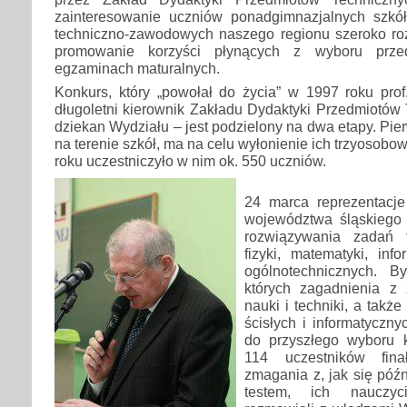
zainteresowanie uczniów ponadgimnazjalnych szkół
techniczno-zawodowych naszego regionu szeroko ro
promowanie korzyści płynących z wyboru prze
egzaminach maturalnych.
Konkurs, który „powołał do życia” w 1997 roku prof
długoletni kierownik Zakładu Dydaktyki Przedmiotów
dziekan Wydziału – jest podzielony na dwa etapy. Pie
na terenie szkół, ma na celu wyłonienie ich trzyosobow
roku uczestniczyło w nim ok. 550 uczniów.
24 marca reprezentacje
województwa śląskiego 
rozwiązywania zadań 
fizyki, matematyki, inf
ogólnotechnicznych. By
których zagadnienia z 
nauki i techniki, a takż
ścisłych i informatyczn
do przyszłego wyboru k
114 uczestników fin
zmagania z, jak się późn
testem, ich nauczyc