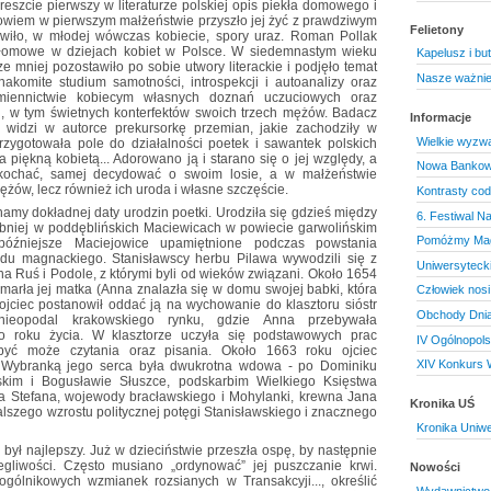
reszcie pierwszy w literaturze polskiej opis piekła domowego i
 bowiem w pierwszym małżeństwie przyszło jej żyć z prawdziwym
Felietony
wiło, w młodej wówczas kobiecie, spory uraz. Roman Pollak
zełomowe w dziejach kobiet w Polsce. W siedemnastym wieku
Kapelusz i bu
ze mniej pozostawiło po sobie utwory literackie i podjęło temat
Nasze ważnie
akomite studium samotności, introspekcji i autoanalizy oraz
śmiennictwie kobiecym własnych doznań uczuciowych oraz
i, w tym świetnych konterfektów swoich trzech mężów. Badacz
Informacje
 widzi w autorce prekursorkę przemian, jakie zachodziły w
Wielkie wyzwa
rzygotowała pole do działalności poetek i sawantek polskich
piękną kobietą... Adorowano ją i starano się o jej względy, a
Nowa Bankowa
 kochać, samej decydować o swoim losie, a w małżeństwie
mężów, lecz również ich uroda i własne szczęście.
Kontrasty cod
namy dokładnej daty urodzin poetki. Urodziła się gdzieś między
6. Festiwal N
niej w poddęblińskich Maciewicach w powiecie garwolińskim
Pomóżmy Mag
óźniejsze Maciejowice upamiętnione podczas powstania
odu magnackiego. Stanisławscy herbu Pilawa wywodzili się z
Uniwersyteck
ę na Ruś i Podole, z którymi byli od wieków związani. Około 1654
zmarła jej matka (Anna znalazła się w domu swojej babki, która
Człowiek nosi
ojciec postanowił oddać ją na wychowanie do klasztoru sióstr
Obchody Dnia
nieopodal krakowskiego rynku, gdzie Anna przebywała
o roku życia. W klasztorze uczyła się podstawowych prac
IV Ogólnopol
być może czytania oraz pisania. Około 1663 roku ojciec
XIV Konkurs 
e. Wybranką jego serca była dwukrotna wdowa - po Dominiku
kim i Bogusławie Słuszce, podskarbim Wielkiego Księstwa
ka Stefana, wojewody bracławskiego i Mohylanki, krewna Jana
Kronika UŚ
alszego wzrostu politycznej potęgi Stanisławskiego i znacznego
Kronika Uniwe
 był najlepszy. Już w dzieciństwie przeszła ospę, by następnie
gliwości. Często musiano „ordynować” jej puszczanie krwi.
Nowości
ogólnikowych wzmianek rozsianych w Transakcyji..., określić
Wydawnictwo 