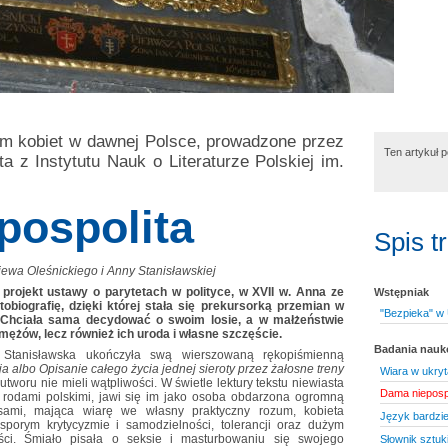
m kobiet w dawnej Polsce, prowadzone przez
Ten artykuł 
ta z Instytutu Nauk o Literaturze Polskiej im.
pospolita
Spis t
iewa Oleśnickiego i Anny Stanisławskiej
projekt ustawy o parytetach w polityce, w XVII w. Anna ze
Wstępniak
obiografię, dzięki której stała się prekursorką przemian w
"Bezpieka" w 
. Chciała sama decydować o swoim losie, a w małżeństwie
 mężów, lecz również ich uroda i własne szczęście.
Badania nau
tanisławska ukończyła swą wierszowaną rękopiśmienną
a albo Opisanie całego życia jednej sieroty przez żałosne treny
Wiara w ukryt
tworu nie mieli wątpliwości. W świetle lektury tekstu niewiasta
Dama niepospo
i rodami polskimi, jawi się im jako osoba obdarzona ogromną
sami, mająca wiarę we własny praktyczny rozum, kobieta
Język bardzie
 sporym krytycyzmie i samodzielności, tolerancji oraz dużym
ości. Śmiało pisała o seksie i masturbowaniu się swojego
Słownik sztuki