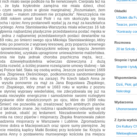
z nich miało swoje podłoże na tle nerwicowym. Cierpiała też na
o, że była trzykrotnie zamężna nie miała dzieci, choć
o czym sama pisze w glosie marginalnej: „Rozumiałam, żem
Okładki
 działo – małom zdrowiem nie przypłaciła”. Nieszczęścia nie
USiołek dla F
668 rokiem umarł brat Piotr i na nim skończyła się linia
ocha i ojciec Anny postanowili wydać ją za mąż za kasztelańca
Twarze, portr
yckiego. Anna Stanisławska-Warszycka miała wówczas 16 lub
wątpienia najbardziej plastycznie przedstawiona postać męska w
"Kontrasty co
 – jedna z najbarwniej przedstawionych postaci dewiantów na
669 roku, po śmierci swego ojca Mikołaja Stanisławskiego, który
Rozmowa
roku po powrocie z wyprawy kresowej, przy poparciu krewnego
az spowinowaconej z Warszyckimi wdowy po księciu Jeremim
20 lat Szkoły 
iśniowieckiej, uzyskała upragnione unieważnienie małżeństwa.
nia nie była jednak choroba psychiczna męża, lecz...
Stopnie i tyt
oda dziewiętnastoletnia wówczas dziewczyna z dużą
ziła rozwód, a ściślej prawne rozwiązanie umowy ślubnej – tak
Stopnie i tyt
j Polsce fakt. Stała się osobą wolną. Jeszcze pod koniec 1669
Jana Zbigniewa Oleśnickiego, podkomorzyca sandomierskiego
Wspomnienia
5 stycznia 1675 roku na zarazę). Po trzech latach Anna ze
ka wyszła ponownie za mąż za Jana Bogusława Zbąskiego,
Dziś, Piotr, g
rci Zbąskiego, który zmarł w 1683 roku w wyniku z pozoru
Nekrologi
ie słynnej wyprawy wiedeńskiej, nie zdecydowała się już na
ła niezwykle energicznie i samodzielnie swoimi rozległymi
zyskanie dóbr dziedziczonych po ojcu, które do 1699 roku
Wydarzenia
Śmierć nie pozwoliła jej zrealizować tych ambitnych planów.
uż tak dobrze znane. Jej rodzina i spadkobiercy odsunęli się od
Uhonorowano 
ie jednak, obalić jej testament. Niezadowolenie wzbudziły
yniła na rzecz pijarów i misjonarzy. Zbąska finansowała zakon
Z życia wydzi
madzenia misjonarzy w Warszawie i Lublinie. Zgromadzeniu
inne dobra w Maciejowicach oraz spore sumy pieniężne. Jej
Dni Kultury C
cie miedzią kaplicy Matki Boskiej przy kościele św. Krzyża w
Wielowątkowe
rania Anny o postawieniu murowanego kościoła (na miejscu