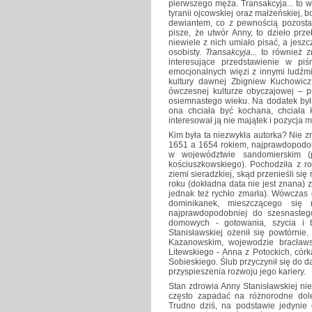
pierwszego męża. Transakcyja... to w
tyranii ojcowskiej oraz małżeńskiej,
dewiantem, co z pewnością pozosta
pisze, że utwór Anny, to dzieło pr
niewiele z nich umiało pisać, a jeszc
osobisty.
Transakcyja...
to również zn
interesujące przedstawienie w pi
emocjonalnych więzi z innymi ludźm
kultury dawnej Zbigniew Kuchowicz
ówczesnej kulturze obyczajowej – p
osiemnastego wieku. Na dodatek była 
ona chciała być kochana, chciała
interesował ją nie majątek i pozycja 
Kim była ta niezwykła autorka? Nie z
1651 a 1654 rokiem, najprawdopodob
w województwie sandomierskim (p
kościuszkowskiego). Pochodziła z r
ziemi sieradzkiej, skąd przenieśli si
roku (dokładna data nie jest znana) 
jednak też rychło zmarła). Wówczas 
dominikanek, mieszczącego się 
najprawdopodobniej do szesnasteg
domowych - gotowania, szycia i 
Stanisławskiej ożenił się powtórni
Kazanowskim, wojewodzie bracławs
Litewskiego - Anna z Potockich, cór
Sobieskiego. Ślub przyczynił się do d
przyspieszenia rozwoju jego kariery.
Stan zdrowia Anny Stanisławskiej nie
często zapadać na różnorodne dole
Trudno dziś, na podstawie jedynie 