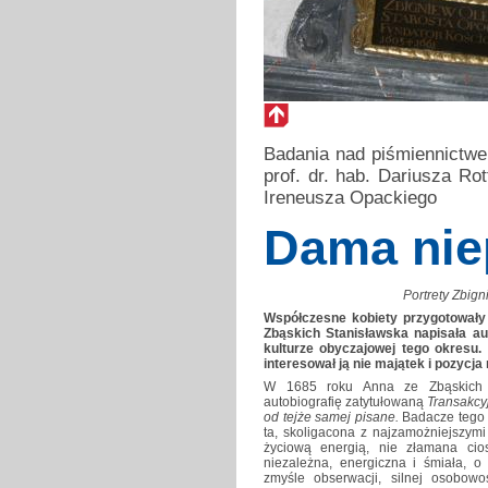
Badania nad piśmiennictwe
prof. dr. hab. Dariusza Rot
Ireneusza Opackiego
Dama nie
Portrety Zbign
Współczesne kobiety przygotowały 
Zbąskich Stanisławska napisała aut
kulturze obyczajowej tego okresu
interesował ją nie majątek i pozycja
W 1685 roku Anna ze Zbąskich S
autobiografię zatytułowaną
Transakcyj
od tejże samej pisane.
Badacze tego u
ta, skoligacona z najzamożniejszym
życiową energią, nie złamana cio
niezależna, energiczna i śmiała, o
zmyśle obserwacji, silnej osobow