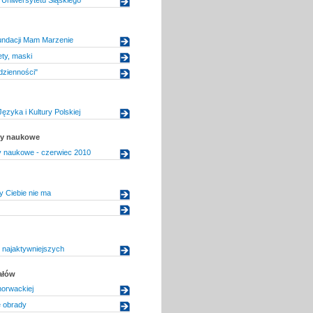
undacji Mam Marzenie
ety, maski
dzienności"
Języka i Kultury Polskiej
uły naukowe
uły naukowe - czerwiec 2010
dy Ciebie nie ma
najaktywniejszych
ałów
horwackiej
 obrady