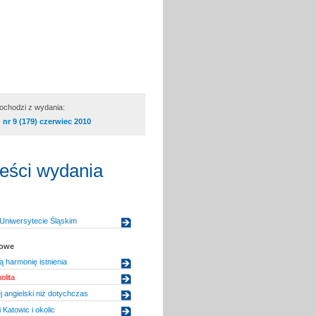
pochodzi z wydania:
nr 9 (179) czerwiec 2010
reści wydania
Uniwersytecie Śląskim
kowe
ą harmonię istnienia
lita
j angielski niż dotychczas
 Katowic i okolic