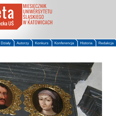
Działy
Autorzy
Konkurs
Konferencja
Historia
Redakcja