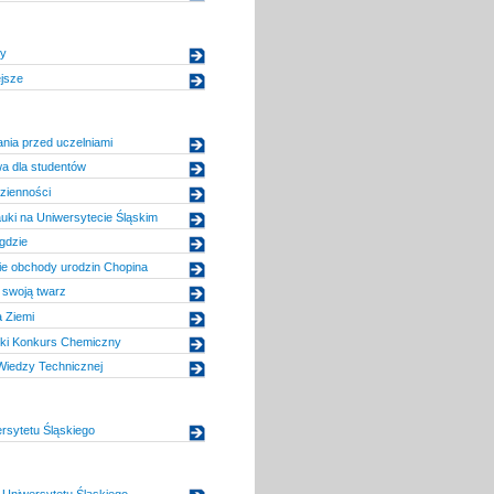
ty
jsze
nia przed uczelniami
 dla studentów
zienności
auki na Uniwersytecie Śląskim
dzie
ie obchody urodzin Chopina
 swoją twarz
 Ziemi
ski Konkurs Chemiczny
Wiedzy Technicznej
rsytetu Śląskiego
Uniwersytetu Śląskiego