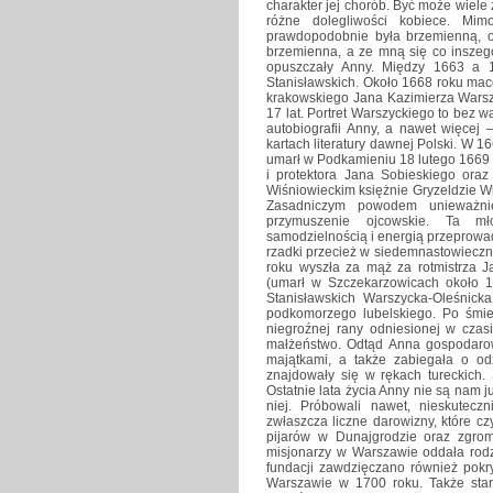
charakter jej chorób. Być może wiele 
różne dolegliwości kobiece. Mim
prawdopodobnie była brzemienną, 
brzemienna, a ze mną się co inszego
opuszczały Anny. Między 1663 a 1
Stanisławskich. Około 1668 roku mac
krakowskiego Jana Kazimierza Warsz
17 lat. Portret Warszyckiego to bez 
autobiografii Anny, a nawet więcej
kartach literatury dawnej Polski. W 1
umarł w Podkamieniu 18 lutego 1669 
i protektora Jana Sobieskiego or
Wiśniowieckim księżnie Gryzeldzie W
Zasadniczym powodem unieważnie
przymuszenie ojcowskie. Ta mł
samodzielnością i energią przeprowad
rzadki przecież w siedemnastowieczne
roku wyszła za mąż za rotmistrza 
(umarł w Szczekarzowicach około 1
Stanisławskich Warszycka-Oleśnic
podkomorzego lubelskiego. Po śmie
niegroźnej rany odniesionej w czas
małżeństwo. Odtąd Anna gospodarowa
majątkami, a także zabiegała o od
znajdowały się w rękach tureckich. 
Ostatnie lata życia Anny nie są nam j
niej. Próbowali nawet, nieskuteczn
zwłaszcza liczne darowizny, które cz
pijarów w Dunajgrodzie oraz zgro
misjonarzy w Warszawie oddała rodz
fundacji zawdzięczano również pokry
Warszawie w 1700 roku. Także sta