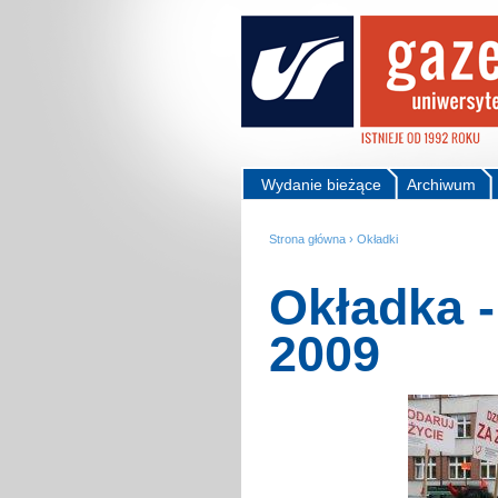
Wydanie bieżące
Archiwum
Strona główna
›
Okładki
Okładka 
2009