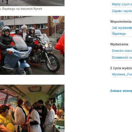
Mamy czym si
u Śląskiego na katowicki Rynek
Zapału i wyob
Wspomnienia
Jak wydawałe
Śląskiego
Wydarzenia
Dziecko stars
Działalność 
Z życia wydzi
Wystawa „Fus
Zobacz stronę