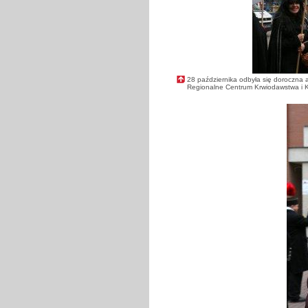
28 października odbyła się doroczna
Regionalne Centrum Krwiodawstwa i K