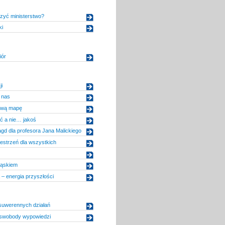
zyć ministerstwo?
ki
iór
i
 nas
ową mapę
ć a nie… jakoś
gd dla profesora Jana Malickiego
estrzeń dla wszystkich
ląskiem
 – energia przyszłości
uwerennych działań
 swobody wypowiedzi