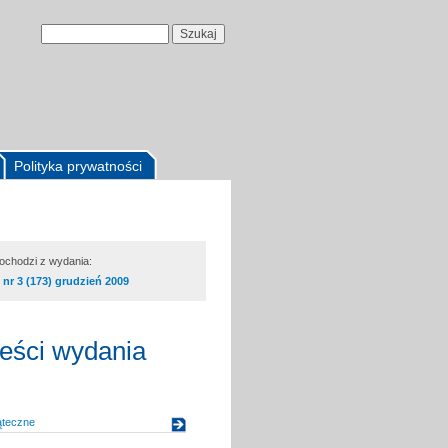
Polityka prywatności
pochodzi z wydania:
nr 3 (173) grudzień 2009
reści wydania
ąteczne