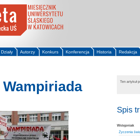
Działy
Autorzy
Konkurs
Konferencja
Historia
Redakcja
- Wampiriada
Ten artykuł 
Spis t
Wstępniak
Życzenia świ