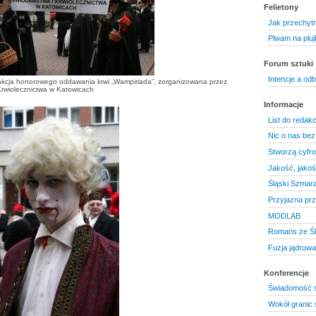
Felietony
Jak przechytr
Plwam na pluj
Forum sztuki
Intencje a odb
 akcja honorowego oddawania krwi „Wampiriada”, zorganizowana przez
rwiolecznictwa w Katowicach
Informacje
List do redakcj
Nic o nas bez
Stworzą cyfr
Jakość, jakoś
Śląski Szmara
Przyjazna prz
MODLAB
Romans ze Ś
Fuzja jądrowa
Konferencje
Świadomość s
Wokół granic