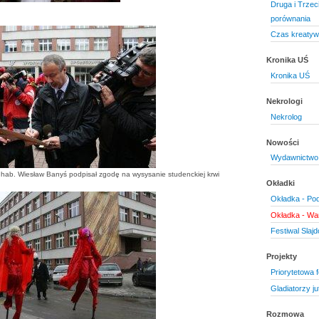
Druga i Trzec
porównania
Czas kreatyw
Kronika UŚ
Kronika UŚ
Nekrologi
Nekrolog
Nowości
Wydawnictwo 
r hab. Wiesław Banyś podpisał zgodę na wysysanie studenckiej krwi
Okładki
Okładka - Pod
Okładka - Wa
Festiwal Slaj
Projekty
Priorytetowa 
Gladiatorzy ju
Rozmowa