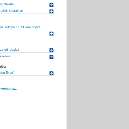
ę chwalić
raźni nie brakuje
m Biuletyn KKO Uniwersytetu
ze od rodzica
naukowa
ałów
ion Expo”
 wydania...