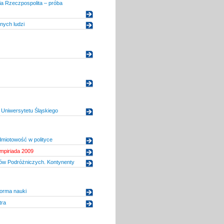
ia Rzeczpospolita – próba
nych ludzi
Uniwersytetu Śląskiego
miotowość w polityce
mpiriada 2009
dów Podróżniczych. Kontynenty
forma nauki
tra