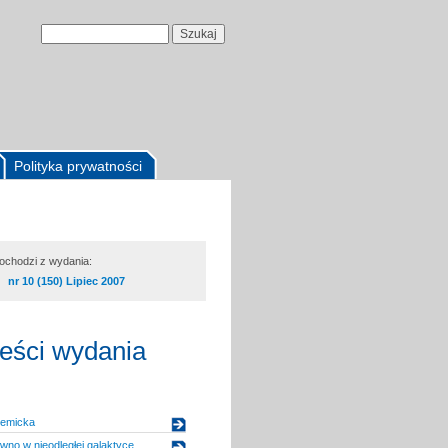
Polityka prywatności
pochodzi z wydania:
nr 10 (150) Lipiec 2007
reści wydania
demicka
wno w nieodległej galaktyce