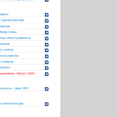
regionu
 Nadrenii-Westfalii
wiązania
lkiego świata
nowa oferta wydawnicza
adowanie
y ministra
rta kształcenia
 zrobienia
etelność
pomnienia - Marzec 1968 r.
rsytecka - Lipiec 2007
a administracyjna