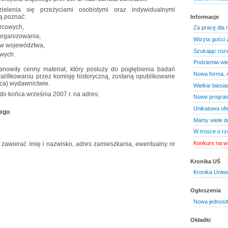
ielenia się przeżyciami osobistymi oraz indywidualnymi
ą poznać:
Informacje
rcowych,
Za pracę dla 
zorganizowania,
Wizyta gości z
ów województwa,
Szukając roz
wych.
Podziemia wie
nowiły cenny materiał, który posłuży do pogłębienia badań
Nowa forma, 
lifikowaniu przez komisję historyczną, zostaną opublikowane
ca) wydawnictwie.
Wielkie biesi
do końca września 2007 r. na adres:
Nowe program
Unikatowa ofe
iego
Mamy wiele do
W trosce o rz
Konkurs na ws
zawierać imię i nazwisko, adres zamieszkania, ewentualny nr
Kronika UŚ
Kronika Uniwe
Ogłoszenia
Nowa jednostk
Okładki