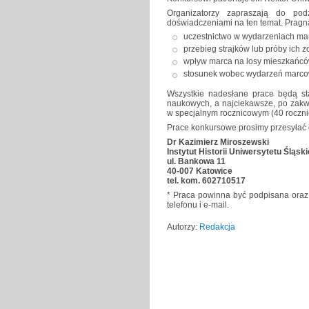
Organizatorzy zapraszają do podz
doświadczeniami na ten temat. Pragn
uczestnictwo w wydarzeniach ma
przebieg strajków lub próby ich 
wpływ marca na losy mieszkańc
stosunek wobec wydarzeń marco
Wszystkie nadesłane prace będą sta
naukowych, a najciekawsze, po zakwa
w specjalnym rocznicowym (40 roczni
Prace konkursowe prosimy przesyłać 
Dr Kazimierz Miroszewski
Instytut Historii Uniwersytetu Śląsk
ul. Bankowa 11
40-007 Katowice
tel. kom. 602710517
* Praca powinna być podpisana oraz 
telefonu i e-mail.
Autorzy:
Redakcja