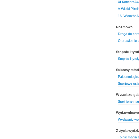
XI Koncert Ak
V Wielki Pikn
16. Wieczór 
Rozmowa
Droga do cert
O prawie nie t
Stopnie i tyt
Stopnie i tytu
Sukcesy mło
Paleontologic
Sportowe osi
W zaciszu gab
Spełnione ma
Wydawnictwo 
Wydawnictwo
Z życia wydzi
To nie magia 