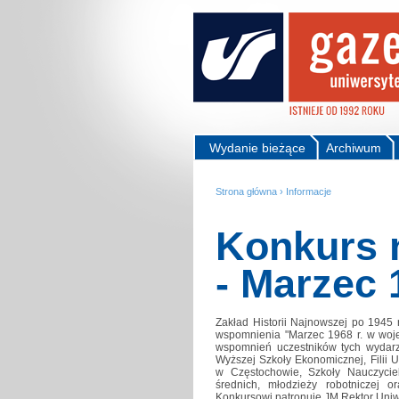
Wydanie bieżące
Archiwum
Strona główna
›
Informacje
Konkurs 
- Marzec 
Zakład Historii Najnowszej po 1945 r
wspomnienia "Marzec 1968 r. w woje
wspomnień uczestników tych wydarze
Wyższej Szkoły Ekonomicznej, Filii Un
w Częstochowie, Szkoły Nauczyciel
średnich, młodzieży robotniczej or
Konkursowi patronuje JM Rektor Uniwe