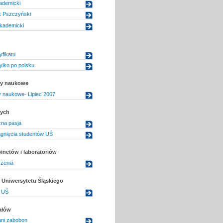
ademicki
ik Pszczyński
Akademicki
yfikatu
ylko po polsku
uły naukowe
ły naukowe- Lipiec 2007
dych
zna pasja
ągnięcia studentów UŚ
inetów i laboratoriów
rzenia
Uniwersytetu Śląskiego
 UŚ
ałów
ani zabobon