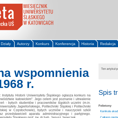
Działy
Autorzy
Konkurs
Konferencja
Historia
Redakcja
na wspomnienia
Ten artykuł 
1968 r.
Spis t
. Instytutu Historii Uniwersytetu Śląskiego ogłasza konkurs na
wództwie katowickim". Jego celem jest poznanie i utrwalenie
ń - byłych studentów i pracowników śląskich uczelni (m.in.
Felietony
iwersytetu Jagiellońskiego, Politechniki Śląskiej i Politechniki
skiej w Częstochowie), byłych uczniów i nauczycieli szkół
Kanikuła aka
az przedstawicieli aparatu administracyjnego i partyjnego.
rsytetu Śląskiego prof. zw. dr hab. Janusz Janeczek.
Całkiem nieda