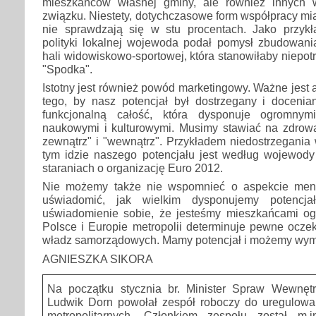
mieszkańców własnej gminy, ale również innych
związku. Niestety, dotychczasowe form współpracy mia
nie sprawdzają się w stu procentach. Jako przyk
polityki lokalnej wojewoda podał pomysł zbudowania
hali widowiskowo-sportowej, która stanowiłaby niepot
"Spodka".
Istotny jest również powód marketingowy. Ważne jest 
tego, by nasz potencjał był dostrzegany i docenia
funkcjonalną całość, która dysponuje ogromnym
naukowymi i kulturowymi. Musimy stawiać na zdrow
zewnątrz" i "wewnątrz". Przykładem niedostrzegania 
tym idzie naszego potencjału jest według wojewo
staraniach o organizację Euro 2012.
Nie możemy także nie wspomnieć o aspekcie men
uświadomić, jak wielkim dysponujemy potencj
uświadomienie sobie, że jesteśmy mieszkańcami ogr
Polsce i Europie metropolii determinuje pewne ocze
władz samorządowych. Mamy potencjał i możemy wy
AGNIESZKA SIKORA
Na początku stycznia br. Minister Spraw Wewnętrz
Ludwik Dorn powołał zespół roboczy do uregulowa
metropolitarnych. Członkiem zespołu został m.i