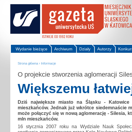
Wydanie bieżące
Archiwum
Działy
Autorzy
Konkur
Strona główna
›
Informacje
O projekcie stworzenia aglomeracji Sile
Większemu łatwie
Dziś największe miasto na Śląsku - Katowice -
mieszkańców. Jednak już wkrótce siedemnaście m
może połączyć się w nową aglomerację - Silesia, kt
mln mieszkańców.
16 stycznia 2007 roku na Wydziale Nauk Społec
spotkanie zorganizowane przez Koło Naukowe Politol