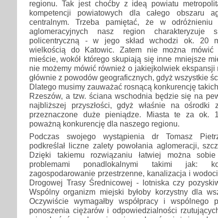
regionu. Tak jest choćby z ideą powiatu metropolit
kompetencji powiatowych dla całego obszaru ag
centralnym. Trzeba pamiętać, że w odróżnieniu
aglomeracyjnych nasz region charakteryzuje s
policentryczną - w jego skład wchodzi ok. 20 
wielkością do Katowic. Zatem nie można mówić 
mieście, wokół którego skupiają się inne mniejsze mi
nie możemy mówić również o jakiejkolwiek ekspansji
głównie z powodów geograficznych, gdyż wszystkie ści
Dlatego musimy zauważać rosnącą konkurencję takich
Rzeszów, a tzw. ściana wschodnia będzie się na pe
najbliższej przyszłości, gdyż właśnie na ośrodki
przeznaczone duże pieniądze. Miasta te za ok. 
poważną konkurencję dla naszego regionu.
Podczas swojego wystąpienia dr Tomasz Pietrzy
podkreślał liczne zalety powołania aglomeracji, szcz
Dzięki takiemu rozwiązaniu łatwiej można sobi
problemami ponadlokalnymi takimi jak: ko
zagospodarowanie przestrzenne, kanalizacja i wodoci
Drogowej Trasy Średnicowej - lotniska czy pozyskiw
Wspólny organizm miejski byłoby korzystny dla ws
Oczywiście wymagałby współpracy i wspólnego p
ponoszenia ciężarów i odpowiedzialności rzutujących