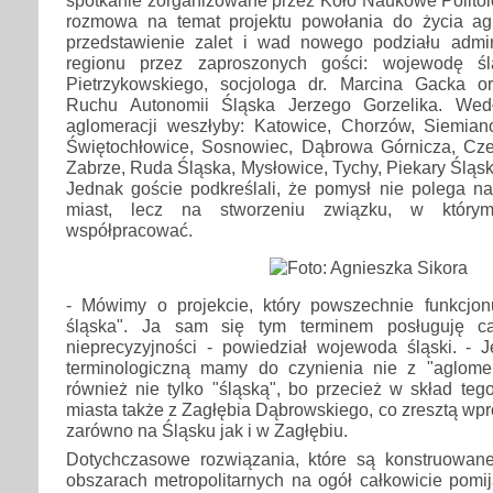
rozmowa na temat projektu powołania do życia agl
przedstawienie zalet i wad nowego podziału admi
regionu przez zaproszonych gości: wojewodę śl
Pietrzykowskiego, socjologa dr. Marcina Gacka o
Ruchu Autonomii Śląska Jerzego Gorzelika. Wed
aglomeracji weszłyby: Katowice, Chorzów, Siemian
Świętochłowice, Sosnowiec, Dąbrowa Górnicza, Czel
Zabrze, Ruda Śląska, Mysłowice, Tychy, Piekary Śląsk
Jednak goście podkreślali, że pomysł nie polega na
miast, lecz na stworzeniu związku, w którym
współpracować.
- Mówimy o projekcie, który powszechnie funkcjon
śląska". Ja sam się tym terminem posługuję c
nieprecyzyjności - powiedział wojewoda śląski. - J
terminologiczną mamy do czynienia nie z "aglomer
również nie tylko "śląską", bo przecież w skład te
miasta także z Zagłębia Dąbrowskiego, co zresztą wp
zarówno na Śląsku jak i w Zagłębiu.
Dotychczasowe rozwiązania, które są konstruowan
obszarach metropolitarnych na ogół całkowicie pomi