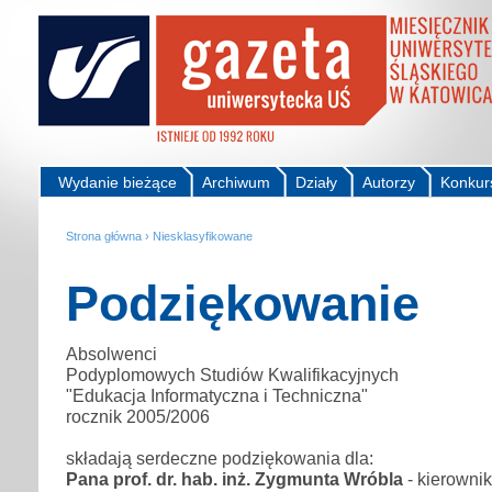
Wydanie bieżące
Archiwum
Działy
Autorzy
Konkur
Strona główna
›
Niesklasyfikowane
Podziękowanie
Absolwenci
Podyplomowych Studiów Kwalifikacyjnych
"Edukacja Informatyczna i Techniczna"
rocznik 2005/2006
składają serdeczne podziękowania dla:
Pana prof. dr. hab. inż. Zygmunta Wróbla
- kierownik