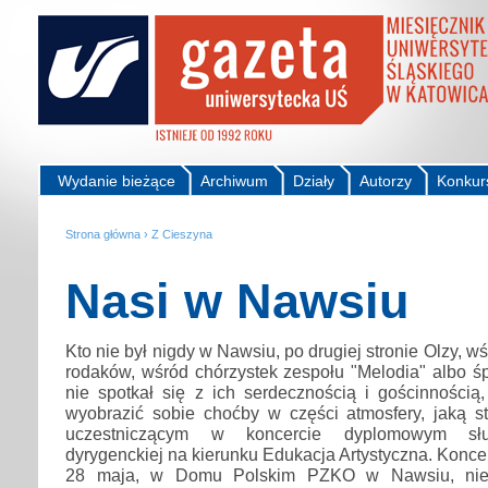
Wydanie bieżące
Archiwum
Działy
Autorzy
Konkur
Strona główna
›
Z Cieszyna
Nasi w Nawsiu
Kto nie był nigdy w Nawsiu, po drugiej stronie Olzy, 
rodaków, wśród chórzystek zespołu "Melodia" albo ś
nie spotkał się z ich serdecznością i gościnnością,
wyobrazić sobie choćby w części atmosfery, jaką st
uczestniczącym w koncercie dyplomowym słuch
dyrygenckiej na kierunku Edukacja Artystyczna. Koncer
28 maja, w Domu Polskim PZKO w Nawsiu, nieg