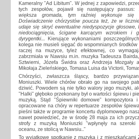
Kameralny "Ad Libitum". W jednej z zapowiedzi, prz
tych zespołów, pojawił się następujący passus:
większa gromada, tym raźniej wykonuje się c
Doświadczenie chórzystów poucza też, że w liczniej
udaje się skryć ewentualne niedyspozycje głosowe, 
niedociągnięcia, ścigane karcącym wzrokiem i 
dyrygentki...
Kierujące wykonaniami poszczególnych
kolega nie musieli sięgać do wspomnianych środków 
raczej na muzyce, tyleż efektownej, co wymaga
zabrzmiała w Nawsiu m.in. muzyka Tadeusza Bairda
Sztwierni, Józefa Świdra oraz Andrzeja Mozgały 
Mikołaja Zieleńskiego, Tomasa Luisa da Victorii, Toma
Chórzyści, zwłaszcza śląscy, bardzo przywiąza
Moniuszki. Wiele chórów obrało go na swojego pat
dziwić. Powodem są nie tylko walory jego muzyki, ale
"Halki" głęboko przekonany był o wartości śpiewu i pi
muzyką. Stąd "Śpiewniki domowe" kompozytora i 
opracowane na chóry w repertuarze zespołów śpiewac
pieśni także w programie koncertu dyplomowego nas
nawet powiedzieć, że w środę 28 maja za ich przyc
strofy z muzyką Moniuszki "wpłynęły na szeroki 
oceanu, ze stolicą w Nawsiu.."
To wyjątkowe spotkanie z muzyką i z mieszkańcami Z