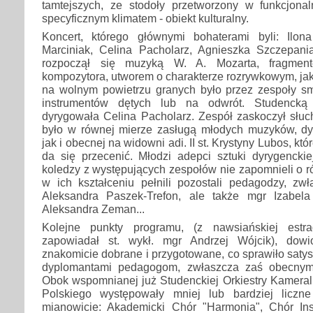
tamtejszych, ze stodoły przetworzony w funkcjonal
specyficznym klimatem - obiekt kulturalny.
Koncert, którego głównymi bohaterami byli: Ilon
Marciniak, Celina Pacholarz, Agnieszka Szczepani
rozpoczął się muzyką W. A. Mozarta, fragmen
kompozytora, utworem o charakterze rozrywkowym, ja
na wolnym powietrzu granych było przez zespoły 
instrumentów dętych lub na odwrót. Studencką 
dyrygowała Celina Pacholarz. Zespół zaskoczył słuc
było w równej mierze zasługą młodych muzyków, dyr
jak i obecnej na widowni adi. II st. Krystyny Lubos, któ
da się przecenić. Młodzi adepci sztuki dyrygenckie
koledzy z występujących zespołów nie zapomnieli o rów
w ich kształceniu pełnili pozostali pedagodzy, zwła
Aleksandra Paszek-Trefon, ale także mgr Izabela
Aleksandra Zeman...
Kolejne punkty programu, (z nawsiańskiej estr
zapowiadał st. wykł. mgr Andrzej Wójcik), dowi
znakomicie dobrane i przygotowane, co sprawiło satys
dyplomantami pedagogom, zwłaszcza zaś obecnym
Obok wspomnianej już Studenckiej Orkiestry Kameral
Polskiego występowały mniej lub bardziej liczn
mianowicie: Akademicki Chór "Harmonia", Chór Ins