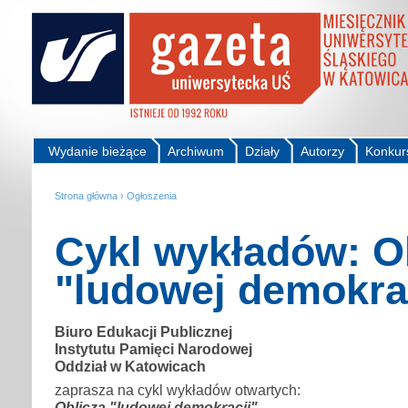
Wydanie bieżące
Archiwum
Działy
Autorzy
Konkur
Strona główna
›
Ogłoszenia
Cykl wykładów: O
"ludowej demokra
Biuro Edukacji Publicznej
Instytutu Pamięci Narodowej
Oddział w Katowicach
zaprasza na cykl wykładów otwartych:
Oblicza "ludowej demokracji"