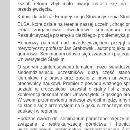
kształt reform zbyt mało uwagi zwraca się na 
przedsięwzięcia.
Katowicki oddział Europejskiego Stowarzyszenia Stu
ELSA, które działa na terenie naszej uczelni, chcąc p
temat zorganizował dwudniowe seminarium n
Restrukturyzacja przemysłu ciężkiego- problematyka 
Honorowy patronat nad przedsięwzięciem przejął 
merytoryczny profesor Jan Grabowski, autor projektu us
górnictwa. Seminarium odbyło się czwartego i piątego
Uniwersytecie Śląskim.
O sporym zainteresowaniu tematem może świadczyć
siedemdziesięciu uczestników dużą część stano
kierunków niż prawo oraz goście z innych uniwersyt
pracownicy naukowi. Premier z powodu ważnego spo
udziału w uroczystości, przysłał oficjalny list z pr
konferencji dokonał rektor Uniwersytetu Śląskiego pr
W swoim przemówieniu profesor zwrócił między innymi
co stanie się z przemysłem na Śląsku w znacznym stop
edukacji w regionie.
Podczas dwóch dni seminarium poruszono między i
związane z restrukturyzacją górnictwa i hutni
uwzględnieniem problematyki gospodarowania śro