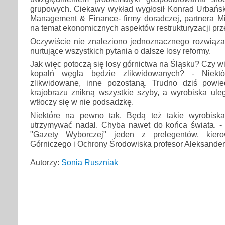
grupowych. Ciekawy wykład wygłosił Konrad Urbański
Management & Finance- firmy doradczej, partnera Mi
na temat ekonomicznych aspektów restrukturyzacji prz
Oczywiście nie znaleziono jednoznacznego rozwiąza
nurtujące wszystkich pytania o dalsze losy reformy.
Jak więc potoczą się losy górnictwa na Śląsku? Czy wie
kopalń węgla będzie zlikwidowanych? - Niektó
zlikwidowane, inne pozostaną. Trudno dziś powi
krajobrazu znikną wszystkie szyby, a wyrobiska ule
wtłoczy się w nie podsadzkę.
Niektóre na pewno tak. Będą też takie wyrobiska
utrzymywać nadal. Chyba nawet do końca świata. -
"Gazety Wyborczej" jeden z prelegentów, kier
Górniczego i Ochrony Środowiska profesor Aleksander 
Autorzy:
Sonia Ruszniak