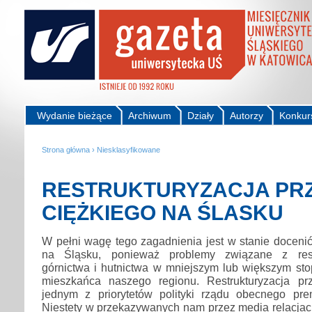
Wydanie bieżące
Archiwum
Działy
Autorzy
Konkur
Strona główna
›
Niesklasyfikowane
RESTRUKTURYZACJA PR
CIĘŻKIEGO NA ŚLASKU
W pełni wagę tego zagadnienia jest w stanie docenić 
na Śląsku, ponieważ problemy związane z restr
górnictwa i hutnictwa w mniejszym lub większym sto
mieszkańca naszego regionu. Restrukturyzacja pr
jednym z priorytetów polityki rządu obecnego pr
Niestety w przekazywanych nam przez media relacjach