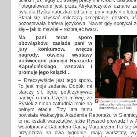
uciekł i już nigdy do swojej pracy nie wrócił. Gospodar
Fotografowanie jest przez Afrykańczyków uznane za
była dla Ryśka nauczka i od tamtej pory nigdy nie foto
Starał się uzyskać milczącą akceptację, gestem, u
pozostawała bariera językowa. Nawet gdy spotykał żo
się – jak to mawiał – rozbrajać twarz.
Ma pani teraz sporo
obowiązków: zasiada pani w
jury konkursów, wręcza
nagrody, otwiera wystawy
poświęcone pamięci Ryszarda
Kapuścińskiego, wznawia i
promuje jego książki…
– Rzeczywiście jest tego sporo.
To jest moje zadanie. Dopóki mi
starczy sił, będę podtrzymywać
pamięć o nim. Często mówię, że
Ryszard Kapuściński podcz
Rysiek z nieba zatrudnia mnie na
doktora honoris causa Uni
października 1997 roku
pełnym etacie. Trzy lata temu
powstała Wakacyjna Akademia Reportażu w Siennic
to na kształt warsztatów, jakie Ryszard prowadził w
współpracy z Gabrielem Garcią Marquezem. I to się św
przyjeżdża na dwa tygodnie, mają warsztaty, wyk