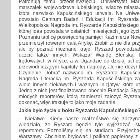
Patronują temu przedsięwzięciu: Uniwersytet Mari
marszałek województwa lubelskiego, władze miasta.
która nazwisko Kapuścińskiego utrwala. Na Uniwe
powstało Centrum Badań i Edukacji im. Ryszarda 
Wielkopolska Nagroda im. Ryszarda Kapuścińskiego 
której idea powstała w ostatnich miesiącach jego życ
Poznaniu tablicę poświęconą pamięci Kazimierza Now
przemierzył rowerem całą Afrykę. Zrobił to nie dla prz
ale by poznać nieznane kraje. Ryszard powiedzia
uczcić także innych. Wskazał Wandę Błeńską, le
trędowatych w Afryce, a w Ugandzie do dzisiaj uchod
przewodniczącym kapituły tej nagrody, ale nie dożył 
Czynienie Dobra” nazwano im. Ryszarda Kapuściń
Nagroda Literacka im. Ryszarda Kapuścińskiego za 
wiele innych ciekawych i ważnych inicjatyw, które u
Jedną z nich jest finalizowana obecnie Fundacja Styp
młodych reporterów, którą zamierzał założyć Ryszar
dokonać, więc traktuje to jako moje zadanie.
Jakie było życie u boku Ryszarda Kapuścińskiego
– Niełatwe. Kiedy nasze małżeństwo się zaczyn
wiedziało, że Ryszard będzie tyle wyjeżdżać, s
reporterem. Poznaliśmy się na studiach. Przyjec
Warszawy. Chciałam brylować i paliłam papierosy z