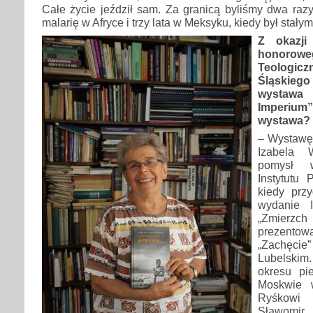
Całe życie jeździł sam. Za granicą byliśmy dwa raz
malarię w Afryce i trzy lata w Meksyku, kiedy był stał
Z okazji
honorow
Teologic
Śląskieg
wystawa f
Imperium
wystawa?
– Wystawę 
Izabela 
pomysł 
Instytutu
kiedy prz
wydanie I
„Zmierz
prezento
„Zachęc
Lubelskim
okresu pie
Moskwie 
Ryśkowi
Sławom