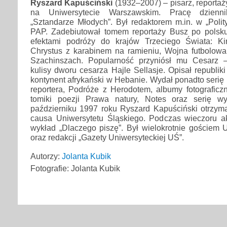
Ryszard Kapuściński
(1932–2007) – pisarz, reportaży
na Uniwersytecie Warszawskim. Pracę dzienni
„Sztandarze Młodych”. Był redaktorem m.in. w „Poli
PAP. Zadebiutował tomem reportaży Busz po polsku.
efektami podróży do krajów Trzeciego Świata: Ki
Chrystus z karabinem na ramieniu, Wojna futbolowa,
Szachinszach. Popularność przyniósł mu Cesarz –
kulisy dworu cesarza Hajle Sellasje. Opisał republik
kontynent afrykański w Hebanie. Wydał ponadto serię 
reportera, Podróże z Herodotem, albumy fotograficzn
tomiki poezji Prawa natury, Notes oraz serię 
październiku 1997 roku Ryszard Kapuściński otrzymał
causa Uniwersytetu Śląskiego. Podczas wieczoru a
wykład „Dlaczego piszę”. Był wielokrotnie gościem 
oraz redakcji „Gazety Uniwersyteckiej UŚ”.
Autorzy:
Jolanta Kubik
Fotografie: Jolanta Kubik