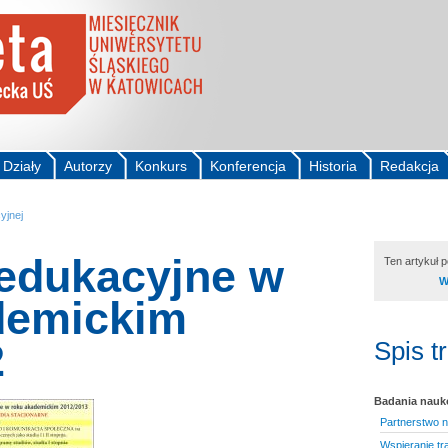
Działy
Autorzy
Konkurs
Konferencja
Historia
Redakcja
yjnej
edukacyjne w
Ten artykuł 
W
demickim
2
Spis t
Badania nau
Partnerstwo n
Wspieranie tr