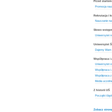
Przed startem
Promocja nau
Rekrutacja i k
Nauczanie na
Słowo wstęp
Uniwersytet 
Uniwersytet Ś
Dajemy Wam s
Współpraca i
Uniwersytet o
Współpraca i
Współpraca z
Media uczelni
Z historii UŚ
Początki śląs
Zobacz stronę