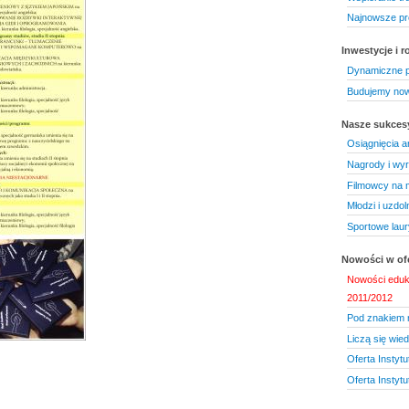
Najnowsze pr
Inwestycje i 
Dynamiczne 
Budujemy now
Nasze sukces
Osiągnięcia a
Nagrody i wyr
Filmowcy na 
Młodzi i uzdol
Sportowe laur
Nowości w ofe
Nowości eduk
2011/2012
Pod znakiem n
Liczą się wied
Oferta Instytu
Oferta Instyt