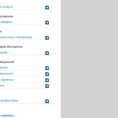
k ścisłych
ształcenie
 odległość
ne
nowoczesny i innowacyjny
ląski dla regionu
iebie
 aktywność
twarty
 aktywność
 zagranicą
ane
kiej Alma Mater
 wydania...