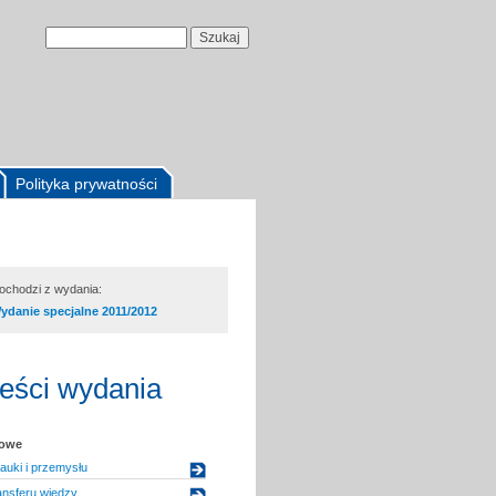
Polityka prywatności
pochodzi z wydania:
ydanie specjalne 2011/2012
reści wydania
kowe
auki i przemysłu
ansferu wiedzy