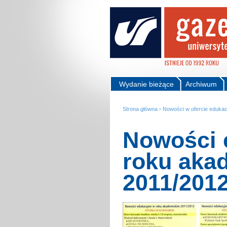
Wydanie bieżące
Archiwum
Strona główna
›
Nowości w ofercie edukac
Nowości 
roku aka
2011/201