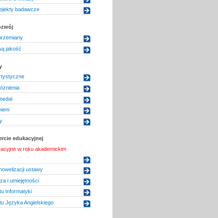
ojekty badawcze
rozwój
przemiany
ą jakość
y
rtystyczne
óżnienia
medal
nieni
y
rcie edukacyjnej
acyjne w roku akademickim
owelizacji ustawy
za i umiejętności
tu Informatyki
utu Języka Angielskiego