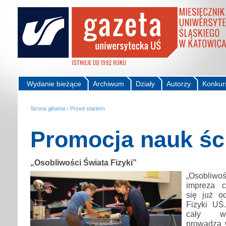
Wydanie bieżące
Archiwum
Działy
Autorzy
Konkur
Strona główna
›
Przed startem
Promocja nauk śc
„Osobliwości Świata Fizyki”
„Osobliwo
impreza c
się już o
Fizyki UŚ
cały wr
prowadzą 