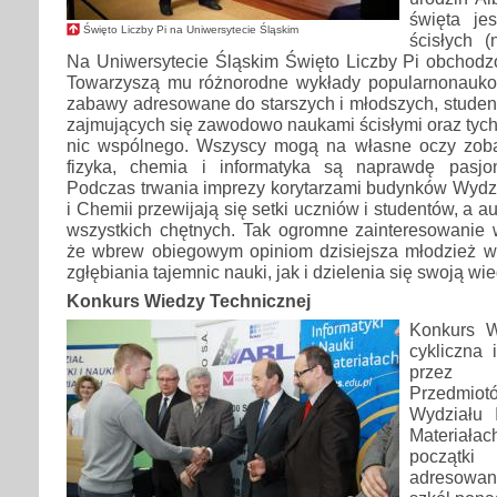
święta je
Święto Liczby Pi na Uniwersytecie Śląskim
ścisłych (
Na Uniwersytecie Śląskim Święto Liczby Pi obchodzo
Towarzyszą mu różnorodne wykłady popularnonaukow
zabawy adresowane do starszych i młodszych, studen
zajmujących się zawodowo naukami ścisłymi oraz tych,
nic wspólnego. Wszyscy mogą na własne oczy zoba
fizyka, chemia i informatyka są naprawdę pasjon
Podczas trwania imprezy korytarzami budynków Wydzi
i Chemii przewijają się setki uczniów i studentów, a a
wszystkich chętnych. Tak ogromne zainteresowanie
że wbrew obiegowym opiniom dzisiejsza młodzież 
zgłębiania tajemnic nauki, jak i dzielenia się swoją wi
Konkurs Wiedzy Technicznej
Konkurs W
cykliczna
przez Z
Przedmi
Wydziału 
Materiała
początki
adresowa