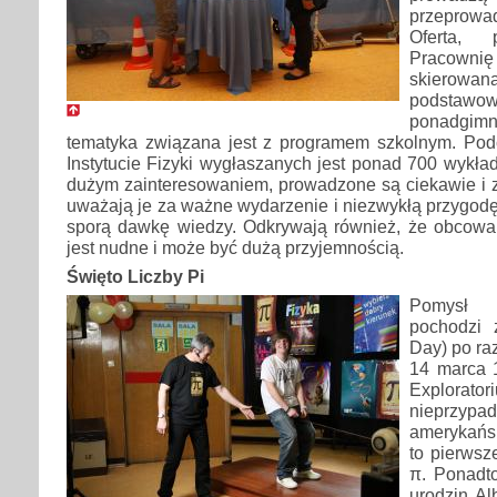
przeprowa
Oferta, 
Pracowni
skierowana
podstawow
ponadgi
tematyka związana jest z programem szkolnym. Po
Instytucie Fizyki wygłaszanych jest ponad 700 wykła
dużym zainteresowaniem, prowadzone są ciekawie i 
uważają je za ważne wydarzenie i niezwykłą przygodę 
sporą dawkę wiedzy. Odkrywają również, że obcowa
jest nudne i może być dużą przyjemnością.
Święto Liczby Pi
Pomysł 
pochodzi 
Day) po ra
14 marca 1
Explorato
nieprzy
amerykańsk
to pierwsze
π. Ponadt
urodzin Al