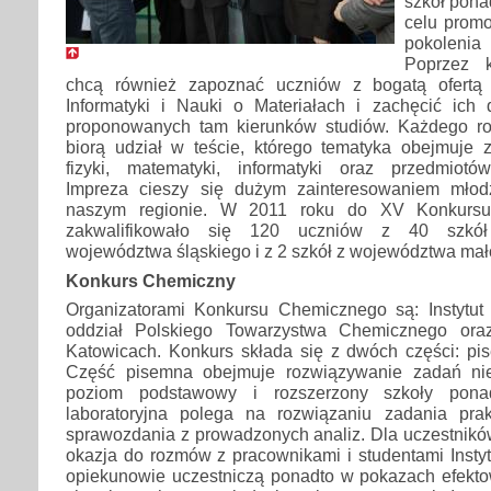
szkół pona
celu prom
pokolenia 
Poprzez k
chcą również zapoznać uczniów z bogatą ofertą
Informatyki i Nauki o Materiałach i zachęcić ic
proponowanych tam kierunków studiów. Każdego rok
biorą udział w teście, którego tematyka obejmuje 
fizyki, matematyki, informatyki oraz przedmiotó
Impreza cieszy się dużym zainteresowaniem młodz
naszym regionie. W 2011 roku do XV Konkursu
zakwalifikowało się 120 uczniów z 40 szkół 
województwa śląskiego i z 2 szkół z województwa mał
Konkurs Chemiczny
Organizatorami Konkursu Chemicznego są: Instytut
oddział Polskiego Towarzystwa Chemicznego ora
Katowicach. Konkurs składa się z dwóch części: pise
Część pisemna obejmuje rozwiązywanie zadań ni
poziom podstawowy i rozszerzony szkoły ponad
laboratoryjna polega na rozwiązaniu zadania pra
sprawozdania z prowadzonych analiz. Dla uczestników 
okazja do rozmów z pracownikami i studentami Instyt
opiekunowie uczestniczą ponadto w pokazach efek