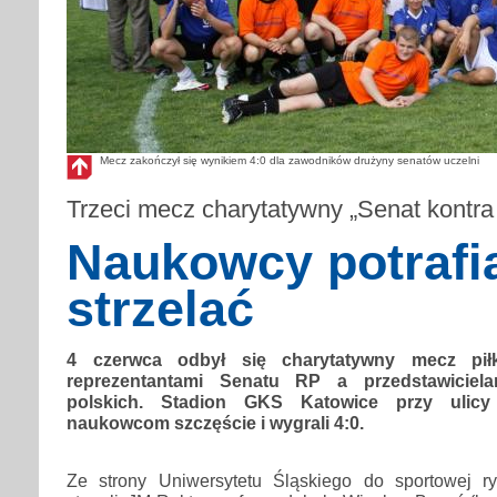
Mecz zakończył się wynikiem 4:0 dla zawodników drużyny senatów uczelni
Trzeci mecz charytatywny „Senat kontra
Naukowcy potrafi
strzelać
4 czerwca odbył się charytatywny mecz pił
reprezentantami Senatu RP a przedstawiciela
polskich. Stadion GKS Katowice przy ulicy
naukowcom szczęście i wygrali 4:0.
Ze strony Uniwersytetu Śląskiego do sportowej r