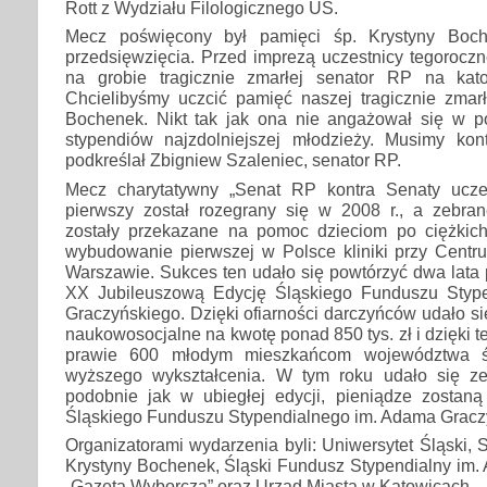
Rott z Wydziału Filologicznego UŚ.
Mecz poświęcony był pamięci śp. Krystyny Bochen
przedsięwzięcia. Przed imprezą uczestnicy tegoroczne
na grobie tragicznie zmarłej senator RP na kat
Chcielibyśmy uczcić pamięć naszej tragicznie zmarł
Bochenek. Nikt tak jak ona nie angażował się w 
stypendiów najzdolniejszej młodzieży. Musimy ko
podkreślał Zbigniew Szaleniec, senator RP.
Mecz charytatywny „Senat RP kontra Senaty ucze
pierwszy został rozegrany się w 2008 r., a zebr
zostały przekazane na pomoc dzieciom po ciężkic
wybudowanie pierwszej w Polsce kliniki przy Cent
Warszawie. Sukces ten udało się powtórzyć dwa lata p
XX Jubileuszową Edycję Śląskiego Funduszu Styp
Graczyńskiego. Dzięki ofiarności darczyńców udało s
naukowosocjalne na kwotę ponad 850 tys. zł i dzięki
prawie 600 młodym mieszkańcom województwa ś
wyższego wykształcenia. W tym roku udało się zeb
podobnie jak w ubiegłej edycji, pieniądze zostan
Śląskiego Funduszu Stypendialnego im. Adama Gracz
Organizatorami wydarzenia byli: Uniwersytet Śląski, 
Krystyny Bochenek, Śląski Fundusz Stypendialny im.
„Gazeta Wyborcza” oraz Urząd Miasta w Katowicach.