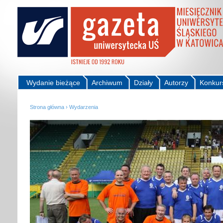
Wydanie bieżące
Archiwum
Działy
Autorzy
Konkur
Strona główna
›
Wydarzenia