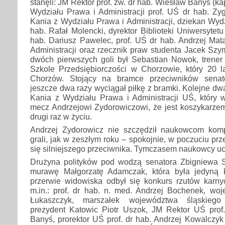
stanęli: JM Rektor prof. zw. dr hab. Wiesław Banyś (ka
Wydziału Prawa i Administracji prof. UŚ dr hab. Zy
Kania z Wydziału Prawa i Administracji, dziekan Wydz
hab. Rafał Molencki, dyrektor Biblioteki Uniwersytet
hab. Dariusz Pawelec, prof. UŚ dr hab. Andrzej Mat
Administracji oraz rzecznik praw studenta Jacek Sz
dwóch pierwszych goli był Sebastian Nowok, trene
Szkole Przedsiębiorczości w Chorzowie, który 20 
Chorzów. Stojący na bramce przeciwników senat
jeszcze dwa razy wyciągał piłkę z bramki. Kolejne dw
Kania z Wydziału Prawa i Administracji UŚ, który
mecz Andrzejowi Zydorowiczowi, że jest koszykarzem
drugi raz w życiu.
Andrzej Zydorowicz nie szczędził naukowcom komp
grali, jak w zeszłym roku – spokojnie, w poczuciu pr
się silniejszego przeciwnika. Tymczasem naukowcy ucz
Drużyna polityków pod wodzą senatora Zbigniewa 
murawę Małgorzatę Adamczak, która była jedyną 
przerwie widowiska odbył się konkurs rzutów karnyc
m.in.: prof. dr hab. n. med. Andrzej Bochenek, wo
Łukaszczyk, marszałek województwa śląskiego
prezydent Katowic Piotr Uszok, JM Rektor UŚ prof
Banyś, prorektor UŚ prof. dr hab. Andrzej Kowalczyk 