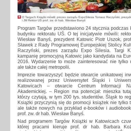
O Targach Książki mówili: prezes zarządu ExpoSilesia Tomasz Raczyński, prezyd
i JM Rektor UŚ prof. zw. dr hab. Wiesław Banyś
Program Targów przedstawiono 24 stycznia podczas k
budynku rektoratu UŚ. O tej inicjatywie mówili: rekt
Wiesław Banyś, prezydent Katowic Piotr Uszok, prof
Sławek z Rady Programowej Europejskiej Stolicy Kul
Raczyński, prezes zarządu Expo Silesia. Targi K
kampanię promocyjną Katowic jako kandydata na Euro
2016. Wydarzenie to może zainteresować nie tylko
ale także całej metropolii.
Imprezie towarzyszyć będzie otwarcie unikatowej inwe
realizowanej przez Uniwersytet Śląski i Uniwe
Katowicach – otwarcie Centrum Informacji Na
Akademickiej. – Region ma potencjał: mieszka tutaj
którzy czytają, w tym 200 tys. studentów. Śląsk to r
Książki przyczynią się do promocji książek nie tylko 
ale także nowych na przykład e-booków i audioboo
prof. zw. dr hab. Wiesław Banyś.
Nad programem Targów Książki w Katowicach czu
której pracami kieruje prof. dr hab. Barbara Koż