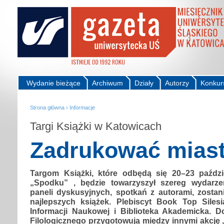
Wydanie bieżące
Archiwum
Działy
Autorzy
Konkur
Strona główna
›
Informacje
Targi Książki w Katowicach
Zadrukować mias
Targom Książki, które odbędą się 20–23 paździ
„Spodku” , będzie towarzyszył szereg wydarze
paneli dyskusyjnych, spotkań z autorami, zostan
najlepszych książek. Plebiscyt Book Top Siles
Informacji Naukowej i Biblioteka Akademicka. D
Filologicznego przygotowują między innymi akcję