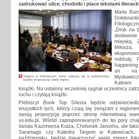
zadrukować ulice, chodniki i place tekstami literack
Marta Bar
Doktor
Filologic
„Druk na 
dosłownie 
miejską.
Miłosza,
eksponow
noblisty.
happening
on na 
błyskawic
Targom w Katowicach, które odbędą się w październiku,
będzie towarzyszyć wiele imprez
Katowic 
książki. Na ustalony wcześniej sygnał uczestnicy zatr
ruchu i czytają książki.
Plebiscyt Book Top Silesia będzie odzwiercied
wszystkich tych, którzy czują się związani z region
swoją propozycję poprzez stronę internetową www.b
us.edu.pl. Wśród zaproponowanych do tej pory znajd
świata Kazimierza Kutza, Cholonek Janosha, ale tak
Saramago czy Katedra Targom w Katowicach, 
październiku, będzie towarzyszyć wiele imprez fot