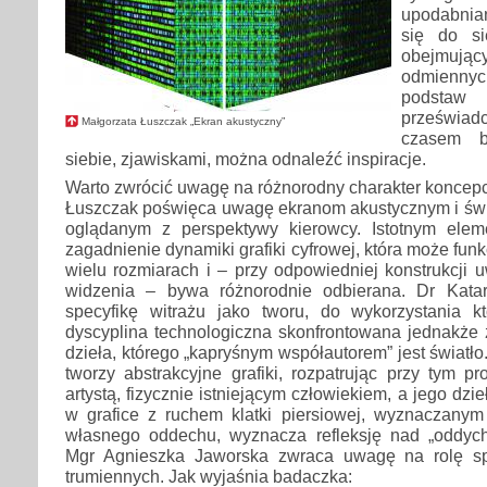
upodabnia
się do si
obejmuj
odmienn
podstaw
przeświadc
Małgorzata Łuszczak „Ekran akustyczny”
czasem b
siebie, zjawiskami, można odnaleźć inspiracje.
Warto zwrócić uwagę na różnorodny charakter koncepcj
Łuszczak poświęca uwagę ekranom akustycznym i ś
oglądanym z perspektywy kierowcy. Istotnym elem
zagadnienie dynamiki grafiki cyfrowej, która może fu
wielu rozmiarach i – przy odpowiedniej konstrukcji 
widzenia – bywa różnorodnie odbierana. Dr Katar
specyfikę witrażu jako tworu, do wykorzystania k
dyscyplina technologiczna skonfrontowana jednakże 
dzieła, którego „kapryśnym współautorem” jest światł
tworzy abstrakcyjne grafiki, rozpatrując przy tym p
artystą, fizycznie istniejącym człowiekiem, a jego dzi
w grafice z ruchem klatki piersiowej, wyznaczany
własnego oddechu, wyznacza refleksję nad „oddych
Mgr Agnieszka Jaworska zwraca uwagę na rolę spo
trumiennych. Jak wyjaśnia badaczka: