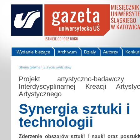
Wydanie bieżące
Archiwum
Działy
Autorzy
Konkur
Strona główna
›
Z życia wydziałów
Projekt artystyczno-badawcz
Interdyscyplinarnej Kreacji Artyst
Artystycznego
Synergia sztuki i
technologii
Zderzenie obszarów sztuki i nauki oraz poszuki