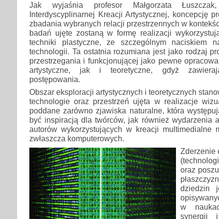
Jak wyjaśnia profesor Małgorzata Łuszczak,
Interdyscyplinarnej Kreacji Artystycznej, koncepcję p
zbadania wybranych relacji przestrzennych w kontekści
badań ujęte zostaną w formę realizacji wykorzystuj
techniki plastyczne, ze szczególnym naciskiem 
technologii. Ta ostatnia rozumiana jest jako rodzaj p
przestrzegania i funkcjonującej jako pewne opracow
artystyczne, jak i teoretyczne, gdyż zawiera
postępowania.
Obszar eksploracji artystycznych i teoretycznych sta
technologie oraz przestrzeń ujęta w realizacje wizu
poddane zarówno zjawiska naturalne, która występuj
być inspiracją dla twórców, jak również wydarzenia a
autorów wykorzystujących w kreacji multimedialne m
zwłaszcza komputerowych.
Zderzenie 
(technologi
oraz poszu
płaszczy
dziedzin 
opisywany
w naukac
synergii 