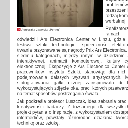
problem
przestrze
rodzaj kom
werbalnej.
Realizator
Agnieszka Jaworska „Portret”
ramach 
odwiedzili Ars Electronica Center w Linzu, gdzi
festiwal sztuki, technologii i społeczności elektr
trwania przyznawane są nagrody Prix Ars Electronica
siedmiu kategoriach, między innymi w dziedzinie sz
interaktywnej, animacji komputerowej, kultury 
elektronicznej. Ekspozycje z Ars Electronica Center s
pracowników Instytutu Sztuki, stanowiąc dla nic
podejmowania dalszych wyzwań artystycznych. M
sfotografowania gałki ocznej zainspirowała dr
wykorzystujących zdjęcie oka, prac, których przetwarz
na temat sposobów postrzegania świata.
Jak podkreśla profesor Łuszczak, idea zebrania prac 
kreatywności badaczy. Z tożsamego dla wszystk
projekt pytania o inspiracje, z wykorzystaniem dostę
intermediów, powstały różnorodne działania twórc
technikę oraz sztukę.