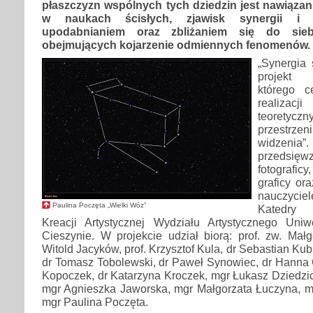
płaszczyzn wspólnych tych dziedzin jest nawiąza
w naukach ścisłych, zjawisk synergii i k
upodabnianiem oraz zbliżaniem się do sie
obejmujących kojarzenie odmiennych fenomenów.
„Synergia s
projekt a
którego c
realizac
teoretyczn
przestrzen
widzeni
przedsię
fotografic
graficy or
nauczyc
Paulina Poczęta „Wielki Wóz”
Katedry 
Kreacji Artystycznej Wydziału Artystycznego Uni
Cieszynie. W projekcie udział biorą: prof. zw. Małg
Witold Jacyków, prof. Krzysztof Kula, dr Sebastian Kub
dr Tomasz Tobolewski, dr Paweł Synowiec, dr Hanna 
Kopoczek, dr Katarzyna Kroczek, mgr Łukasz Dziedzi
mgr Agnieszka Jaworska, mgr Małgorzata Łuczyna, mg
mgr Paulina Poczęta.