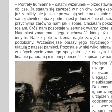
– Portrety trumienne – ostatni wizerunek – przedstaw
oblicze. Ja staram się zawrzeć w nich chwilową ekspr
już zamilkły, ale jeszcze pozwalają sobie na ostatnie s
samej chwili osoba z portretu jest jednocześnie obecna 
przychylna zarówno nam jak i sobie. Chciałam poka
rozłam. Otóż nam pozostaje wizerunek twarzy, której 
Natomiast zmarłemu – jego duchowość, którą już nie
innymi. Nasze pole widzenia nagle zawęża się do 
podobizny. Wcześniejsze obrazy jego fizycznego 
ulatują z naszej pamięci. Pozostaje w niej tylko mig
w których życie zmarłego spotykało się z naszym. I t
finalnie panoramą minionej obecności, zapisaną w n
Profesor W
uwagę 
miejscom
ulegają
nieubła
Dokumenta
ignorowa
urządzeń 
codziennoś
a wresz
zapomnien