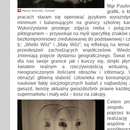
Mgr Paulin
grafik, o 
Hanna Grzonka „Turysta”
pracach staram się operować językiem wyrazist
minimum i balansującym na granicy szkolnej kar
Wykorzystanie prostego zdjęcia nieba i połącz
piktogramem – przywołuje na myśl specyfikę znaków 
bezkompromisowo zredukowanej do podstawowej i czyte
tj.: „Wielki Wóz” i „Mały Wóz”, są refleksją na tem
przeobrażeń zachodzących współcześnie. Wiedz
zmieniają pojęcie dystansu geograficznego. Świat 
dla nas swoje granice jak i kurczy się, dzięki pły
światem realnym a rzeczywistością wirtualną
nieograniczonymi ilościami obrazów i informacji
obnażyć główną słabość człowieka ery konsumpcjo
naukowe fakty socjologicznych badań z najbardziej 
gwiazd, tworzę aktualny gwiazdozbiór prawie każdeg
supermarketu i mały wóz – kosz na zakupy.
Celem pro
zespołu 
poprzez t
realizację
wspólne d
współtwo