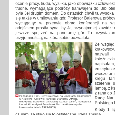
ocenie pracy, trudu, wysiłku, jako obowiązku człowie
trudne, wymagające podróży tramwajem do Biblioteki
była Jej drugim domem. Do ostatnich chwil ta wysoka 
się także w umiłowaniu gór. Profesor Bajerowa próbow
wyciągając w przerwie obrad konferencji na ws
odejściem prosiła syna, by Ją przynajmniej zawiózł
jeszcze spojrzeć na panoramę gór. To przywiąza
przyjemnością, na którą sobie pozwalała.
Ze względ
krakowsc
nazwal
księżnicz
napisała
emeryturz
wieczoram
kręgu lam
szalenie 
lampą, z ks
z rana do 
Pożegnanie Prof. Ireny Bajerowej na Cmentarzu Rakowickim
Radę Nauk
w Krakowie. Od lewej: kardynał Stanisław Dziwisz,
metropolita krakowski; arcybiskup Damian Zimoń, metropolita
Polskiego 
katowicki i kardynał Franciszek Macharski (metropolita
krakowski w latach 1979-2005)
Kiedy 1 li
czułam, że stało się to ostateczne. Irena zmarła