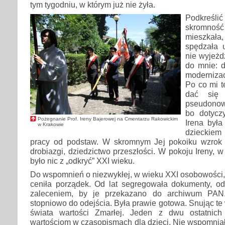
tym tygodniu, w którym już nie żyła.
Podkreśl
skromnoś
mieszkała,
spędzała 
nie wyjeżd
do mnie: d
modernizac
Po co mi t
dać się
pseudonow
bo dotyczy
Pożegnanie Prof. Ireny Bajerowej na Cmentarzu Rakowickim
Irena była
w Krakowie
dzieckiem 
pracy od podstaw. W skromnym Jej pokoiku wzrok
drobiazgi, dziedzictwo przeszłości. W pokoju Ireny, 
było nic z „odkryć” XXI wieku.
Do wspomnień o niezwykłej, w wieku XXI osobowości,
ceniła porządek. Od lat segregowała dokumenty, odbit
zaleceniem, by je przekazano do archiwum PAN.
stopniowo do odejścia. Była prawie gotowa. Snując t
świata wartości Zmarłej. Jeden z dwu ostatnich 
wartościom w czasopismach dla dzieci. Nie wspomnia