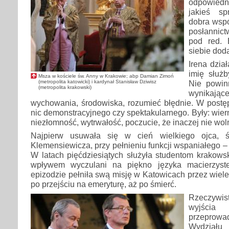
odpowiedn
jakieś sp
dobra wspól
posłannict
pod red. 
siebie dod
Irena dzia
imię służb
Msza w kościele św. Anny w Krakowie; abp Damian Zimoń
(metropolita katowicki) i kardynał Stanisław Dziwisz
Nie powinn
(metropolita krakowski)
wynikają
wychowania, środowiska, rozumieć błędnie. W postęp
nic demonstracyjnego czy spektakularnego. Były: wier
niezłomność, wytrwałość, poczucie, że inaczej nie wol
Najpierw usuwała się w cień wielkiego ojca, ś
Klemensiewicza, przy pełnieniu funkcji wspaniałego – 
W latach pięćdziesiątych służyła studentom krakowski
wpływem wyczulani na piękno języka macierzys
epizodzie pełniła swą misję w Katowicach przez wiele
po przejściu na emeryturę, aż po śmierć.
Rzeczywis
wyjścia
przepro
Wydział