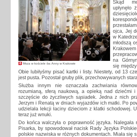
Skąd mo
upłynęło ż
dzies
koresp
przestała
ojca, Jej 
w Katedrze
młodszą os
Krako
przepraco
na Górnym
Msza w kościele św. Anny w Krakowie
się między
Obie lubiłyśmy pisać kartki i listy. Niestety, od 13 cz
jest pusta. Pozostał gruby plik, przechowywanych star
Służba innym nie oznaczała zachwiania równow
rozumianą, sferą naukową, a opieką nad dziećmi i
szczęście do życzliwych sąsiadek. Jedna z nich p
Jerzym i Renatą w dniach wyjazdów ich matki. Po po
udzielała lekcji łaciny dzieciom z klatki schodowej. 
teraz już wnuki.
Do końca walczyła o poprawność języka. Nalegała 
Pisarka, by spowodował nacisk Rady Języka Polski
polskie nazwiska w różnych dokumentach. Miała się s