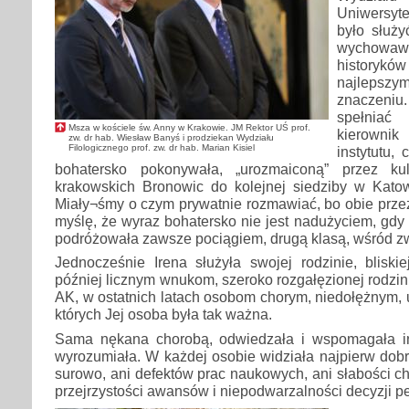
Uniwersyt
było służy
wychow
historykó
najleps
znaczeniu
spełniać
Msza w kościele św. Anny w Krakowie. JM Rektor UŚ prof.
kierowni
zw. dr hab. Wiesław Banyś i prodziekan Wydziału
Filologicznego prof. zw. dr hab. Marian Kisiel
instytutu, 
bohatersko pokonywała, „urozmaiconą” przez ku
krakowskich Bronowic do kolejnej siedziby w Kat
Miały¬śmy o czym prywatnie rozmawiać, bo obie prze
myślę, że wyraz bohatersko nie jest nadużyciem, gdy 
podróżowała zawsze pociągiem, drugą klasą, wśród zw
Jednocześnie Irena służyła swojej rodzinie, bliski
później licznym wnukom, szeroko rozgałęzionej rodzi
AK, w ostatnich latach osobom chorym, niedołężnym, 
których Jej osoba była tak ważna.
Sama nękana chorobą, odwiedzała i wspomagała in
wyrozumiała. W każdej osobie widziała najpierw dobr
surowo, ani defektów prac naukowych, ani słabości cha
przejrzystości awansów i niepodwarzalności decyzji p