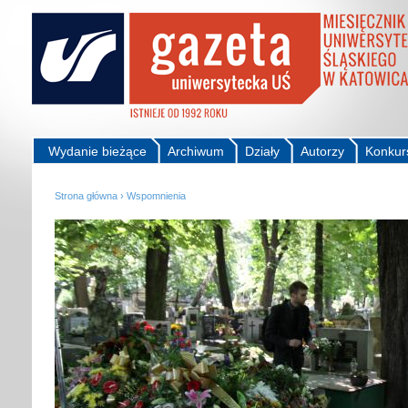
Wydanie bieżące
Archiwum
Działy
Autorzy
Konkur
Strona główna
›
Wspomnienia