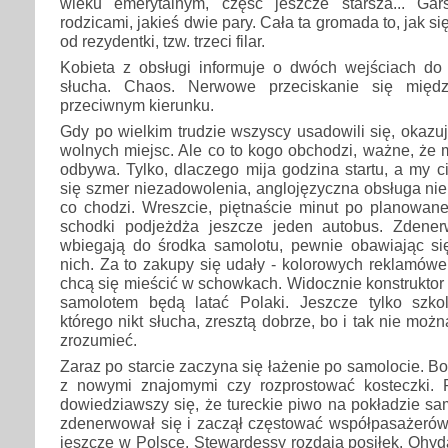
wieku emerytalnym, część jeszcze starsza... Gar
rodzicami, jakieś dwie pary. Cała ta gromada to, jak s
od rezydentki, tzw. trzeci filar.
Kobieta z obsługi informuje o dwóch wejściach do s
słucha. Chaos. Nerwowe przeciskanie się międ
przeciwnym kierunku.
Gdy po wielkim trudzie wszyscy usadowili się, okazuj
wolnych miejsc. Ale co to kogo obchodzi, ważne, że m
odbywa. Tylko, dlaczego mija godzina startu, a my 
się szmer niezadowolenia, anglojęzyczna obsługa nie 
co chodzi. Wreszcie, piętnaście minut po planowane
schodki podjeżdża jeszcze jeden autobus. Zdener
wbiegają do środka samolotu, pewnie obawiając si
nich. Za to zakupy się udały - kolorowych reklamówek
chcą się mieścić w schowkach. Widocznie konstruktor 
samolotem będą latać Polaki. Jeszcze tylko szko
którego nikt słucha, zresztą dobrze, bo i tak nie moż
zrozumieć.
Zaraz po starcie zaczyna się łażenie po samolocie. 
z nowymi znajomymi czy rozprostować kosteczki.
dowiedziawszy się, że tureckie piwo na pokładzie sam
zdenerwował się i zaczął częstować współpasażerów 
jeszcze w Polsce. Stewardessy rozdają posiłek. Ohyd