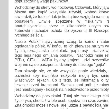
dopuszczalną wagę pakunków.
Wchodzimy do strefy wolnocłowej. Człowiek, który ją 
Można tam kupić wszystkie używki, wobec który
stwierdził, że ludzie i tak je kupią bez względu na ce
podatkiem. Chwile spędzane w fiskalnym ra
anarchistycznie - przez te kilkanaście złotych os
żubrówki nachodzi ochota do życzenia III Rzeczpos
rychłego zejścia.
Nasze Polaki najwyraźniej czują to samo i zabi
ogołacanie półek. W końcu to ich pierwsze na tym wy
żytnia, szwajcarska czekolada, papierosy - twarze 
tego legalnego omijania podatku. Nachodzi mnie ref
PIT-u, CIT-u i VAT-u byłaby krajem ludzi szczęśli
wbijane są do paszportu. Idziemy do naszego "gejta".
Tam okazuje się, że nie wszystkie panie wiedziały, 
paznokci czy maleńkie nożyczki mogą być śmie
właściwych rękach. Co z tego, że informacja o t
jeszcze przed bramkami. Starsza pani próbuje ratow
jest nieubłagany - koszyk na niedozwolone przedmioty
Wchodzimy do poczekalni. Tutaj nie ma niczego cie
życiorysu, chociaż wiele osób spędza ten czas zawie
Znajomości może i nowe, ale ludzie z pewnością nie