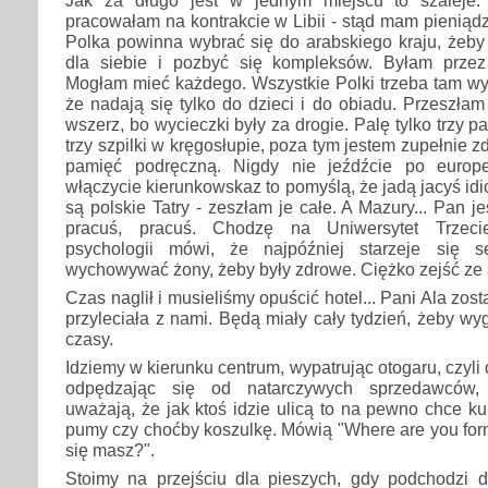
pracowałam na kontrakcie w Libii - stąd mam pieniąd
Polka powinna wybrać się do arabskiego kraju, żeby
dla siebie i pozbyć się kompleksów. Byłam przez
Mogłam mieć każdego. Wszystkie Polki trzeba tam wys
że nadają się tylko do dzieci i do obiadu. Przeszłam
wszerz, bo wycieczki były za drogie. Palę tylko trzy 
trzy szpilki w kręgosłupie, poza tym jestem zupełnie 
pamięć podręczną. Nigdy nie jeźdźcie po europ
włączycie kierunkowskaz to pomyślą, że jadą jacyś idioc
są polskie Tatry - zeszłam je całe. A Mazury... Pan j
pracuś, pracuś. Chodzę na Uniwersytet Trzeci
psychologii mówi, że najpóźniej starzeje się 
wychowywać żony, żeby były zdrowe. Ciężko zejść ze s
Czas naglił i musieliśmy opuścić hotel... Pani Ala zost
przyleciała z nami. Będą miały cały tydzień, żeby wy
czasy.
Idziemy w kierunku centrum, wypatrując otogaru, czyl
odpędzając się od natarczywych sprzedawców, k
uważają, że jak ktoś idzie ulicą to na pewno chce ku
pumy czy choćby koszulkę. Mówią "Where are you for
się masz?".
Stoimy na przejściu dla pieszych, gdy podchodzi d