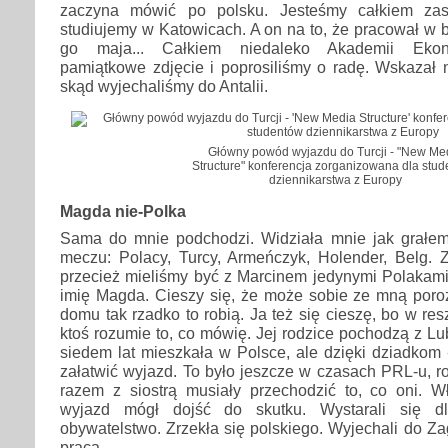
zaczyna mówić po polsku. Jesteśmy całkiem zas
studiujemy w Katowicach. A on na to, że pracował w 
go maja... Całkiem niedaleko Akademii Ekono
pamiątkowe zdjęcie i poprosiliśmy o radę. Wskazał 
skąd wyjechaliśmy do Antalii.
Główny powód wyjazdu do Turcji - "New Me
Structure" konferencja zorganizowana dla stu
dziennikarstwa z Europy
Magda nie-Polka
Sama do mnie podchodzi. Widziała mnie jak grał
meczu: Polacy, Turcy, Armeńczyk, Holender, Belg. 
przecież mieliśmy być z Marcinem jedynymi Polakami
imię Magda. Cieszy się, że może sobie ze mną por
domu tak rzadko to robią. Ja też się cieszę, bo w r
ktoś rozumie to, co mówię. Jej rodzice pochodzą z Lu
siedem lat mieszkała w Polsce, ale dzięki dziadkom
załatwić wyjazd. To było jeszcze w czasach PRL-u, ro
razem z siostrą musiały przechodzić to, co oni. W
wyjazd mógł dojść do skutku. Wystarali się dl
obywatelstwo. Zrzekła się polskiego. Wyjechali do Za
praca.