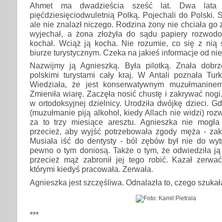
Ahmet ma dwadzieścia sześć lat. Dwa lata
pięćdziesięciodwuletnią Polką. Pojechali do Polski. 
ale nie znalazł niczego. Rodzina żony nie chciała go
wyjechał, a żona złożyła do sądu papiery rozwodo
kochał. Wciąż ją kocha. Nie rozumie, co się z nią 
biurze turystycznym. Czeka na jakieś informacje od nie
Nazwijmy ją Agnieszką. Była pilotką. Znała dobrze
polskimi turystami cały kraj. W Antali poznała Tur
Wiedziała, że jest konserwatywnym muzułmaninem
Zmieniła wiarę. Zaczęła nosić chustę i zakrywać nog
w ortodoksyjnej dzielnicy. Urodziła dwójkę dzieci. G
(muzułmanie piją alkohol, kiedy Allach nie widzi) rozw
za to trzy miesiące aresztu. Agnieszka nie mogł
przecież, aby wyjść potrzebowała zgody męża - zakup
Musiała iść do dentysty - ból zębów był nie do wyt
pewno o tym doniosą. Także o tym, że odwiedziła ją 
przecież mąż zabronił jej tego robić. Kazał zerwać
którymi kiedyś pracowała. Zerwała.
Agnieszka jest szczęśliwa. Odnalazła to, czego szukała
***