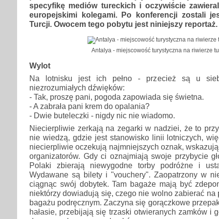
specyfikę mediów tureckich i oczywiście zawiera
europejskimi kolegami. Po konferencji zostali j
Turcji. Owocem tego pobytu jest niniejszy reportaż.
Antalya - miejscowość turystyczna na riwierze tu
Wylot
Na lotnisku jest ich pełno - przecież są u sieb
niezrozumiałych dźwięków:
- Tak, proszę pani, pogoda zapowiada się świetna.
- A zabrała pani krem do opalania?
- Dwie buteleczki - nigdy nic nie wiadomo.
Niecierpliwie zerkają na zegarki w nadziei, że to prz
nie wiedzą, gdzie jest stanowisko linii lotniczych, w
niecierpliwie oczekują najmniejszych oznak, wskazują
organizatorów. Gdy ci oznajmiają swoje przybycie 
Polaki zbierają niewygodne torby podróżne i ust
Wydawane są bilety i "vouchery". Zaopatrzony w nie
ciągnąc swój dobytek. Tam bagaże mają być zdepo
niektórzy dowiadują się, czego nie wolno zabierać na
bagażu podręcznym. Zaczyna się gorączkowe przep
hałasie, przebijają się trzaski otwieranych zamków i 