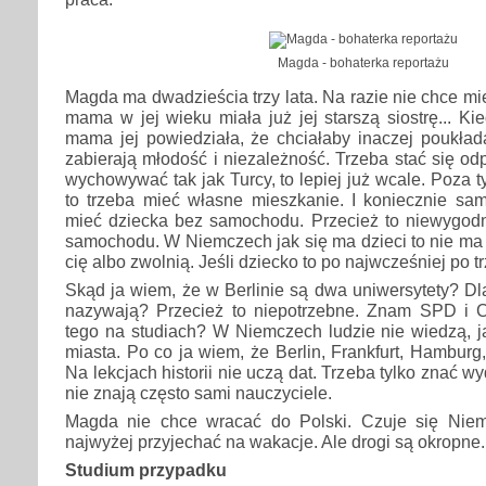
Magda - bohaterka reportażu
Magda ma dwadzieścia trzy lata. Na razie nie chce mie
mama w jej wieku miała już jej starszą siostrę... Ki
mama jej powiedziała, że chciałaby inaczej poukład
zabierają młodość i niezależność. Trzeba stać się od
wychowywać tak jak Turcy, to lepiej już wcale. Poza t
to trzeba mieć własne mieszkanie. I koniecznie s
mieć dziecka bez samochodu. Przecież to niewygodn
samochodu. W Niemczech jak się ma dzieci to nie ma s
cię albo zwolnią. Jeśli dziecko to po najwcześniej po t
Skąd ja wiem, że w Berlinie są dwa uniwersytety? Dl
nazywają? Przecież to niepotrzebne. Znam SPD 
tego na studiach? W Niemczech ludzie nie wiedzą, j
miasta. Po co ja wiem, że Berlin, Frankfurt, Hambur
Na lekcjach historii nie uczą dat. Trzeba tylko znać wy
nie znają często sami nauczyciele.
Magda nie chce wracać do Polski. Czuje się Nie
najwyżej przyjechać na wakacje. Ale drogi są okropne.
Studium przypadku