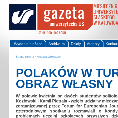
Wydanie bieżące
Archiwum
Działy
Autorzy
Konkur
Strona główna
›
Niesklasyfikowane
POLAKÓW W TUR
OBRAZ WŁASNY
W połowie kwietnia br. dwóch studentów politol
Kozłowski i Kamil Pietrala - wzięło udział w międz
zorganizowanej przez Forum for Europenian Journ
czterodniowym spotkaniu rozmawiali o kondyc
problemach uczelni szkolących przyszłych dzie