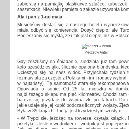
zabierają na pamiątkę plastikowe sztućce, kubeczek
saszetkach. Niewielu pamięta o zakazie używania kom
Ala i pan z 1-go maja
Musieliśmy dostać się z naszego hotelu wycieczkow
miała odbyć się konferencja. Dosyć ciepło, ale Tur
Pocieszamy się myślą, że i tak jest cieplej niż w Polsce
Meczet w Antali
Gdy zeszliśmy na śniadanie, siedziała już tam pewn
koło sześćdziesiątki, ślicznie opalona blondynka, ki
Ucieszyła się na nasz widok. Przyjechała tydzień t
rozmawiała za często z Polakami - inni rodacy wybrali 
w najtańszy). Tę samotność stara się rekompensow
Opowiada o sobie. Od 25 lat mieszka w domku
najbliższego sklepu ma pięć kilometrów. Chodzi tam c
bardzo się przydaje do wspinaczki po Tatrach. Do 
jakie udaje się jej kupić podczas licznych wojaży. Zjeź
Była w 35 krajach. Turcja jest trzydziestym szóstym.
- W Trypolisie, jeżdżąc na rowerze, czytają książki
przełyku. Jestem wodnikiem - wodnik jest popieprzon
Jak za długo jest w jednym miejscu to szaleje