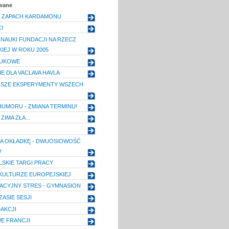
owane
I ZAPACH KARDAMONU
I
 NAUKI FUNDACJI NA RZECZ
KIEJ W ROKU 2005
AUKOWE
E DLA VACLAVA HAVLA
JSZE EKSPERYMENTY WSZECH
 HUMORU - ZMIANA TERMINU!
 ZIMA ZŁA...
A OKŁADKĘ - DWUOSIOWOŚĆ
W
SKIE TARGI PRACY
KULTURZE EUROPEJSKIEJ
ACYJNY STRES - GYMNASION
ASIE SESJI
DAKCJI
E FRANCJI