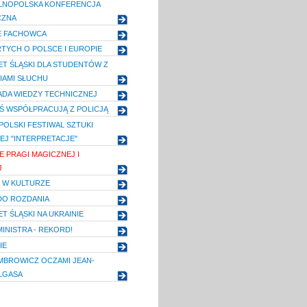
OGÓLNOPOLSKA KONFERENCJA
CZNA
E FACHOWCA
RTYCH O POLSCE I EUROPIE
T ŚLĄSKI DLA STUDENTÓW Z
IAMI SŁUCHU
IADA WIEDZY TECHNICZNEJ
Ś WSPÓŁPRACUJĄ Z POLICJĄ
POLSKI FESTIWAL SZTUKI
EJ "INTERPRETACJE"
 PRAGI MAGICZNEJ I
J
 W KULTURZE
DO ROZDANIA
T ŚLĄSKI NA UKRAINIE
INISTRA - REKORD!
IE
MBROWICZ OCZAMI JEAN-
ALGASA