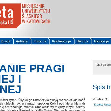
Działy
Autorzy
Konkurs
Konferencja
Historia
Redakcja
NIE PRAGI
Ten artykuł 
EJ I
NEJ
Spis t
Kronika UŚ
niwersytetu Śląskiego zakończyło swoją roczną działalność
ły ubiegły rok, w ramach spotkań Koła i pod kierunkiem dr
Kronika Uniwe
się antropologią miasta. Omawialiśmy między innymi teksty
ina, Haintza Paetzolda, Yi-Fu Tuana. Wyczuliły nas one na