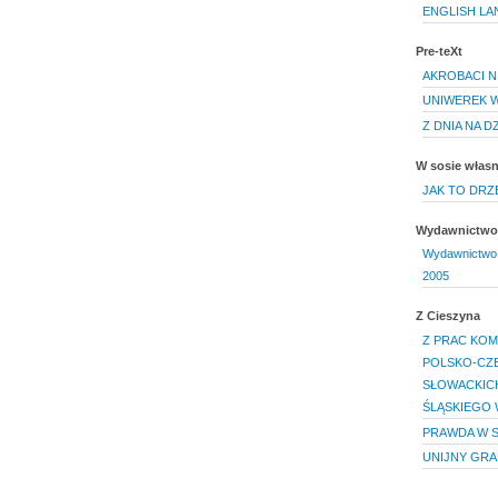
ENGLISH L
Pre-teXt
AKROBACI N
UNIWEREK 
Z DNIA NA D
W sosie włas
JAK TO DRZ
Wydawnictwo 
Wydawnictwo U
2005
Z Cieszyna
Z PRAC KOM
POLSKO-CZE
SŁOWACKICH
ŚLĄSKIEGO W
PRAWDA W S
UNIJNY GRAN