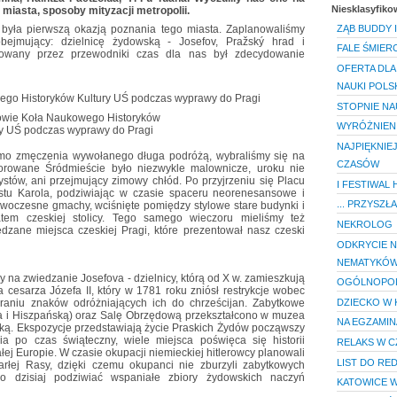
Niesklasyfik
 miasta, sposoby mityzacji metropolii.
była pierwszą okazją poznania tego miasta. Zaplanowaliśmy
ZĄB BUDDY 
ejmujący: dzielnicę żydowską - Josefov, Pražský hrad i
FALE ŚMIERC
cowany przez przewodniki czas dla nas był zdecydowanie
OFERTA DLA
NAUKI POLS
STOPNIE N
owie Koła Naukowego Historyków
WYRÓŻNIENI
ry UŚ podczas wyprawy do Pragi
NAJPIĘKNIE
imo zmęczenia wywołanego długa podróżą, wybraliśmy się na
CZASÓW
orowane Śródmieście było niezwykle malownicze, uroku nie
ystów, ani przejmujący zimowy chłód. Po przyjrzeniu się Placu
I FESTIWAL
tu Karola, podziwiając w czasie spaceru neorenesansowe i
... PRZYSZŁA
woczesne gmachy, wciśnięte pomiędzy stylowe stare budynki i
tem czeskiej stolicy. Tego samego wieczoru mieliśmy też
NEKROLOG
dzane miejsca czeskiej Pragi, które prezentował nasz czeski
ODKRYCIE N
NEMATYKÓ
 na zwiedzanie Josefova - dzielnicy, którą od X w. zamieszkują
OGÓLNOPOL
 cesarza Józefa II, który w 1781 roku zniósł restrykcje wobec
DZIECKO W 
aniu znaków odróżniających ich do chrześcijan. Zabytkowe
la i Hiszpańską) oraz Salę Obrzędową przekształcono w muzea
NA EGZAMIN
wską. Ekspozycje przedstawiają życie Praskich Żydów począwszy
a po czas świąteczny, wiele miejsca poświęca się historii
RELAKS W CZ
j Europie. W czasie okupacji niemieckiej hitlerowcy planowali
LIST DO RE
łej Rasy, dzięki czemu okupanci nie zburzyli zabytkowych
dzisiaj podziwiać wspaniałe zbiory żydowskich naczyń
KATOWICE W