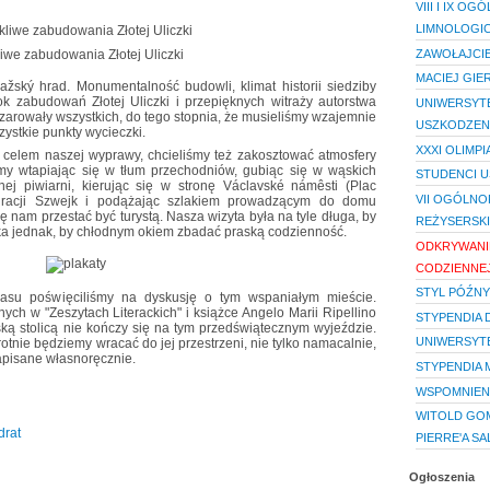
VIII I IX 
LIMNOLOGI
ZAWOŁAJCI
iwe zabudowania Złotej Uliczki
MACIEJ GIE
ažský hrad. Monumentalność budowli, klimat historii siedziby
rok zabudowań Złotej Uliczki i przepięknych witraży autorstwa
UNIWERSYTE
zarowały wszystkich, do tego stopnia, że musieliśmy wzajemnie
USZKODZEN
ystkie punkty wycieczki.
XXXI OLIMP
o celem naszej wyprawy, chcieliśmy też zakosztować atmosfery
śmy wtapiając się w tłum przechodniów, gubiąc się w wąskich
STUDENCI U
nej piwiarni, kierując się w stronę Václavské námêsti (Plac
VII OGÓLNO
auracji Szwejk i podążając szlakiem prowadzącym do domu
ię nam przestać być turystą. Nasza wizyta była na tyle długa, by
REŻYSERSKI
ótka jednak, by chłodnym okiem zbadać praską codzienność.
ODKRYWANIE
CODZIENNE
STYL PÓŹNY
asu poświęciliśmy na dyskusję o tym wspaniałym mieście.
ych w "Zeszytach Literackich" i książce Angelo Marii Ripellino
STYPENDIA 
ską stolicą nie kończy się na tym przedświątecznym wyjeździe.
UNIWERSYTE
tnie będziemy wracać do jej przestrzeni, nie tylko namacalnie,
napisane własnoręcznie.
STYPENDIA M
WSPOMNIEN
WITOLD GO
drat
PIERRE'A S
Ogłoszenia