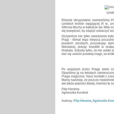
Urokl
Równie skrupulatnie zwiedziliśmy Pr
czeskich królów sięgającej IX w., u
Alfonsa Muchy w katedrze św. Wita oc
się popędzać, by zdążyć zobaczyć wsz
Oczywiście nie tylko zwiedzanie był
Pragi - klimat tego miejsca poczuli
praskich uliczkach, poszukując słyn
Wacława), jedząc knedliki w rest
Hrabala. Szkoda tylko, że nie udało s
dać się uwieść praskiej magii, za kr
Po wojażach przez Pragę wiele cz
Oparliśmy ją na tekstach zamieszczon
Praga magiczna
. Nasz kontakt z cze
Mamy nadzieję, że jeszcze niejednokro
ale także poprzez teksty, również te 
Filip Herama
Agnieszka Kondrat
Autorzy:
Filip Herama
,
Agnieszka Kon