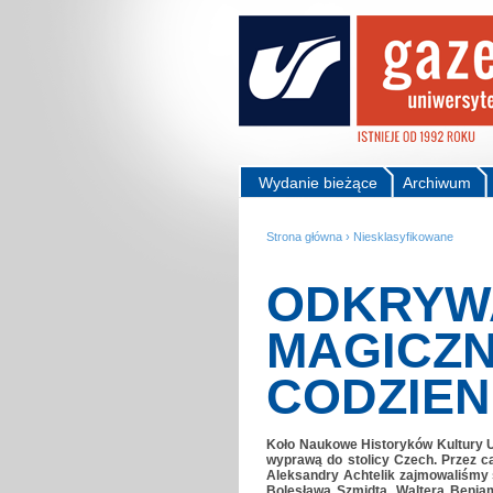
Wydanie bieżące
Archiwum
Strona główna
›
Niesklasyfikowane
ODKRYWA
MAGICZN
CODZIEN
Koło Naukowe Historyków Kultury U
wyprawą do stolicy Czech. Przez ca
Aleksandry Achtelik zajmowaliśmy 
Bolesława Szmidta, Waltera Benjam