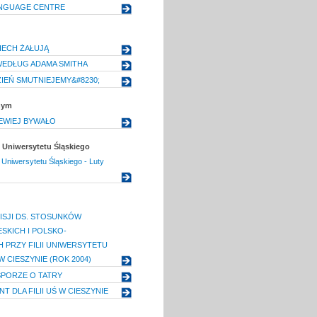
ANGUAGE CENTRE
IECH ŻAŁUJĄ
WEDŁUG ADAMA SMITHA
ZIEŃ SMUTNIEJEMY&#8230;
nym
EWIEJ BYWAŁO
Uniwersytetu Śląskiego
niwersytetu Śląskiego - Luty
ISJI DS. STOSUNKÓW
SKICH I POLSKO-
 PRZY FILII UNIWERSYTETU
 CIESZYNIE (ROK 2004)
PORZE O TATRY
T DLA FILII UŚ W CIESZYNIE