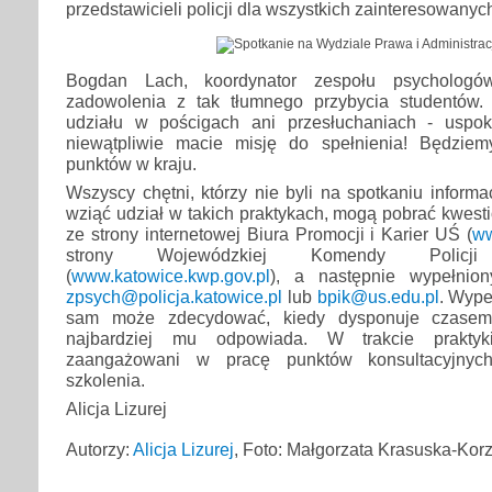
przedstawicieli policji dla wszystkich zainteresowanyc
Bogdan Lach, koordynator zespołu psycholo
zadowolenia z tak tłumnego przybycia studentów.
udziału w pościgach ani przesłuchaniach - uspok
niewątpliwie macie misję do spełnienia! Będziem
punktów w kraju.
Wszyscy chętni, którzy nie byli na spotkaniu inform
wziąć udział w takich praktykach, mogą pobrać kwest
ze strony internetowej Biura Promocji i Karier UŚ (
ww
strony Wojewódzkiej Komendy Polic
(
www.katowice.kwp.gov.pl
), a następnie wypełnio
zpsych@policja.katowice.pl
lub
bpik@us.edu.pl
. Wype
sam może zdecydować, kiedy dysponuje czasem
najbardziej mu odpowiada. W trakcie praktyk
zaangażowani w pracę punktów konsultacyjnyc
szkolenia.
Alicja Lizurej
Autorzy:
Alicja Lizurej
, Foto: Małgorzata Krasuska-Kor