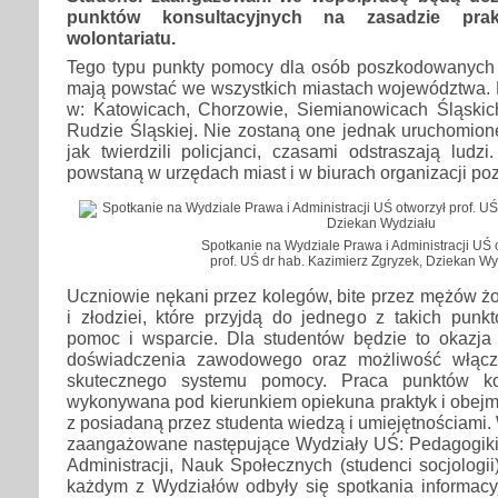
punktów konsultacyjnych na zasadzie prak
wolontariatu.
Tego typu punkty pomocy dla osób poszkodowanych
mają powstać we wszystkich miastach województwa.
w: Katowicach, Chorzowie, Siemianowicach Śląskich
Rudzie Śląskiej. Nie zostaną one jednak uruchomion
jak twierdzili policjanci, czasami odstraszają ludzi
powstaną w urzędach miast i w biurach organizacji p
Spotkanie na Wydziale Prawa i Administracji UŚ 
prof. UŚ dr hab. Kazimierz Zgryzek, Dziekan Wy
Uczniowie nękani przez kolegów, bite przez mężów ż
i złodziei, które przyjdą do jednego z takich punk
pomoc i wsparcie. Dla studentów będzie to okazj
doświadczenia zawodowego oraz możliwość włącz
skutecznego systemu pomocy. Praca punktów kon
wykonywana pod kierunkiem opiekuna praktyk i obejm
z posiadaną przez studenta wiedzą i umiejętnościami.
zaangażowane następujące Wydziały UŚ: Pedagogiki i
Administracji, Nauk Społecznych (studenci socjologii
każdym z Wydziałów odbyły się spotkania informac