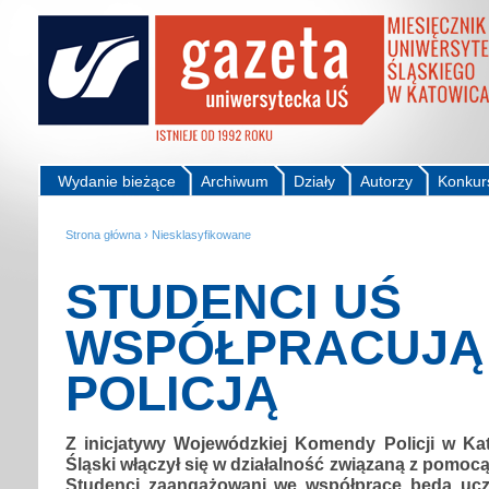
Wydanie bieżące
Archiwum
Działy
Autorzy
Konkur
Strona główna
›
Niesklasyfikowane
STUDENCI UŚ
WSPÓŁPRACUJĄ
POLICJĄ
Z inicjatywy Wojewódzkiej Komendy Policji w Ka
Śląski włączył się w działalność związaną z pomocą
Studenci zaangażowani we współpracę będą ucz