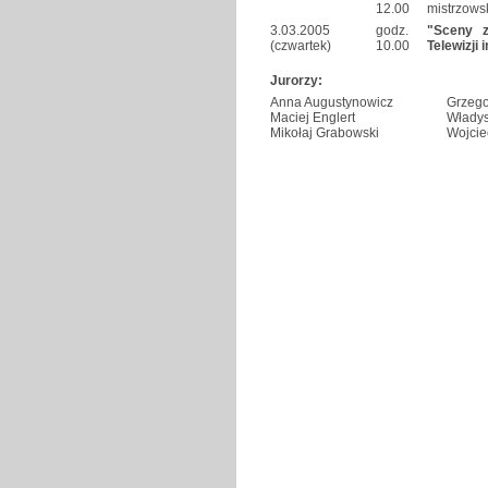
12.00
mistrzowsk
3.03.2005
godz.
"Sceny z
(czwartek)
10.00
Telewizji
Jurorzy:
Anna Augustynowicz
Grzego
Maciej Englert
Władys
Mikołaj Grabowski
Wojcie