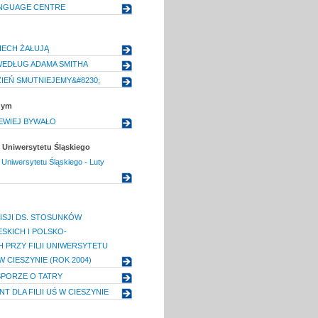
ANGUAGE CENTRE
IECH ŻAŁUJĄ
WEDŁUG ADAMA SMITHA
ZIEŃ SMUTNIEJEMY&#8230;
nym
EWIEJ BYWAŁO
Uniwersytetu Śląskiego
niwersytetu Śląskiego - Luty
ISJI DS. STOSUNKÓW
SKICH I POLSKO-
 PRZY FILII UNIWERSYTETU
 CIESZYNIE (ROK 2004)
PORZE O TATRY
T DLA FILII UŚ W CIESZYNIE