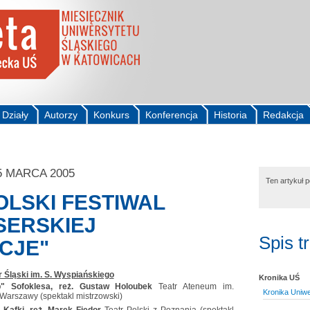
Działy
Autorzy
Konkurs
Konferencja
Historia
Redakcja
5 MARCA 2005
Ten artykuł 
OLSKI FESTIWAL
SERSKIEJ
Spis t
CJE"
r Śląski im. S. Wyspiańskiego
Kronika UŚ
" Sofoklesa, reż. Gustaw Holoubek
Teatr Ateneum im.
Kronika Uniwe
 Warszawy (spektakl mistrzowski)
 Kafki, reż. Marek Fiedor
Teatr Polski z Poznania (spektakl