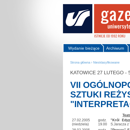
Wydanie bieżące
Archiwum
Strona główna
›
Niesklasyfikowane
KATOWICE 27 LUTEGO - 
VII OGÓLNOP
SZTUKI REŻY
"INTERPRETA
Teat
27.02.2005
godz.
"Król Edyp
(niedziela)
19.00
S.Jaracza z
28.02.2005
godz.
"Proces" F.