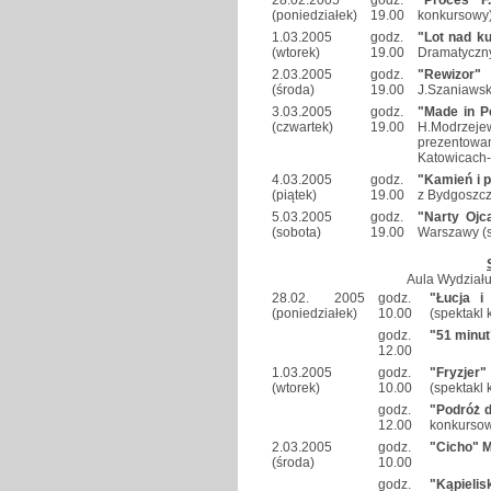
(poniedziałek)
19.00
konkursowy
1.03.2005
godz.
"Lot nad k
(wtorek)
19.00
Dramatyczny
2.03.2005
godz.
"Rewizor" 
(środa)
19.00
J.Szaniawsk
3.03.2005
godz.
"Made in P
(czwartek)
19.00
H.Modrzej
prezentowa
Katowicach
4.03.2005
godz.
"Kamień i p
(piątek)
19.00
z Bydgoszcz
5.03.2005
godz.
"Narty Ojca
(sobota)
19.00
Warszawy (s
Aula Wydział
28.02. 2005
godz.
"Łucja i
(poniedziałek)
10.00
(spektakl
godz.
"51 minut"
12.00
1.03.2005
godz.
"Fryzjer
(wtorek)
10.00
(spektakl
godz.
"Podróż d
12.00
konkurso
2.03.2005
godz.
"Cicho" M
(środa)
10.00
godz.
"Kąpieli