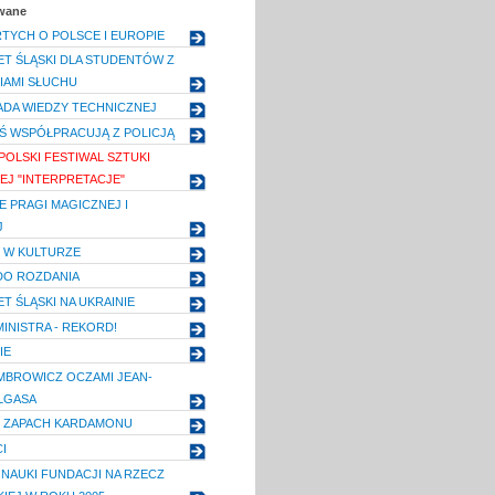
owane
RTYCH O POLSCE I EUROPIE
T ŚLĄSKI DLA STUDENTÓW Z
IAMI SŁUCHU
IADA WIEDZY TECHNICZNEJ
Ś WSPÓŁPRACUJĄ Z POLICJĄ
POLSKI FESTIWAL SZTUKI
EJ "INTERPRETACJE"
 PRAGI MAGICZNEJ I
J
 W KULTURZE
DO ROZDANIA
T ŚLĄSKI NA UKRAINIE
INISTRA - REKORD!
IE
MBROWICZ OCZAMI JEAN-
ALGASA
I ZAPACH KARDAMONU
I
 NAUKI FUNDACJI NA RZECZ