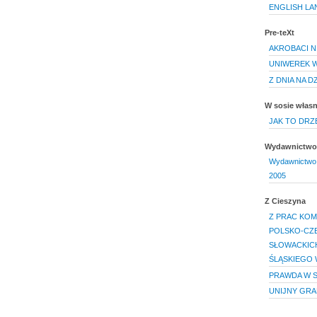
ENGLISH L
Pre-teXt
AKROBACI N
UNIWEREK 
Z DNIA NA D
W sosie włas
JAK TO DRZ
Wydawnictwo 
Wydawnictwo U
2005
Z Cieszyna
Z PRAC KOM
POLSKO-CZE
SŁOWACKICH
ŚLĄSKIEGO W
PRAWDA W S
UNIJNY GRAN