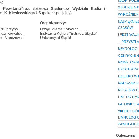
NAUKI POLS
i)
STOPNIE N
 Powstania"reż. zbiorowa Studentów Wydziału Radia i
 im. K. Kieślowskiego UŚ
(pokaz specjalny)
WYRÓŻNIENI
NAJPIĘKNIE
Organizatorzy:
CZASÓW
rz Jarzyna
Urząd Miasta Katowice
ław Kowalski
Instytucja Kultury "Estrada Śląska"
I FESTIWAL
ch Marczewski
Uniwersytet Śląski
... PRZYSZŁA
NEKROLOG
ODKRYCIE N
NEMATYKÓ
OGÓLNOPOL
DZIECKO W 
NA EGZAMIN
RELAKS W CZ
LIST DO RE
KATOWICE W
VIII I IX 
LIMNOLOGI
ZAWOŁAJCI
Ogłoszenia