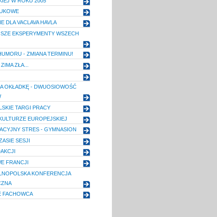
KIEJ W ROKU 2005
AUKOWE
E DLA VACLAVA HAVLA
JSZE EKSPERYMENTY WSZECH
 HUMORU - ZMIANA TERMINU!
 ZIMA ZŁA...
A OKŁADKĘ - DWUOSIOWOŚĆ
W
SKIE TARGI PRACY
KULTURZE EUROPEJSKIEJ
ACYJNY STRES - GYMNASION
ASIE SESJI
DAKCJI
E FRANCJI
OGÓLNOPOLSKA KONFERENCJA
CZNA
E FACHOWCA