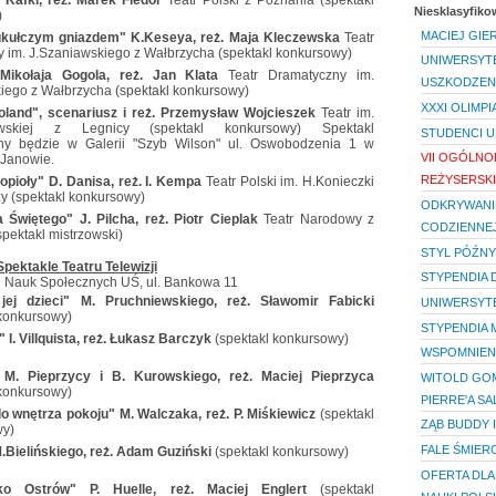
Niesklasyfik
)
MACIEJ GIE
ukułczym gniazdem" K.Keseya, reż. Maja Kleczewska
Teatr
 im. J.Szaniawskiego z Wałbrzycha (spektakl konkursowy)
UNIWERSYTE
Mikołaja Gogola, reż. Jan Klata
Teatr Dramatyczny im.
USZKODZEN
iego z Wałbrzycha (spektakl konkursowy)
XXXI OLIMP
oland", scenariusz i reż. Przemysław Wojcieszek
Teatr im.
ewskiej z Legnicy (spektakl konkursowy) Spektakl
STUDENCI U
ny będzie w Galerii "Szyb Wilson" ul. Oswobodzenia 1 w
VII OGÓLNO
-Janowie.
REŻYSERSKI
opioły" D. Danisa, reż. I. Kempa
Teatr Polski im. H.Konieczki
y (spektakl konkursowy)
ODKRYWANIE
 Świętego" J. Pilcha, reż. Piotr Cieplak
Teatr Narodowy z
CODZIENNE
pektakl mistrzowski)
STYL PÓŹNY
Spektakle Teatru Telewizji
STYPENDIA 
u Nauk Społecznych UŚ, ul. Bankowa 11
 jej dzieci" M. Pruchniewskiego, reż. Sławomir Fabicki
UNIWERSYTE
 konkursowy)
STYPENDIA M
 I. Villquista, reż. Łukasz Barczyk
(spektakl konkursowy)
WSPOMNIEN
" M. Pieprzycy i B. Kurowskiego, reż. Maciej Pieprzyca
WITOLD GO
 konkursowy)
PIERRE'A S
o wnętrza pokoju" M. Walczaka, reż. P. Miśkiewicz
(spektakl
ZĄB BUDDY 
wy)
FALE ŚMIERC
.Bielińskiego, reż. Adam Guziński
(spektakl konkursowy)
OFERTA DLA
sko Ostrów" P. Huelle, reż. Maciej Englert
(spektakl