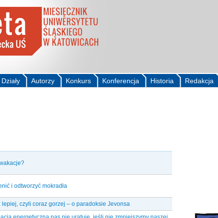
Działy
Autorzy
Konkurs
Konferencja
Historia
Redakcja
 wakacje?
nić i odtworzyć mokradła
 lepiej, czyli coraz gorzej – o paradoksie Jevonsa
acja energetyczna nas nie uratuje, jeśli nie zmniejszymy naszej