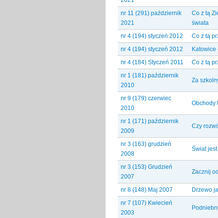
nr 11 (291) październik
Co z tą Z
2021
świata
nr 4 (194) styczeń 2012
Co z tą p
nr 4 (194) styczeń 2012
Katowice 
nr 4 (184) Styczeń 2011
Co z tą p
nr 1 (181) październik
Za szkol
2010
nr 9 (179) czerwiec
Obchody 
2010
nr 1 (171) październik
Czy rozwó
2009
nr 3 (163) grudzień
Świat jes
2008
nr 3 (153) Grudzień
Zacznij od
2007
nr 8 (148) Maj 2007
Drzewo ja
nr 7 (107) Kwiecień
Podniebn
2003