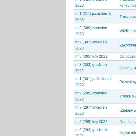
2023
konsumpc
nr 1 (311) październik
Troszczys
2023
nr 9 (309) czerwiec
Wielkie p
2023
nr 7 (307) kwiecień
Zakorzeni
2023
nr 5 (305) luty 2023
Od poczuc
nr 3 (303) grudzień
Jak degra
2022
nr 1 (301) październik
Pozwólmy 
2022
nr 9 (299) czerwiec
Troska o 
2022
nr 7 (297) kwiecień
„Zielony 
2022
nr 5 (295) luty 2022
Nadmiar z
nr 3 (293) grudzień
Najważnie
2021