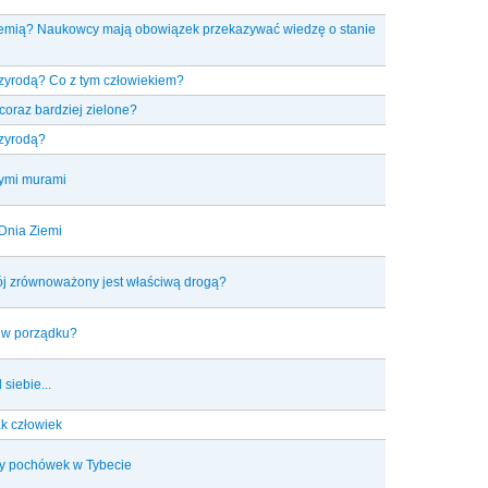
iemią? Naukowcy mają obowiązek przekazywać wiedzę o stanie
rzyrodą? Co z tym człowiekiem?
coraz bardziej zielone?
rzyrodą?
nymi murami
Dnia Ziemi
j zrównoważony jest właściwą drogą?
t w porządku?
 siebie...
k człowiek
y pochówek w Tybecie