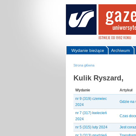
Wydanie bieżące
Archiwum
Strona główna
Kulik Ryszard,
Wydanie
Artykuł
nr 9 (319) czerwiec
Gdzie na
2024
nr 7 (317) kwiecień
Czas doce
2024
nr 5 (315) luty 2024
Jest coraz
nr 3 (313) grudzień
Transform