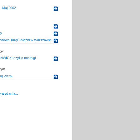
- Maj 2002
wy
odowe Targi Książki w Warszawie
zy
ICKI czyli o nostalgii
nym
o) Ziemi
 wydania...