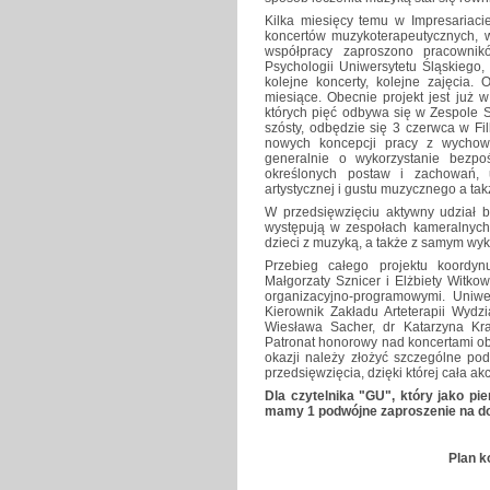
Kilka miesięcy temu w Impresariacie
koncertów muzykoterapeutycznych, w
współpracy zaproszono pracownik
Psychologii Uniwersytetu Śląskiego,
kolejne koncerty, kolejne zajęcia. 
miesiące. Obecnie projekt jest już w 
których pięć odbywa się w Zespole Sz
szósty, odbędzie się 3 czerwca w Fi
nowych koncepcji pracy z wychowa
generalnie o wykorzystanie bezpo
określonych postaw i zachowań, u
artystycznej i gustu muzycznego a takż
W przedsięwzięciu aktywny udział bi
występują w zespołach kameralnych,
dzieci z muzyką, a także z samym wy
Przebieg całego projektu koordynu
Małgorzaty Sznicer i Elżbiety Witko
organizacyjno-programowymi. Uniwer
Kierownik Zakładu Arteterapii Wydzi
Wiesława Sacher, dr Katarzyna Kr
Patronat honorowy nad koncertami ob
okazji należy złożyć szczególne po
przedsięwzięcia, dzięki której cała ak
Dla czytelnika "GU", który jako pi
mamy 1 podwójne zaproszenie na dow
Plan k