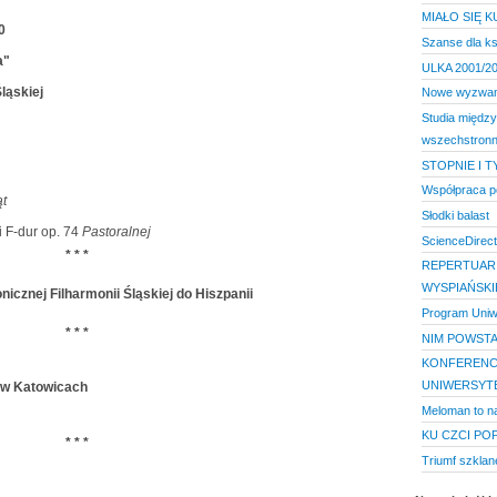
MIAŁO SIĘ K
0
Szanse dla ksi
a"
ULKA 2001/2
ląskiej
Nowe wyzwani
Studia międz
wszechstronn
STOPNIE I 
Współpraca p
ąt
Słodki balast
i F-dur op. 74
Pastoralnej
ScienceDirect
* * *
REPERTUAR 
WYSPIAŃSK
cznej Filharmonii Śląskiej do Hiszpanii
Program Uniw
* * *
NIM POWSTA
KONFERENC
UNIWERSYT
 w Katowicach
Meloman to n
KU CZCI PO
* * *
Triumf szklan