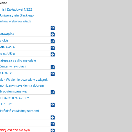
owane
misji Zakładowej NSZZ
 Uniwersytetu Śląskiego
ników wyborów władz
.
 pogawędka
anckie
MIGAWKA
ie na UŚ-u
ajlepsza czyli o metodzie
nter w rekrutacji
KTORSKIE
k - Wcale nie oczywisty związek
onomicznym zyskiem a dobrem
obrobytem państwa
REDAKCJI "GAZETY
KIEJ"...
ierścień zawładnął sercami
kiej jeszcze nie było