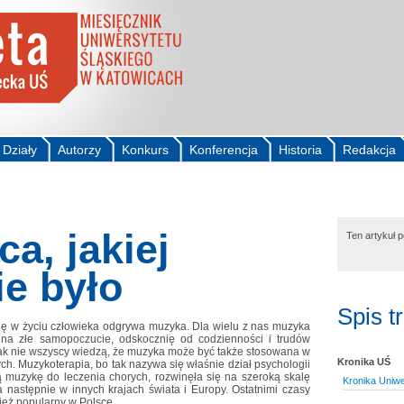
Działy
Autorzy
Konkurs
Konferencja
Historia
Redakcja
a, jakiej
Ten artykuł 
ie było
Spis t
lę w życiu człowieka odgrywa muzyka. Dla wielu z nas muzyka
 na złe samopoczucie, odskocznię od codzienności i trudów
ak nie wszyscy wiedzą, że muzyka może być także stosowana w
Kronika UŚ
h. Muzykoterapia, bo tak nazywa się właśnie dział psychologii
 muzykę do leczenia chorych, rozwinęła się na szeroką skalę
Kronika Uniwe
następnie w innych krajach świata i Europy. Ostatnimi czasy
ież popularny w Polsce.