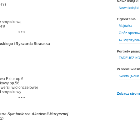
Nowe książki
CHY)
Nowe książki 
Ogłoszenia
trę smyczkową
Majówka
ge'a
* * *
Obóz sporto
47 Międzynar
skiego i Ryszarda Straussa
Portrety pisar
TADEUSZ KONW
W sosie włas
Święto (Nauk 
owa F-dur op.6
zkowy op.56
 wersji wiolonczelowej
et smyczkowy
Zobacz stronę
* * *
iestra Symfoniczna Akademii Muzycznej
ch