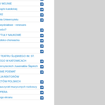
U WOJNIE
ążki katolickiej
002
a Uniwersytetu
ywydziałowe - renesans
ości?
TYTUŁY NAUKOWE
olsko-chorwacka
TEATRU ŚLĄSKIEGO IM. ST.
IEGO W KATOWICACH
ersyteckich Juwenaliów Śląskich
NIE POEMAT
JA REKTORÓW
ETÓW POLSKICH
auczyciel muzycznych rozkoszy
PPERA
ego ekranu