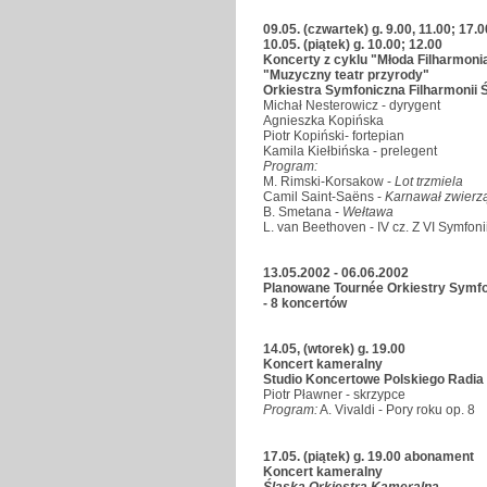
09.05. (czwartek) g. 9.00, 11.00; 17.0
10.05. (piątek) g. 10.00; 12.00
Koncerty z cyklu "Młoda Filharmoni
"Muzyczny teatr przyrody"
Orkiestra Symfoniczna Filharmonii Ś
Michał Nesterowicz - dyrygent
Agnieszka Kopińska
Piotr Kopiński- fortepian
Kamila Kiełbińska - prelegent
Program:
M. Rimski-Korsakow -
Lot trzmiela
Camil Saint-Saëns -
Karnawał zwierz
B. Smetana -
Wełtawa
L. van Beethoven - IV cz. Z VI Symfoni
13.05.2002 - 06.06.2002
Planowane Tournée Orkiestry Symfoni
- 8 koncertów
14.05, (wtorek) g. 19.00
Koncert kameralny
Studio Koncertowe Polskiego Radia
Piotr Pławner - skrzypce
Program:
A. Vivaldi - Pory roku op. 8
17.05. (piątek) g. 19.00 abonament
Koncert kameralny
Śląska Orkiestra Kameralna