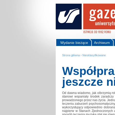
Wydanie bieżące
Archiwum
Strona główna
›
Niesklasyfikowane
Współprac
jeszcze n
Od dawna wiadomo, jak olbrzymią ro
stanowi wspaniały środek zaradczy
prowadzonego przez nas życia. Jedn
leczeniu zaburzeń psychosomatycznyc
wykorzystujący odpowiednio dobraną
najpierw w Stanach Zjednoczonych a 
sposób leczenia muzyką stał się równ