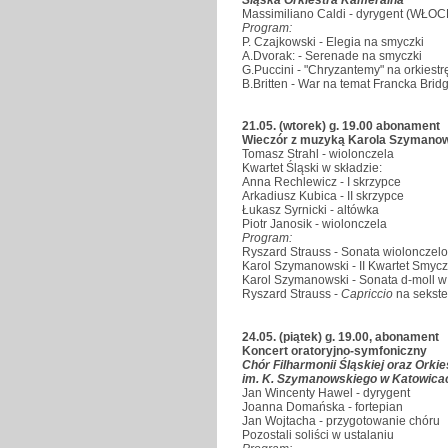
Massimiliano Caldi - dyrygent (WŁO
Program:
P. Czajkowski - Elegia na smyczki
A.Dvorak: - Serenade na smyczki
G.Puccini - "Chryzantemy" na orkies
B.Britten - War na temat Francka Brid
21.05. (wtorek) g. 19.00 abonament
Wieczór z muzyką Karola Szymanow
Tomasz Strahl - wiolonczela
Kwartet Śląski w składzie:
Anna Rechlewicz - I skrzypce
Arkadiusz Kubica - II skrzypce
Łukasz Syrnicki - altówka
Piotr Janosik - wiolonczela
Program:
Ryszard Strauss - Sonata wiolonczel
Karol Szymanowski - II Kwartet Smyc
Karol Szymanowski - Sonata d-moll w
Ryszard Strauss -
Capriccio
na sekst
24.05. (piątek) g. 19.00, abonament
Koncert oratoryjno-symfoniczny
Chór Filharmonii Śląskiej oraz Ork
im. K. Szymanowskiego w Katowica
Jan Wincenty Hawel - dyrygent
Joanna Domańska - fortepian
Jan Wojtacha - przygotowanie chóru
Pozostali soliści w ustalaniu