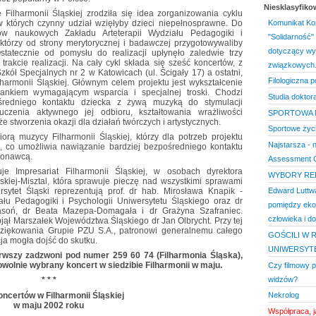
Niesklasyfik
 Filharmonii Śląskiej zrodziła się idea zorganizowania cyklu
 których czynny udział wzięłyby dzieci niepełnosprawne. Do
Komunikat Ko
ów naukowych Zakładu Arteterapii Wydziału Pedagogiki i
"Solidarność"
 którzy od strony merytorycznej i badawczej przygotowywaliby
dotyczący wy
Ostatecznie od pomysłu do realizacji upłynęło zaledwie trzy
trakcie realizacji. Na cały cykl składa się sześć koncertów, z
związkowych
kół Specjalnych nr 2 w Katowicach (ul. Ścigały 17) a ostatni,
Filologiczna
lharmonii Śląskiej. Głównym celem projektu jest wykształcenie
nkiem wymagającym wsparcia i specjalnej troski. Chodzi
Studia doktor
średniego kontaktu dziecka z żywą muzyką do stymulacji
czenia aktywnego jej odbioru, kształtowania wrażliwości
SPORTOWA 
e stworzenia okazji dla działań twórczych i artystycznych.
Sportowe życ
orą muzycy Filharmonii Śląskiej, którzy dla potrzeb projektu
Najstarsza - n
 co umożliwia nawiązanie bardziej bezpośredniego kontaktu
konawcą.
Assessment Ce
je Impresariat Filharmonii Śląskiej, w osobach dyrektora
WYBORY RE
wskiej-Misztal, która sprawuje pieczę nad wszystkimi sprawami
sytet Śląski reprezentują prof. dr hab. Mirosława Knapik -
Edward Luttwa
ału Pedagogiki i Psychologii Uniwersytetu Śląskiego oraz dr
pomiędzy ek
asoń, dr Beata Mazepa-Domagała i dr Grażyna Szafraniec.
człowieka i d
jął Marszałek Województwa Śląskiego dr Jan Olbrycht. Przy tej
dziękowania Grupie PZU S.A., patronowi generalnemu całego
GOŚCILI W 
cja mogła dojść do skutku.
UNIWERSYTEC
erwszy zadzwoni pod numer 259 60 74 (Filharmonia Śląska),
olnie wybrany koncert w siedzibie Filharmonii w maju.
Czy filmowy p
widzów?
* * *
oncertów w Filharmonii Śląskiej
Nekrolog
w maju 2002 roku
Współpraca, ja