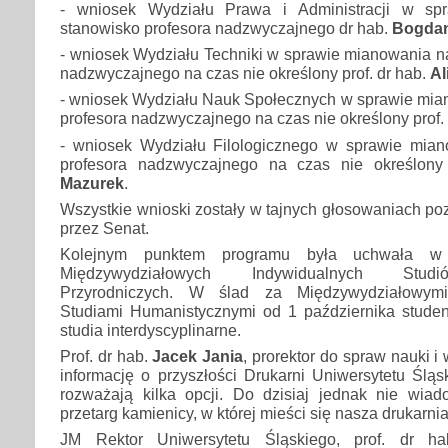
- wniosek Wydziału Prawa i Administracji w sp
stanowisko profesora nadzwyczajnego dr hab.
Bogdan
- wniosek Wydziału Techniki w sprawie mianowania n
nadzwyczajnego na czas nie określony prof. dr hab.
Al
- wniosek Wydziału Nauk Społecznych w sprawie mia
profesora nadzwyczajnego na czas nie określony prof.
- wniosek Wydziału Filologicznego w sprawie mia
profesora nadzwyczajnego na czas nie określony
Mazurek
.
Wszystkie wnioski zostały w tajnych głosowaniach p
przez Senat.
Kolejnym punktem programu była uchwała w 
Międzywydziałowych Indywidualnych Stud
Przyrodniczych. W ślad za Międzywydziałowymi 
Studiami Humanistycznymi od 1 października studen
studia interdyscyplinarne.
Prof. dr hab.
Jacek Jania
, prorektor do spraw nauki i
informację o przyszłości Drukarni Uniwersytetu Ślą
rozważają kilka opcji. Do dzisiaj jednak nie wia
przetarg kamienicy, w której mieści się nasza drukarnia
JM Rektor Uniwersytetu Śląskiego, prof. dr h