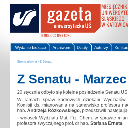
Wydanie bieżące
Archiwum
Działy
Autorzy
Konkur
Strona główna
›
Z Senatu
Z Senatu - Marzec
20 stycznia odbyło się kolejne posiedzenie Senatu UŚ
W ramach spraw kadrowych dziekani Wydziałów 
Komisji ds. mianowania na stanowisko profesora nad
hab.
Andrzeja Różkowskiego
, przedstawili następują
- wniosek Wydziału Mat. Fiz. Chem. w sprawie mia
profesora zwyczajnego prof. dr hab.
Stefana Ernsta
,