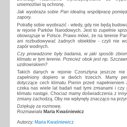
uniemożliwi tą ochronę.
Jak wyobraża sobie Pan idealną współpracę pomię
zapory.
Potrafię sobie wyobrazić - wtedy, gdy nie będą budo
w rejonie Parków Narodowych. Jest to zupełnie sprz
obowiązuje w Polsce. Prawo mówi, że na terenie Pa
ani rozbudowywać żadnych obiektów - czyli nie w
zapór wodnych.
Czy prowadzone były badania, w jaki sposób zbior
klimatu w tym terenie. Przecież obok jest np. Szczaw
uzdrowiskiem?
Takich danych w rejonie Czorsztyna jeszcze nie 
zapełniony dopiero w dwóch trzecich. Mamy p
dotyczące cech klimatu Pienin przed napełnieniem z
czeka nas wiele lat badań nad tymi zmianami i cz
klimatu nastąpi. Chociaż mamy doświadczenia z innyc
zmiany zachodzą. Oby nie wpłynęły znacząco na przyr
Dziękuję za rozmowę.
Rozmawiała
Maria Kwaśniewicz
Autorzy:
Maria Kwaśniewicz