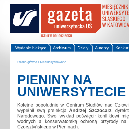
Wydanie bieżące
Archiwum
Działy
Autorzy
Konkur
Strona główna
›
Niesklasyfikowane
PIENINY NA
UNIWERSYTECIE
Kolejne popołudnie w Centrum Studiów nad Człowi
wypełnił swą prelekcją
Andrzej Szczocarz
, dyrek
Narodowego. Swój wykład poświęcił konfliktowi m
wodnych a konserwatorską ochroną przyrody na p
Czorsztyńskiego w Pieninach.