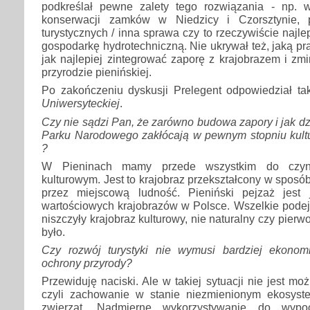
podkreślał pewne zalety tego rozwiązania - np. 
konserwacji zamków w Niedzicy i Czorsztynie, 
turystycznych / inna sprawa czy to rzeczywiście najl
gospodarkę hydrotechniczną. Nie ukrywał też, jaką pr
jak najlepiej zintegrować zaporę z krajobrazem i z
przyrodzie pienińskiej.
Po zakończeniu dyskusji Prelegent odpowiedział t
Uniwersyteckiej
.
Czy nie sądzi Pan, że zarówno budowa zapory i jak dz
Parku Narodowego zakłócają w pewnym stopniu kultu
?
W Pieninach mamy przede wszystkim do czyni
kulturowym. Jest to krajobraz przekształcony w sposób
przez miejscową ludność. Pieniński pejzaż jest 
wartościowych krajobrazów w Polsce. Wszelkie pode
niszczyły krajobraz kulturowy, nie naturalny czy pierwo
było.
Czy rozwój turystyki nie wymusi bardziej ekonom
ochrony przyrody?
Przewiduję naciski. Ale w takiej sytuacji nie jest mo
czyli zachowanie w stanie niezmienionym ekosyst
zwierząt. Nadmierne wykorzystywanie do wypoc