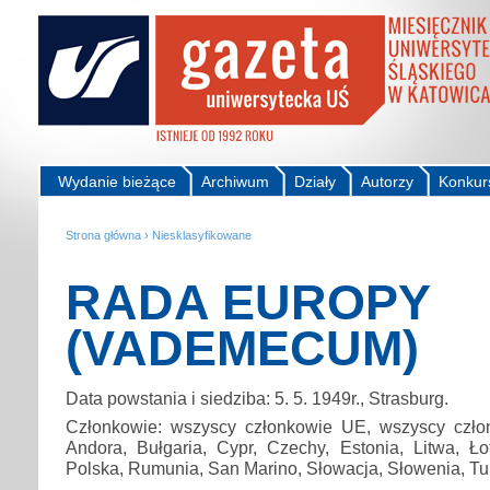
Wydanie bieżące
Archiwum
Działy
Autorzy
Konkur
Strona główna
›
Niesklasyfikowane
RADA EUROPY
(VADEMECUM)
Data powstania i siedziba: 5. 5. 1949r., Strasburg.
Członkowie: wszyscy członkowie UE, wszyscy czło
Andora, Bułgaria, Cypr, Czechy, Estonia, Litwa, Ło
Polska, Rumunia, San Marino, Słowacja, Słowenia, Tur