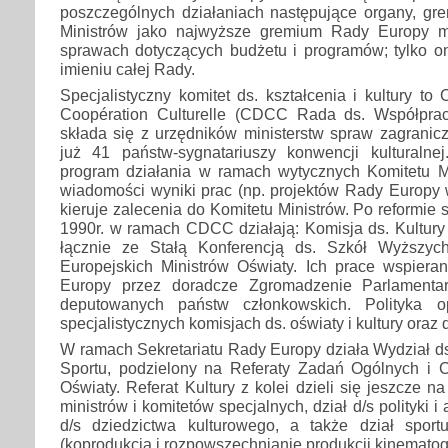
poszczególnych działaniach następujące organy, gre
Ministrów jako najwyższe gremium Rady Europy 
sprawach dotyczących budżetu i programów; tylko
imieniu całej Rady.
Specjalistyczny komitet ds. kształcenia i kultury to
Coopération Culturelle (CDCC Rada ds. Współprac
składa się z urzędników ministerstw spraw zagranicz
już 41 państw-sygnatariuszy konwencji kulturalne
program działania w ramach wytycznych Komitetu Mi
wiadomości wyniki prac (np. projektów Rady Europy w
kieruje zalecenia do Komitetu Ministrów. Po reformie s
1990r. w ramach CDCC działają: Komisja ds. Kultury 
łącznie ze Stałą Konferencją ds. Szkół Wyższych
Europejskich Ministrów Oświaty. Ich prace wspie
Europy przez doradcze Zgromadzenie Parlamentar
deputowanych państw członkowskich. Polityka 
specjalistycznych komisjach ds. oświaty i kultury oraz ds
W ramach Sekretariatu Rady Europy działa Wydział ds.
Sportu, podzielony na Referaty Zadań Ogólnych i C
Oświaty. Referat Kultury z kolei dzieli się jeszcze na 
ministrów i komitetów specjalnych, dział d/s polityki i a
d/s dziedzictwa kulturowego, a także dział sport
(koprodukcja i rozpowszechnianie produkcji kinematogr