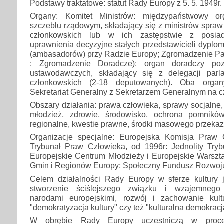
Podstawy traktatowe: statut Rady Europy z 5. 5. 1949r.
Organy: Komitet Ministrów: międzypaństwowy 
szczeblu rządowym, składający się z ministrów spra
członkowskich lub w ich zastępstwie z posia
uprawnienia decyzyjne stałych przedstawicieli dyplo
(ambasadorów) przy Radzie Europy; Zgromadzenie Par
: Zgromadzenie Doradcze): organ doradczy poz
ustawodawczych, składający się z delegacji parl
członkowskich (2-18 deputowanych). Oba org
Sekretariat Generalny z Sekretarzem Generalnym na c
Obszary działania: prawa człowieka, sprawy socjalne, o
młodzież, zdrowie, środowisko, ochrona pomnikó
regionalne, kwestie prawne, środki masowego przekaz
Organizacje specjalne: Europejska Komisja Praw 
Trybunał Praw Człowieka, od 1996r: Jednolity Try
Europejskie Centrum Młodzieży i Europejskie Warszt
Gmin i Regionów Europy; Społeczny Fundusz Rozwoj
Celem działalności Rady Europy w sferze kultury 
stworzenie ściślejszego związku i wzajemnego
narodami europejskimi, rozwój i zachowanie kult
"demokratyzacja kultury" czy też "kulturalna demokracj
W obrębie Rady Europy uczestniczą w proce