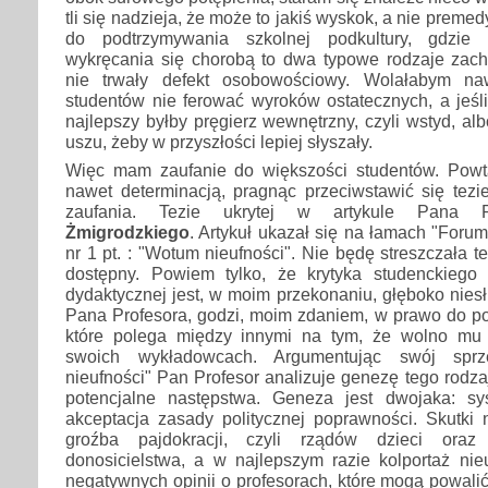
tli się nadzieja, że może to jakiś wyskok, a nie preme
do podtrzymywania szkolnej podkultury, gdzie 
wykręcania się chorobą to dwa typowe rodzaje zac
nie trwały defekt osobowościowy. Wolałabym na
studentów nie ferować wyroków ostatecznych, a jeśli
najlepszy byłby pręgierz wewnętrzny, czyli wstyd, al
uszu, żeby w przyszłości lepiej słyszały.
Więc mam zaufanie do większości studentów. Powt
nawet determinacją, pragnąc przeciwstawić się tezi
zaufania. Tezie ukrytej w artykule Pana 
Żmigrodzkiego
. Artykuł ukazał się na łamach "For
nr 1 pt. : "Wotum nieufności". Nie będę streszczała tek
dostępny. Powiem tylko, że krytyka studenckiego
dydaktycznej jest, w moim przekonaniu, głęboko nies
Pana Profesora, godzi, moim zdaniem, w prawo do po
które polega między innymi na tym, że wolno mu
swoich wykładowcach. Argumentując swój sprz
nieufności" Pan Profesor analizuje genezę tego rodz
potencjalne następstwa. Geneza jest dwojaka: sys
akceptacja zasady politycznej poprawności. Skutki 
groźba pajdokracji, czyli rządów dzieci oraz 
donosicielstwa, a w najlepszym razie kolportaż ni
negatywnych opinii o profesorach, które mogą powalić