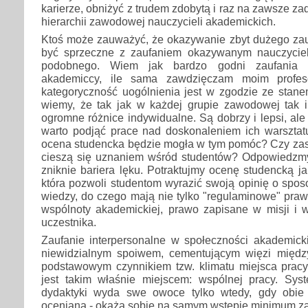
karierze, obniżyć z trudem zdobytą i raz na zawsze z
hierarchii zawodowej nauczycieli akademickich.
Ktoś może zauważyć, że okazywanie zbyt dużego za
być sprzeczne z zaufaniem okazywanym nauczycie
podobnego. Wiem jak bardzo godni zaufania s
akademiccy, ile sama zawdzięczam moim profe
kategoryczność uogólnienia jest w zgodzie ze stan
wiemy, że tak jak w każdej grupie zawodowej tak i
ogromne różnice indywidualne. Są dobrzy i lepsi, ale
warto podjąć prace nad doskonaleniem ich warszta
ocena studencka będzie mogła w tym pomóc? Czy zaszk
cieszą się uznaniem wśród studentów? Odpowiedzmy 
zniknie bariera lęku. Potraktujmy ocenę studencką j
która pozwoli studentom wyrazić swoją opinię o spo
wiedzy, do czego mają nie tylko "regulaminowe" pra
wspólnoty akademickiej, prawo zapisane w misji i 
uczestnika.
Zaufanie interpersonalne w społeczności akademicki
niewidzialnym spoiwem, cementującym więzi międz
podstawowym czynnikiem tzw. klimatu miejsca pracy,
jest takim właśnie miejscem: wspólnej pracy. Sys
dydaktyki wyda swe owoce tylko wtedy, gdy obie 
oceniana - okażą sobie na samym wstępie minimum za