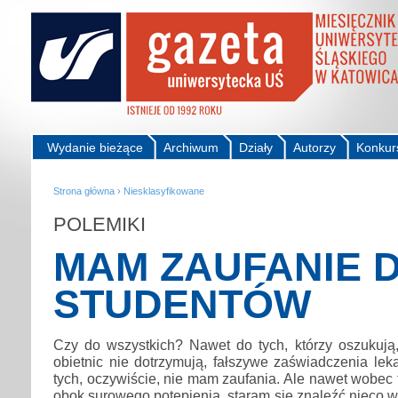
Wydanie bieżące
Archiwum
Działy
Autorzy
Konkur
Strona główna
›
Niesklasyfikowane
POLEMIKI
MAM ZAUFANIE 
STUDENTÓW
Czy do wszystkich? Nawet do tych, którzy oszukują,
obietnic nie dotrzymują, fałszywe zaświadczenia lek
tych, oczywiście, nie mam zaufania. Ale nawet wobec t
obok surowego potępienia, staram się znaleźć nieco 