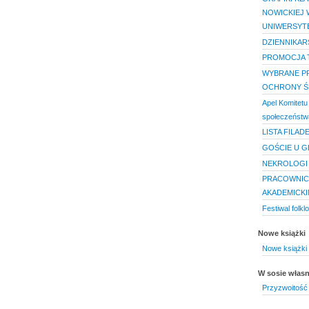
NOWICKIEJ 
UNIWERSYT
DZIENNIKARS
PROMOCJA 
WYBRANE PR
OCHRONY Ś
Apel Komitetu
społeczeństw
LISTA FILAD
GOŚCIE U 
NEKROLOGI
PRACOWNICY
AKADEMICKIM
Festiwal folkl
Nowe książki
Nowe książki 
W sosie włas
Przyzwoitość