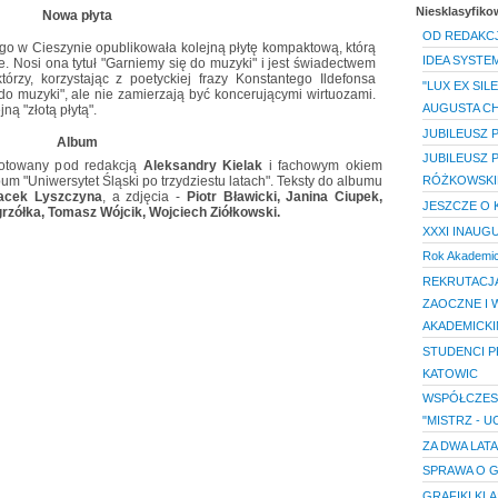
Niesklasyfik
Nowa płyta
OD REDAKCJ
iego w Cieszynie opublikowała kolejną płytę kompaktową, którą
IDEA SYST
 Nosi ona tytuł "Garniemy się do muzyki" i jest świadectwem
tórzy, korzystając z poetyckiej frazy Konstantego Ildefonsa
"LUX EX SIL
do muzyki", ale nie zamierzają być koncerującymi wirtuozami.
AUGUSTA C
ną "złotą płytą".
JUBILEUSZ 
Album
JUBILEUSZ 
ygotowany pod redakcją
Aleksandry Kielak
i fachowym okiem
um "Uniwersytet Śląski po trzydziestu latach". Teksty do albumu
RÓŻKOWSK
Jacek Lyszczyna
, a zdjęcia -
Piotr Bławicki, Janina Ciupek,
JESZCZE O 
rzółka, Tomasz Wójcik, Wojciech Ziółkowski.
XXXI INAUGU
Rok Akademic
REKRUTACJA
ZAOCZNE I
AKADEMICKIM
STUDENCI P
KATOWIC
WSPÓŁCZESN
"MISTRZ - U
ZA DWA LATA
SPRAWA O 
GRAFIKI KL