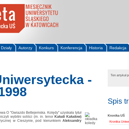
Działy
Autorzy
Konkurs
Konferencja
Historia
Redakcja
niwersytecka -
Ten artykuł 
 1998
Spis t
wa O "Gwiazdo Betlejemska. Kolędy" uzyskała tytuł
Kronika UŚ
iczyli wybitni soliści (m. in. tenor
Kałudi Kałudow)
uzycznej w Cieszynie, pod kierunkiem
Aleksandry
Kronika Uniwe