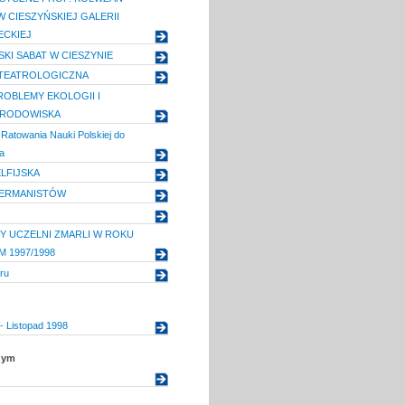
W CIESZYŃSKIEJ GALERII
ECKIEJ
KI SABAT W CIESZYNIE
TEATROLOGICZNA
OBLEMY EKOLOGII I
RODOWISKA
 Ratowania Nauki Polskiej do
a
ELFIJSKA
GERMANISTÓW
 UCZELNI ZMARLI W ROKU
 1997/1998
oru
- Listopad 1998
nym