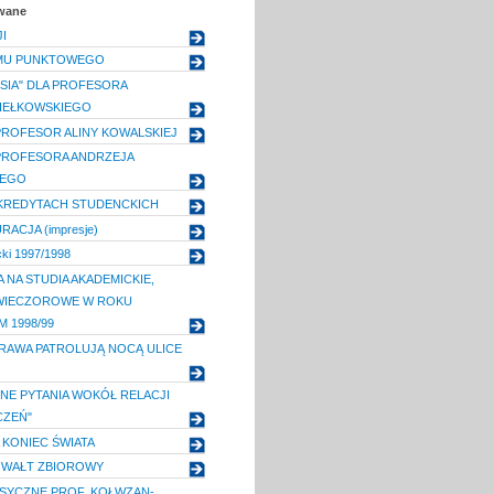
owane
I
EMU PUNKTOWEGO
ESIA" DLA PROFESORA
HEŁKOWSKIEGO
PROFESOR ALINY KOWALSKIEJ
PROFESORA ANDRZEJA
IEGO
KREDYTACH STUDENCKICH
RACJA (impresje)
ki 1997/1998
 NA STUDIA AKADEMICKIE,
 WIECZOROWE W ROKU
 1998/99
RAWA PATROLUJĄ NOCĄ ULICE
E PYTANIA WOKÓŁ RELACJI
CZEŃ"
 KONIEC ŚWIATA
GWAŁT ZBIOROWY
ASYCZNE PROF. KOŁWZAN-