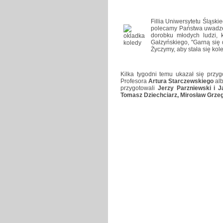
Fillia Uniwersytetu Śląsk
polecamy Państwa uwadze.
dorobku młodych ludzi, k
Gałzyńskiego, "Garną się 
Życzymy, aby stała się kolej
Kilka tygodni temu ukazał się prz
Profesora
Artura Starczewskiego
alb
przygotowali
Jerzy Parzniewski i 
Tomasz Dziechciarz, Mirosław Grzeg