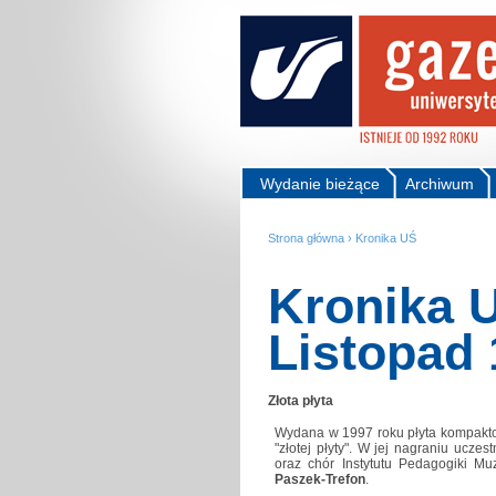
Wydanie bieżące
Archiwum
Strona główna
›
Kronika UŚ
Kronika U
Listopad
Złota płyta
Wydana w 1997 roku płyta kompakto
"złotej płyty". W jej nagraniu uczestn
oraz chór Instytutu Pedagogiki M
Paszek-Trefon
.